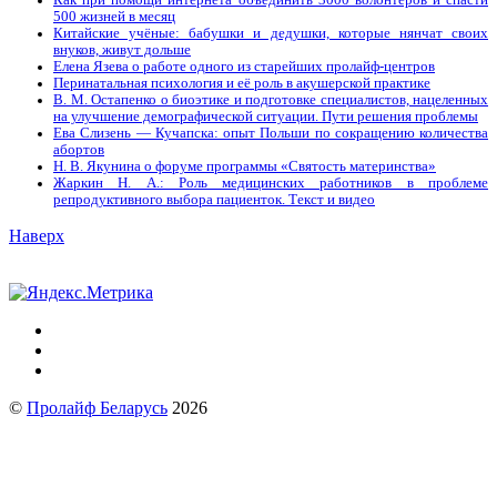
Как при помощи интернета объединить 3000 волонтёров и спасти
500 жизней в месяц
Китайские учёные: бабушки и дедушки, которые нянчат своих
внуков, живут дольше
Елена Язева о работе одного из старейших пролайф-центров
Перинатальная психология и её роль в акушерской практике
В. М. Остапенко о биоэтике и подготовке специалистов, нацеленных
на улучшение демографической ситуации. Пути решения проблемы
Ева Слизень — Кучапска: опыт Польши по сокращению количества
абортов
Н. В. Якунина о форуме программы «Святость материнства»
Жаркин Н. А.: Роль медицинских работников в проблеме
репродуктивного выбора пациенток. Tекст и видео
Наверх
©
Пролайф Беларусь
2026