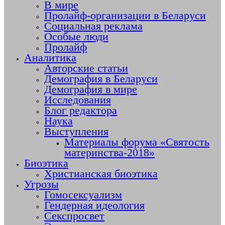
В мире
Пролайф-организации в Беларуси
Социальная реклама
Особые люди
Пролайф
Аналитика
Авторские статьи
Демография в Беларуси
Демография в мире
Исследования
Блог редактора
Наука
Выступления
Материалы форума «Святость
материнства-2018»
Биоэтика
Христианская биоэтика
Угрозы
Гомосексуализм
Гендерная идеология
Секспросвет