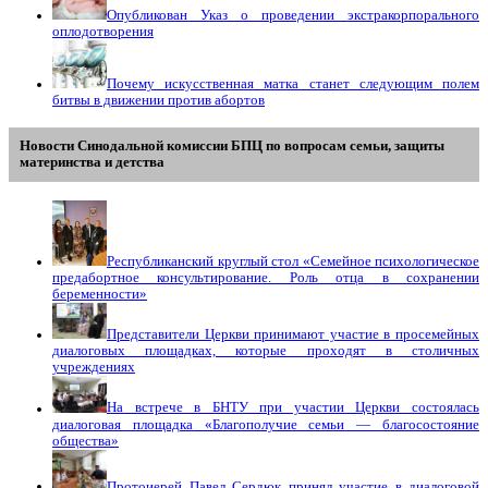
Опубликован Указ о проведении экстракорпорального
оплодотворения
Почему искусственная матка станет следующим полем
битвы в движении против абортов
Новости Синодальной комиссии БПЦ по вопросам семьи, защиты
материнства и детства
Республиканский круглый стол «Семейное психологическое
предабортное консультирование. Роль отца в сохранении
беременности»
Представители Церкви принимают участие в просемейных
диалоговых площадках, которые проходят в столичных
учреждениях
На встрече в БНТУ при участии Церкви состоялась
диалоговая площадка «Благополучие семьи — благосостояние
общества»
Протоиерей Павел Сердюк принял участие в диалоговой