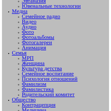
Эвтаназия
Ювенальные технологии
Медиа
Семейное радио
Видео
Аудио
Фото
Фотоальбомы
Фотогалереи
Анимация
Семья
МРП
Женщина
Культура детства
Семейное воспитание
Психология отношений
Фамилизм
Фамилистика
Родительский комитет
Общество
Контрацепция
Медицина