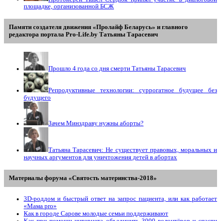
площадке, организованной БСЖ
Памяти создателя движения «Пролайф Беларусь» и главного
редактора портала Pro-Life.by Tатьяны Tарасевич
Прошло 4 года со дня смерти Татьяны Тарасевич
Репродуктивные технологии: суррогатное будущее без
будущего
Зачем Минздраву нужны аборты?
Татьяна Тарасевич: Не существует правовых, моральных и
научных аргументов для уничтожения детей в абортах
Материалы форума «Святость материнства-2018»
3D-роддом и быстрый ответ на запрос пациента, или как работает
«Мама prо»
Как в городе Сарове молодые семьи поддерживают