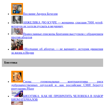
Послание Андреа Бочелли
АНЖЕЛИКА ДЮ КУДРЕ — женщина, спасшая 7000 детей,
которую не хотели пускать в медицину
Православные епископы Британии выступили с обращением
против абортов
«Молчание об абортах — не вариант»: история движения
за жизнь в Индии
Биоэтика
Снова: гормональные контрацептивы, риск
доброкачественных опухолей и…как российские СМИ берегут
репутацию Pfizer
БИОЭТИКА: КАК НЕ ПРЕВРАТИТЬ ЧЕЛОВЕКА В НАБОР
БИОМАТЕРИАЛОВ