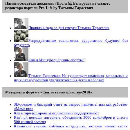
Памяти создателя движения «Пролайф Беларусь» и главного
редактора портала Pro-Life.by Tатьяны Tарасевич
Прошло 4 года со дня смерти Татьяны Тарасевич
Репродуктивные технологии: суррогатное будущее без
будущего
Зачем Минздраву нужны аборты?
Татьяна Тарасевич: Не существует правовых, моральных и
научных аргументов для уничтожения детей в абортах
Материалы форума «Святость материнства-2018»
3D-роддом и быстрый ответ на запрос пациента, или как работает
«Мама prо»
Как в городе Сарове молодые семьи поддерживают
Как при помощи интернета объединить 3000 волонтёров и спасти
500 жизней в месяц
Китайские учёные: бабушки и дедушки, которые нянчат своих