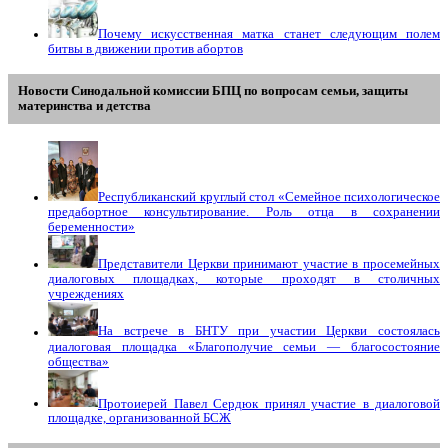
Почему искусственная матка станет следующим полем
битвы в движении против абортов
Новости Синодальной комиссии БПЦ по вопросам семьи, защиты
материнства и детства
Республиканский круглый стол «Семейное психологическое
предабортное консультирование. Роль отца в сохранении
беременности»
Представители Церкви принимают участие в просемейных
диалоговых площадках, которые проходят в столичных
учреждениях
На встрече в БНТУ при участии Церкви состоялась
диалоговая площадка «Благополучие семьи — благосостояние
общества»
Протоиерей Павел Сердюк принял участие в диалоговой
площадке, организованной БСЖ