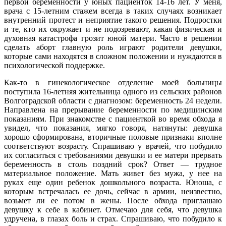
первой беременности у юных пациенток 14-16 лет. У меня,
врача с 15-летним стажем всегда в таких случаях возникает
внутренний протест и неприятие такого решения. Подростки
и те, кто их окружает и не подозревают, какая физическая и
духовная катастрофа грозит юной матери. Часто в решении
сделать аборт главную роль играют родители девушки,
которые сами находятся в сложном положении и нуждаются в
психологической поддержке.
Как-то в гинекологическое отделение моей больницы
поступила 16-летняя жительница одного из сельских районов
Волгоградской области с диагнозом: беременность 24 недели.
Направлена на прерывание беременности по медицинским
показаниям. При знакомстве с пациенткой во время обхода я
увидел, что показания, мягко говоря, натянуты: девушка
хорошо сформирована, вторичные половые признаки вполне
соответствуют возрасту. Спрашиваю у врачей, что побудило
их согласиться с требованиями девушки и ее матери прервать
беременность в столь поздний срок? Ответ — трудное
материальное положение. Мать живет без мужа, у нее на
руках еще один ребенок дошкольного возраста. Юноша, с
которым встречалась ее дочь, сейчас в армии, неизвестно,
возьмет ли ее потом в жены. После обхода приглашаю
девушку к себе в кабинет. Отмечаю для себя, что девушка
удручена, в глазах боль и страх. Спрашиваю, что побудило к