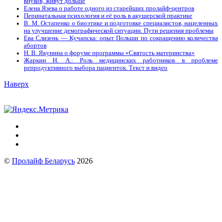
внуков, живут дольше
Елена Язева о работе одного из старейших пролайф-центров
Перинатальная психология и её роль в акушерской практике
В. М. Остапенко о биоэтике и подготовке специалистов, нацеленных
на улучшение демографической ситуации. Пути решения проблемы
Ева Слизень — Кучапска: опыт Польши по сокращению количества
абортов
Н. В. Якунина о форуме программы «Святость материнства»
Жаркин Н. А.: Роль медицинских работников в проблеме
репродуктивного выбора пациенток. Tекст и видео
Наверх
©
Пролайф Беларусь
2026