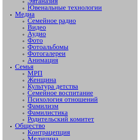
Эвтаназия
Ювенальные технологии
Медиа
Семейное радио
Видео
Аудио
Фото
Фотоальбомы
Фотогалереи
Анимация
Семья
МРП
Женщина
Культура детства
Семейное воспитание
Психология отношений
Фамилизм
Фамилистика
Родительский комитет
Общество
Контрацепция
Медицина