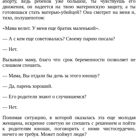
аборту, ведь ребенок уже большой, ты чувствуешь его
движения, он надеется на твою материнскую защиту, а ты
готовишься стать матерью-убийцей? Она смотрит на меня и,
тихо, полушепотом:
«Мама велит. У меня еще братик маленький».
— А с кем еще советовалась? Своему парню писала?
— Нет.
Вызываю маму, благо что срок беременности позволяет не
слишком спешить.
— Мама, Вы отдали бы дочь за этого юношу?
— Да, парень хороший.
— Его родители знают о случившемся?
— Нет.
Понимая ситуацию, в которой оказалась эта еще молодая
женщина, искренне советую не спешить с решением и пойти
к родителям юноши, поговорить с ними чистосердечно,
ничего не требуя. Может поймут люди?