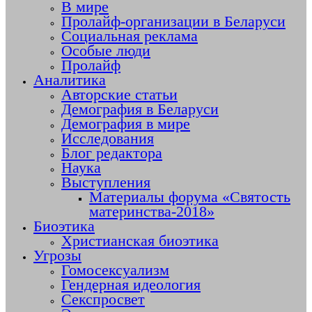
В мире
Пролайф-организации в Беларуси
Социальная реклама
Особые люди
Пролайф
Аналитика
Авторские статьи
Демография в Беларуси
Демография в мире
Исследования
Блог редактора
Наука
Выступления
Материалы форума «Святость
материнства-2018»
Биоэтика
Христианская биоэтика
Угрозы
Гомосексуализм
Гендерная идеология
Секспросвет