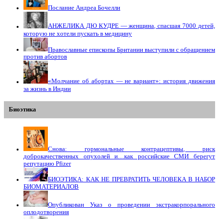
Послание Андреа Бочелли
АНЖЕЛИКА ДЮ КУДРЕ — женщина, спасшая 7000 детей,
которую не хотели пускать в медицину
Православные епископы Британии выступили с обращением
против абортов
«Молчание об абортах — не вариант»: история движения
за жизнь в Индии
Биоэтика
Снова: гормональные контрацептивы, риск
доброкачественных опухолей и…как российские СМИ берегут
репутацию Pfizer
БИОЭТИКА: КАК НЕ ПРЕВРАТИТЬ ЧЕЛОВЕКА В НАБОР
БИОМАТЕРИАЛОВ
Опубликован Указ о проведении экстракорпорального
оплодотворения