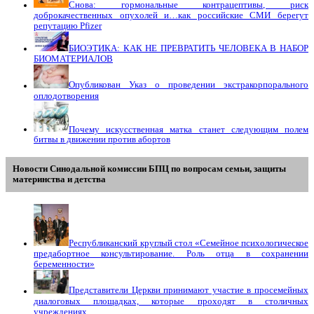
Снова: гормональные контрацептивы, риск
доброкачественных опухолей и…как российские СМИ берегут
репутацию Pfizer
БИОЭТИКА: КАК НЕ ПРЕВРАТИТЬ ЧЕЛОВЕКА В НАБОР
БИОМАТЕРИАЛОВ
Опубликован Указ о проведении экстракорпорального
оплодотворения
Почему искусственная матка станет следующим полем
битвы в движении против абортов
Новости Синодальной комиссии БПЦ по вопросам семьи, защиты
материнства и детства
Республиканский круглый стол «Семейное психологическое
предабортное консультирование. Роль отца в сохранении
беременности»
Представители Церкви принимают участие в просемейных
диалоговых площадках, которые проходят в столичных
учреждениях