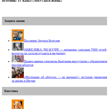
Источник: ТГ Канал «АНО Спаси Жизнь»
Защита жизни
Послание Андреа Бочелли
АНЖЕЛИКА ДЮ КУДРЕ — женщина, спасшая 7000 детей,
которую не хотели пускать в медицину
Православные епископы Британии выступили с обращением
против абортов
«Молчание об абортах — не вариант»: история движения
за жизнь в Индии
Биоэтика