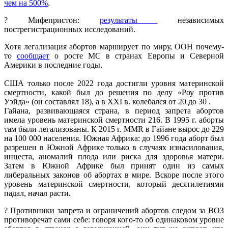
чем на 500%
.
? Мифепристон:
результаты
независимых
пострегистрационных исследований.
Хотя легализация абортов марширует по миру, ООН почему-
то
сообщает
о росте МС в странах Европы и Северной
Америки в последние годы.
США только после 2022 года достигли уровня материнской
смертности, какой был до решения по делу «Роу против
Уэйда» (он составлял 18), а в XXI в. колебался от 20 до 30 .
Гайана, развивающаяся страна, в период запрета абортов
имела уровень материнской смертности 216. В 1995 г. аборты
там были легализованы. К 2015 г. MMR в Гайане вырос до 229
на 100 000 населения. Южная Африка: до 1996 года аборт был
разрешен в Южной Африке только в случаях изнасилования,
инцеста, аномалий плода или риска для здоровья матери.
Затем в Южной Африке был принят один из самых
либеральных законов об абортах в мире. Вскоре после этого
уровень материнской смертности, который десятилетиями
падал, начал расти.
? Противники запрета и ограничений абортов следом за ВОЗ
противоречат сами себе: говоря кого-то об одинаковом уровне