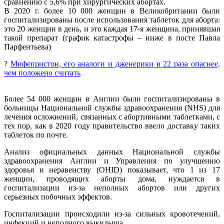
сравнению с 5,6% при хирургических абортах.
В 2020 г. более 10 000 женщин в Великобритании были
госпитализированы после использования таблеток для аборта:
это 20 женщин в день, и это каждая 17-я женщина, принявшая
такой препарат (график катастрофы – ниже в посте Павла
Парфентьева)
?
Мифепристон, его аналоги и дженерики в 22 раза опаснее,
чем положено считать
Более 54 000 женщин в Англии были госпитализированы в
больницы Национальной службы здравоохранения (NHS) для
лечения осложнений, связанных с абортивными таблетками, с
тех пор, как в 2020 году правительство ввело доставку таких
таблеток по почте.
Анализ официальных данных Национальной службы
здравоохранения Англии и Управления по улучшению
здоровья и неравенству (OHID) показывает, что 1 из 17
женщин, проводящих аборты дома, нуждается в
госпитализации из-за неполных абортов или других
серьезных побочных эффектов.
Госпитализации происходили из‑за сильных кровотечений,
инфекций и неполного выкидыша.