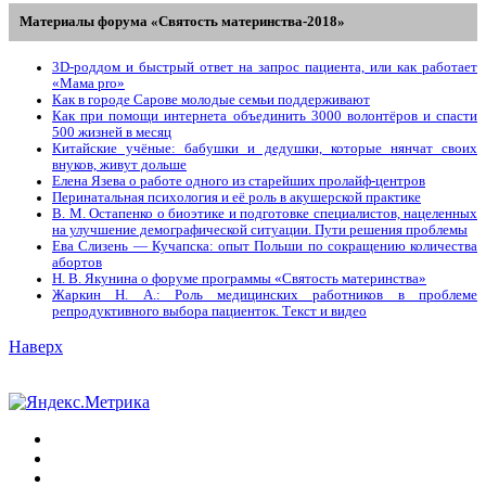
Материалы форума «Святость материнства-2018»
3D-роддом и быстрый ответ на запрос пациента, или как работает
«Мама prо»
Как в городе Сарове молодые семьи поддерживают
Как при помощи интернета объединить 3000 волонтёров и спасти
500 жизней в месяц
Китайские учёные: бабушки и дедушки, которые нянчат своих
внуков, живут дольше
Елена Язева о работе одного из старейших пролайф-центров
Перинатальная психология и её роль в акушерской практике
В. М. Остапенко о биоэтике и подготовке специалистов, нацеленных
на улучшение демографической ситуации. Пути решения проблемы
Ева Слизень — Кучапска: опыт Польши по сокращению количества
абортов
Н. В. Якунина о форуме программы «Святость материнства»
Жаркин Н. А.: Роль медицинских работников в проблеме
репродуктивного выбора пациенток. Tекст и видео
Наверх