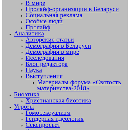
В мире
Пролайф-организации в Беларуси
Социальная реклама
Особые люди
Пролайф
Аналитика
Авторские статьи
Демография в Беларуси
Демография в мире
Исследования
Блог редактора
Наука
Выступления
Материалы форума «Святость
материнства-2018»
Биоэтика
Христианская биоэтика
Угрозы
Гомосексуализм
Гендерная идеология
Секспросвет