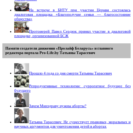
На встрече в БНТУ при участии Церкви состоялась
диалоговая площадка «Благополучие семьи — благосостояние
общества»
Протоиерей Павел Сердюк принял участие в диалоговой
площадке, организованной БСЖ
Памяти создателя движения «Пролайф Беларусь» и главного
редактора портала Pro-Life.by Tатьяны Tарасевич
Прошло 4 года со дня смерти Татьяны Тарасевич
Репродуктивные технологии: суррогатное будущее без
будущего
Зачем Минздраву нужны аборты?
Татьяна Тарасевич: Не существует правовых, моральных и
научных аргументов для уничтожения детей в абортах