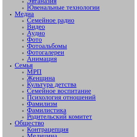
Эвтаназия
Ювенальные технологии
Медиа
Семейное радио
Видео
Аудио
Фото
Фотоальбомы
Фотогалереи
Анимация
Семья
МРП
Женщина
Культура детства
Семейное воспитание
Психология отношений
Фамилизм
Фамилистика
Родительский комитет
Общество
Контрацепция
Медицина