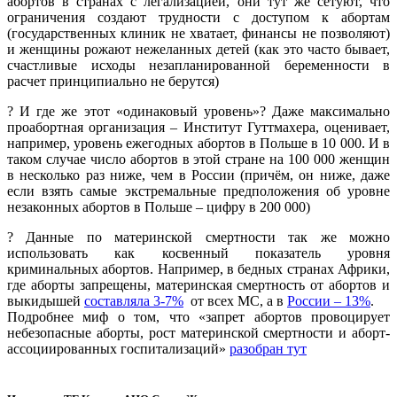
абортов в странах с легализацией, они тут же сетуют, что
ограничения создают трудности с доступом к абортам
(государственных клиник не хватает, финансы не позволяют)
и женщины рожают нежеланных детей (как это часто бывает,
счастливые исходы незапланированной беременности в
расчет принципиально не берутся)
? И где же этот «одинаковый уровень»? Даже максимально
проабортная организация – Институт Гуттмахера, оценивает,
например, уровень ежегодных абортов в Польше в 10 000. И в
таком случае число абортов в этой стране на 100 000 женщин
в несколько раз ниже, чем в России (причём, он ниже, даже
если взять самые экстремальные предположения об уровне
незаконных абортов в Польше – цифру в 200 000)
? Данные по материнской смертности так же можно
использовать как косвенный показатель уровня
криминальных абортов. Например, в бедных странах Африки,
где аборты запрещены, материнская смертность от абортов и
выкидышей
составляла 3-7%
от всех МС, а в
России – 13%
.
Подробнее миф о том, что «запрет абортов провоцирует
небезопасные аборты, рост материнской смертности и аборт-
ассоциированных госпитализаций»
разобран тут