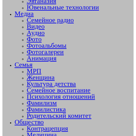
Эвтаназия
Ювенальные технологии
Медиа
Семейное радио
Видео
Аудио
Фото
Фотоальбомы
Фотогалереи
Анимация
Семья
МРП
Женщина
Культура детства
Семейное воспитание
Психология отношений
Фамилизм
Фамилистика
Родительский комитет
Общество
Контрацепция
Медицина