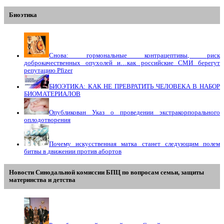
Биоэтика
Снова: гормональные контрацептивы, риск
доброкачественных опухолей и…как российские СМИ берегут
репутацию Pfizer
БИОЭТИКА: КАК НЕ ПРЕВРАТИТЬ ЧЕЛОВЕКА В НАБОР
БИОМАТЕРИАЛОВ
Опубликован Указ о проведении экстракорпорального
оплодотворения
Почему искусственная матка станет следующим полем
битвы в движении против абортов
Новости Синодальной комиссии БПЦ по вопросам семьи, защиты
материнства и детства