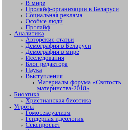
В мире
Пролайф-организации в Беларуси
Социальная реклама
Особые люди
Пролайф
Аналитика
Авторские статьи
Демография в Беларуси
Демография в мире
Исследования
Блог редактора
Наука
Выступления
Материалы форума «Святость
материнства-2018»
Биоэтика
Христианская биоэтика
Угрозы
Гомосексуализм
Гендерная идеология
Секспросвет