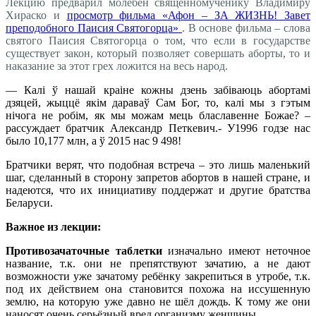
Лекцию предварил молебен священномученику Владимиру
Хираско и
просмотр фильма «Афон – ЗА ЖИЗНЬ! Завет
преподобного Паисия Святогорца»
. В основе фильма – слова
святого Паисия Святогорца о том, что если в государстве
существует закон, который позволяет совершать аборты, то и
наказание за этот грех ложится на весь народ.
— Калі ў нашай краіне кожны дзень забіваюць абортамі
дзяцей, жыццё якім дараваў Сам Бог, то, калі мы з гэтым
нічога не робім, як мы можам мець блаславенне Божае? –
рассуждает братчик Александр Петкевич.- У1996 годзе нас
было 10,177 млн, а ў 2015 нас 9 498!
Братчики верят, что подобная встреча – это лишь маленький
шаг, сделанный в сторону запретов абортов в нашей стране, и
надеются, что их инициативу поддержат и другие братства
Беларуси.
Важное из лекции:
Противозачаточные таблетки
изначально имеют неточное
название, т.к. они не препятствуют зачатию, а не дают
возможности уже зачатому ребёнку закрепиться в утробе, т.к.
под их действием она становится похожа на иссушенную
землю, на которую уже давно не шёл дождь. К тому же они
наносят очень серьёзный вред организму женщины.