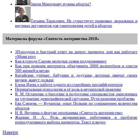
Зачем Минздраву нужны аборты?
Татьяна Тарасевич: Не существует правовых, моральных и
научных аргументов для уничтожения детей в абортах
Материалы форума «Святость материнства-2018»
3D-роддом и быстрый ответ на запрос пациента, или как работает
«Мама prо»
Как в городе Сарове молодые семьи поддерживают
Как при помощи интернета объединить 3000 волонтёров и спасти
500 жизней в месяц
Китайские учёные: бабушки и дедушки, которые нянчат своих
внуков, живут дольше
Елена Язева о работе одного из старейших пролайф-центров
Перинатальная психология и её роль в акушерской практике
В. М. Остапенко о биоэтике и подготовке специалистов, нацеленных
на улучшение демографической ситуации. Пути решения проблемы
Ева Слизень — Кучапска: опыт Польши по сокращению количества
абортов
Н. В. Якунина о форуме программы «Святость материнства»
Жаркин Н. А.: Роль медицинских работников в проблеме
репродуктивного выбора пациенток. Tекст и видео
Наверх