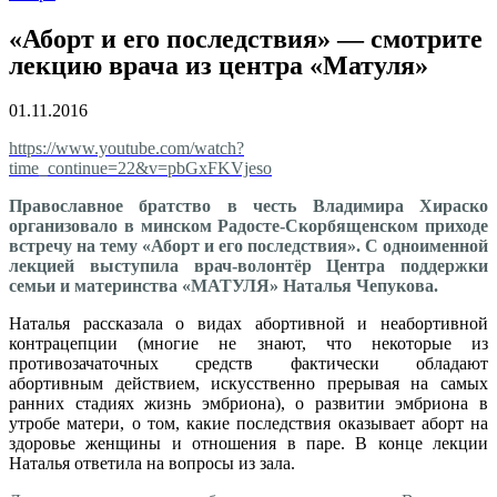
«Аборт и его последствия» — смотрите
лекцию врача из центра «Матуля»
01.11.2016
https://www.youtube.com/watch?
time_continue=22&v=pbGxFKVjeso
Православное братство в честь Владимира Хираско
организовало в минском Радосте-Скорбященском приходе
встречу на тему «Аборт и его последствия». С одноименной
лекцией выступила врач-волонтёр Центра поддержки
семьи и материнства «МАТУЛЯ» Наталья Чепукова.
Наталья рассказала о видах абортивной и неабортивной
контрацепции (многие не знают, что некоторые из
противозачаточных средств фактически обладают
абортивным действием, искусственно прерывая на самых
ранних стадиях жизнь эмбриона), о развитии эмбриона в
утробе матери, о том, какие последствия оказывает аборт на
здоровье женщины и отношения в паре. В конце лекции
Наталья ответила на вопросы из зала.