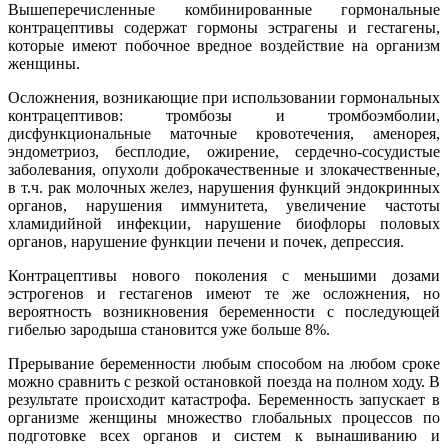
Вышеперечисленные комбинированные гормональные
контрацептивы содержат гормоны эстрагены и гестагены,
которые имеют побочное вредное воздействие на организм
женщины.
Осложнения, возникающие при использовании гормональных
контрацептивов: тромбозы и тромбоэмболии,
дисфункциональные маточные кровотечения, аменорея,
эндометриоз, бесплодие, ожирение, сердечно-сосудистые
заболевания, опухоли доброкачественные и злокачественные,
в т.ч. рак молочных желез, нарушения функций эндокринных
органов, нарушения иммунитета, увеличение частоты
хламидийной инфекции, нарушение биофлоры половых
органов, нарушение функции печени и почек, депрессия.
Контрацептивы нового поколения с меньшими дозами
эстрогенов и гестагенов имеют те же осложнения, но
вероятность возникновения беременности с последующей
гибелью зародыша становится уже больше 8%.
Прерывание беременности любым способом на любом сроке
можно сравнить с резкой остановкой поезда на полном ходу. В
результате происходит катастрофа. Беременность запускает в
организме женщины множество глобальных процессов по
подготовке всех органов и систем к вынашиванию и