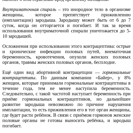
Внутриматочная спираль
– это инородное тело в организме
женщины, которое препятствует приживлению
(имплантации) зародыша. Зародышу может быть от 6 до 7
суток, когда он отторгается и погибает. И так за время
использования внутриматочной спирали уничтожается до 5-
10 зародышей.
Осложнения при использовании этого контрацептива: острые
и хронические инфекции половых путей, внематочная
беременность, кровотечения, опухоли женских половых
органов, травмы женских половых органов, бесплодие.
Ещё один вид абортивной контрацепции —
гормональные
контрацептивы
. По данным компании «Байер», у 8%
женщин, которые принимали гормональные контрацептивы в
течение года, тем не менее наступила беременность.
Следовательно, с такой частотой наступает беременность при
приёме гормональных контрацептивов, но дальнейшее
развитие зародыша невозможно по причине нарушения
имплантации, то есть приживления его в тот орган женщины,
где будет расти ребёнок. В связи с приёмом гормонов женские
половые органы не готовы выносить ребёнка, и зародыш
погибает.