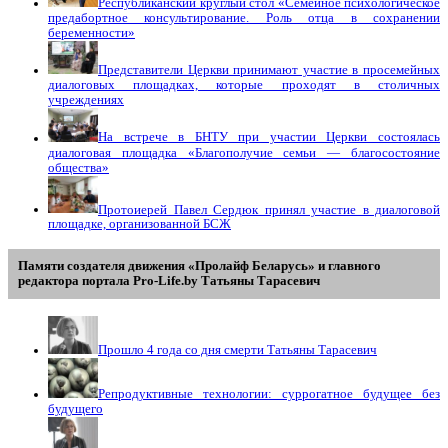
Республиканский круглый стол «Семейное психологическое
предабортное консультирование. Роль отца в сохранении
беременности»
Представители Церкви принимают участие в просемейных
диалоговых площадках, которые проходят в столичных
учреждениях
На встрече в БНТУ при участии Церкви состоялась
диалоговая площадка «Благополучие семьи — благосостояние
общества»
Протоиерей Павел Сердюк принял участие в диалоговой
площадке, организованной БСЖ
Памяти создателя движения «Пролайф Беларусь» и главного
редактора портала Pro-Life.by Tатьяны Tарасевич
Прошло 4 года со дня смерти Татьяны Тарасевич
Репродуктивные технологии: суррогатное будущее без
будущего