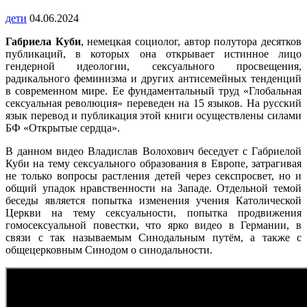
дети
04.06.2024
Габриела Куби
, немецкая социолог, автор полутора десятков
публикаций, в которых она открывает истинное лицо
гендерной идеологии, сексуального просвещения,
радикального феминизма и других антисемейных тенденций
в современном мире. Ее фундаментальный труд «Глобальная
сексуальная революция» переведен на 15 языков. На русский
язык перевод и публикация этой книги осуществлены силами
БФ «Открытые сердца».
В данном видео Владислав Волохович беседует с Габриелой
Куби на тему сексуального образования в Европе, затрагивая
не только вопросы растления детей через секспросвет, но и
общий упадок нравственности на Западе. Отдельной темой
беседы является попытка изменения учения Католической
Церкви на тему сексуальности, попытка продвижения
гомосексуальной повестки, что ярко видео в Германии, в
связи с так называемым Синодальным путём, а также с
общецерковным Синодом о синодальности.