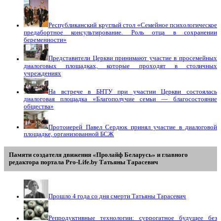
Республиканский круглый стол «Семейное психологическое
предабортное консультирование. Роль отца в сохранении
беременности»
Представители Церкви принимают участие в просемейных
диалоговых площадках, которые проходят в столичных
учреждениях
На встрече в БНТУ при участии Церкви состоялась
диалоговая площадка «Благополучие семьи — благосостояние
общества»
Протоиерей Павел Сердюк принял участие в диалоговой
площадке, организованной БСЖ
Памяти создателя движения «Пролайф Беларусь» и главного
редактора портала Pro-Life.by Tатьяны Tарасевич
Прошло 4 года со дня смерти Татьяны Тарасевич
Репродуктивные технологии: суррогатное будущее без