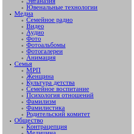
Эвтаназия
Ювенальные технологии
Медиа
Семейное радио
Видео
Аудио
Фото
Фотоальбомы
Фотогалереи
Анимация
Семья
МРП
Женщина
Культура детства
Семейное воспитание
Психология отношений
Фамилизм
Фамилистика
Родительский комитет
Общество
Контрацепция
Медицина