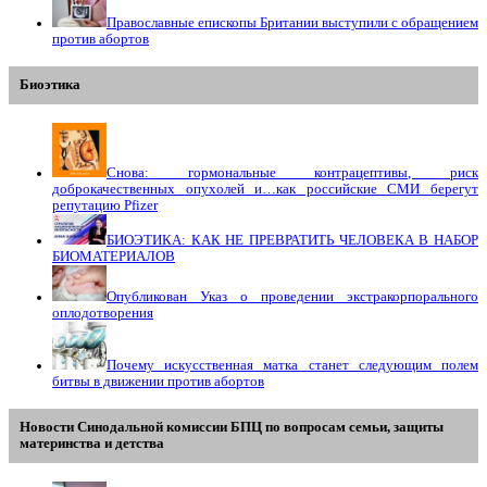
Православные епископы Британии выступили с обращением
против абортов
Биоэтика
Снова: гормональные контрацептивы, риск
доброкачественных опухолей и…как российские СМИ берегут
репутацию Pfizer
БИОЭТИКА: КАК НЕ ПРЕВРАТИТЬ ЧЕЛОВЕКА В НАБОР
БИОМАТЕРИАЛОВ
Опубликован Указ о проведении экстракорпорального
оплодотворения
Почему искусственная матка станет следующим полем
битвы в движении против абортов
Новости Синодальной комиссии БПЦ по вопросам семьи, защиты
материнства и детства