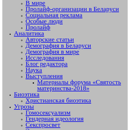
В мире
Пролайф-организации в Беларуси
Социальная реклама
Особые люди
Пролайф
Аналитика
Авторские статьи
Демография в Беларуси
Демография в мире
Исследования
Блог редактора
Наука
Выступления
Материалы форума «Святость
материнства-2018»
Биоэтика
Христианская биоэтика
Угрозы
Гомосексуализм
Гендерная идеология
Секспросвет