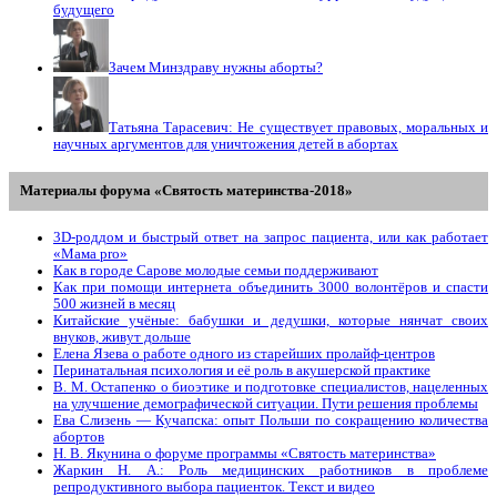
будущего
Зачем Минздраву нужны аборты?
Татьяна Тарасевич: Не существует правовых, моральных и
научных аргументов для уничтожения детей в абортах
Материалы форума «Святость материнства-2018»
3D-роддом и быстрый ответ на запрос пациента, или как работает
«Мама prо»
Как в городе Сарове молодые семьи поддерживают
Как при помощи интернета объединить 3000 волонтёров и спасти
500 жизней в месяц
Китайские учёные: бабушки и дедушки, которые нянчат своих
внуков, живут дольше
Елена Язева о работе одного из старейших пролайф-центров
Перинатальная психология и её роль в акушерской практике
В. М. Остапенко о биоэтике и подготовке специалистов, нацеленных
на улучшение демографической ситуации. Пути решения проблемы
Ева Слизень — Кучапска: опыт Польши по сокращению количества
абортов
Н. В. Якунина о форуме программы «Святость материнства»
Жаркин Н. А.: Роль медицинских работников в проблеме
репродуктивного выбора пациенток. Tекст и видео