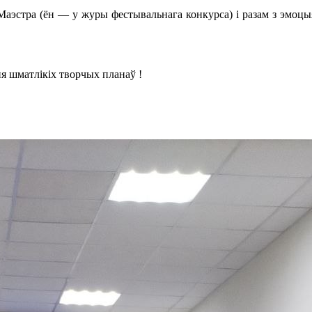
Маэстра (ён — у журы фестывальнага конкурса) і разам з эмоц
ня шматлікіх творчых планаў !