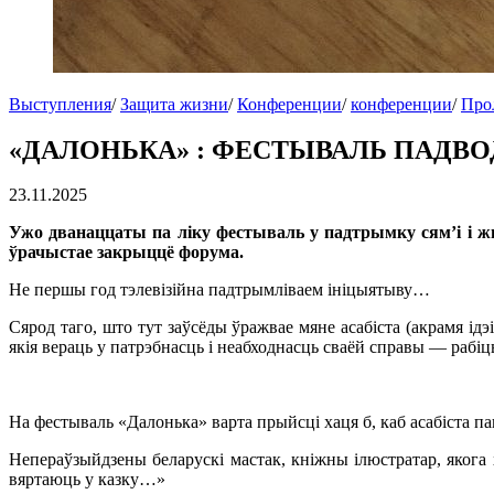
Выступления
/
Защита жизни
/
Конференции
/
конференции
/
Про
«ДАЛОНЬКА» : ФЕСТЫВАЛЬ ПАДВОД
23.11.2025
Ужо дванаццаты па ліку фестываль у падтрымку сям’і і 
ўрачыстае закрыццё форума.
Не першы год тэлевізійна падтрымліваем ініцыятыву…
Сярод таго, што тут заўсёды ўражвае мяне асабіста (акрамя ідэ
якія вераць у патрэбнасць і неабходнасць сваёй справы — рабіць
На фестываль «Далонька» варта прыйсці хаця б, каб асабіста па
Непераўзыйдзены беларускі мастак, кніжны ілюстратар, якога 
вяртаюць у казку…»