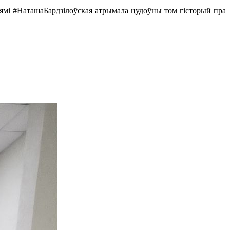
ыямі #НаташаБардзілоўская атрымала цудоўны том гісторый пра