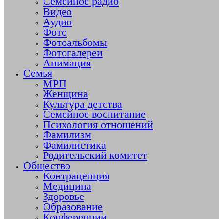
Семейное радио
Видео
Аудио
Фото
Фотоальбомы
Фотогалереи
Анимация
Семья
МРП
Женщина
Культура детства
Семейное воспитание
Психология отношений
Фамилизм
Фамилистика
Родительский комитет
Общество
Контрацепция
Медицина
Здоровье
Образование
Конференции