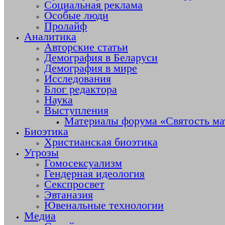
Социальная реклама
Особые люди
Пролайф
Аналитика
Авторские статьи
Демография в Беларуси
Демография в мире
Исследования
Блог редактора
Наука
Выступления
Материалы форума «Святость ма
Биоэтика
Христианская биоэтика
Угрозы
Гомосексуализм
Гендерная идеология
Секспросвет
Эвтаназия
Ювенальные технологии
Медиа