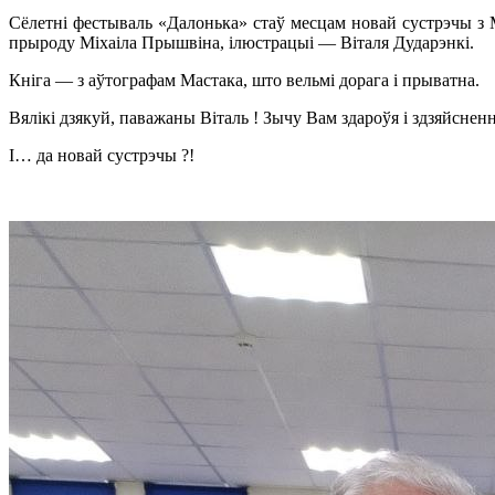
Сёлетні фестываль «Далонька» стаў месцам новай сустрэчы з 
прыроду Міхаіла Прышвіна, ілюстрацыі — Віталя Дударэнкі.
Кніга — з аўтографам Мастака, што вельмі дорага і прыватна.
Вялікі дзякуй, паважаны Віталь ! Зычу Вам здароўя і здзяйснен
І… да новай сустрэчы ?!