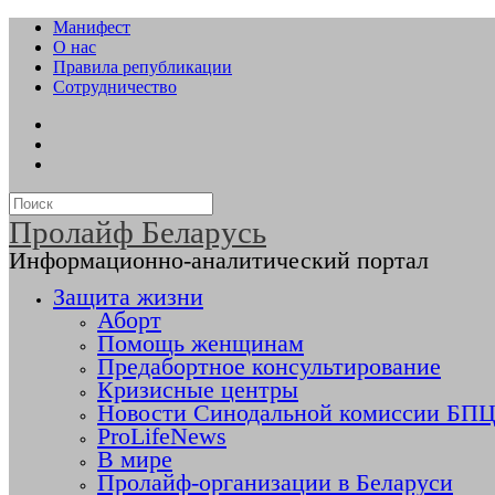
Манифест
О нас
Правила републикации
Сотрудничество
Пролайф Беларусь
Информационно-аналитический портал
Защита жизни
Аборт
Помощь женщинам
Предабортное консультирование
Кризисные центры
Новости Синодальной комиссии БПЦ 
ProLifeNews
В мире
Пролайф-организации в Беларуси