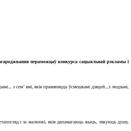
нагароджвання пераможцаў конкурса сацыяльнай рэкламы і
і.., з сем’ ямі, якія прамяняцца ўсмешкамі дзяцей..,з людзьмі,
етапогляд і за малюнкі, якія дапамагаюць жыць, лякуюць душу,