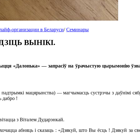
лайф-организации в Беларуси
/
Семинары
ЗІЦЬ ВЫНІКІ.
жыцця «Далонька» — запрасіў на ўрачыстую цырымонію ўз
і падтрымкі мацярынства) — магчымасць сустрэчы з даўнімі сябрам
 дабро !
вітацца з Віталем Дударэнкай.
хочацца абняць і сказаць : «Дзякуй, што Вы ёсць ! Дзякуй за св