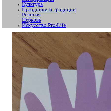
Культура
Праздники и традиции
Религия
Церковь
Искусство Pro-Life