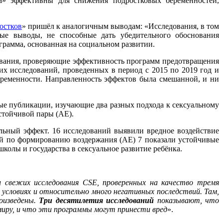
а» эффективны для снижения подростковых беременностей,
остков
» пришёл к аналогичным выводам: «Исследования, в том
ные выводы, не способные дать убедительного обоснования
грамма, основанная на социальном развитии.
вания, проверяющие эффективность программ предотвращения
их исследований, проведенных в период с 2015 по 2019 год и
ременности. Направленность эффектов была смешанной, и ни
ые публикации, изучающие два разных подхода к сексуальному
стойчивой пары (AE).
льный эффект. 16 исследований выявили вредное воздействие
ий по формированию воздержания (AE) 7 показали устойчивые
школы и государства в сексуальное развитие ребёнка.
 свежих исследования CSE, проверенных на качество тремя
ловиях и относительно много негативных последствий. Там,
оизведены.
Три десятилетия исследований
показывают, что
 миру, и что эти программы могут принести вред
».