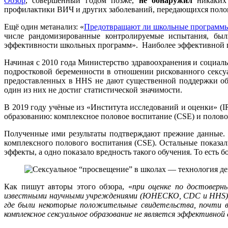
Обзор
, совершённый годом позже,
не обнаружил
никаких 
профилактики ВИЧ и других заболеваний, передающихся пол
Ещё один метанализ: «
Предотвращают ли школьные программы 
числе рандомизированные контролируемые испытания, были
эффективности школьных программ». Наиболее эффективной пок
Начиная с 2010 года Министерство здравоохранения и соци
подростковой беременности в отношении рискованного сексу
предоставленных в HHS не дают существенной поддержки об
один из них не достиг статистической значимости.
В 2019 году учёные из «Института исследований и оценки» (
образованию: комплексное половое воспитание (CSE) и полово
Полученные ими результаты подтверждают прежние данные. И
комплексного полового воспитания (CSE). Остальные показа
эффекты, а одно показало вредность такого обучения. То есть 
Как пишут авторы этого обзора, «
при оценке по достоверн
известными научными учреждениями (ЮНЕСКО, CDC и HHS), п
где были некоторые положительные свидетельства, почти 
комплексное сексуальное образование не является эффективной