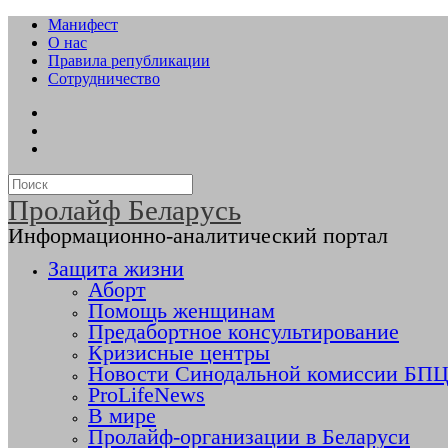
Манифест
О нас
Правила републикации
Сотрудничество
Пролайф Беларусь
Информационно-аналитический портал
Защита жизни
Аборт
Помощь женщинам
Предабортное консультирование
Кризисные центры
Новости Синодальной комиссии БПЦ 
ProLifeNews
В мире
Пролайф-организации в Беларуси