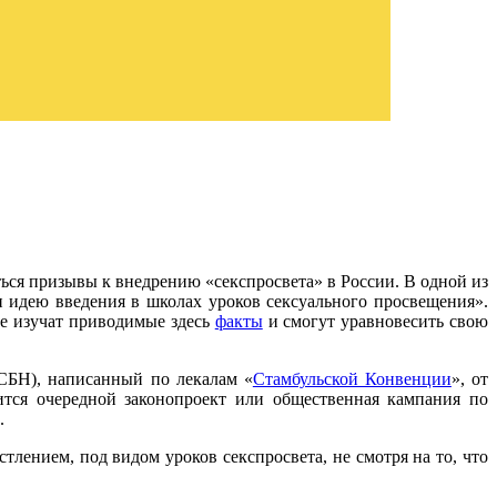
ься призывы к внедрению «секспросвета» в России. В одной из
 идею введения в школах уроков сексуального просвещения».
ие изучат приводимые здесь
факты
и смогут уравновесить свою
(СБН), написанный по лекалам «
Стамбульской Конвенции
», от
ится очередной законопроект или общественная кампания по
.
лением, под видом уроков секспросвета, не смотря на то, что