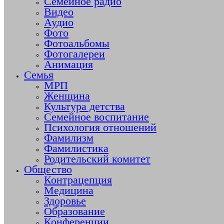
Семейное радио
Видео
Аудио
Фото
Фотоальбомы
Фотогалереи
Анимация
Семья
МРП
Женщина
Культура детства
Семейное воспитание
Психология отношений
Фамилизм
Фамилистика
Родительский комитет
Общество
Контрацепция
Медицина
Здоровье
Образование
Конференции