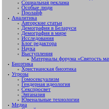
Социальная реклама
Особые люди
Пролайф
Аналитика
Авторские статьи
Демография в Беларуси
Демография в мире
Исследования
Блог редактора
Наука
Выступления
Материалы форума «Святость ма
Биоэтика
Христианская биоэтика
Угрозы
Гомосексуализм
Гендерная идеология
Секспросвет
Эвтаназия
Ювенальные технологии
Медиа