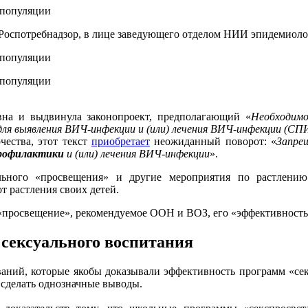
Роспотребнадзор, в лице заведующего отделом НИИ эпидемиоло
вна и выдвинула законопроект, предполагающий «
Необходимо
для выявления ВИЧ-инфекции и (или) лечения ВИЧ-инфекции (СП
чества, этот текст
приобретает
неожиданный поворот: «
Запре
рофилактики
и (или) лечения ВИЧ-инфекции
».
льного «просвещения» и другие мероприятия по растлени
т растления своих детей.
просвещение», рекомендуемое ООН и ВОЗ, его «эффективность» 
сексуального воспитания
аний, которые якобы доказывали эффективность программ «сек
е сделать однозначные выводы.