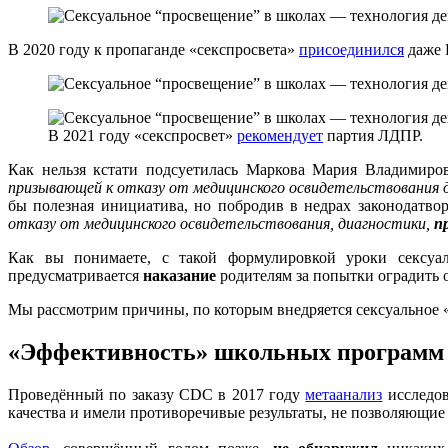
В 2020 году к пропаганде «секспросвета»
присоединился
даже 
В 2021 году «секспросвет»
рекомендует
партия ЛДПР.
Как нельзя кстати подсуетилась Маркова Мария Владимиро
призывающей к отказу от медицинского освидетельствования 
бы полезная инициатива, но побродив в недрах законодатвор
отказу от медицинского освидетельствования, диагностики,
п
Как вы понимаете, с такой формулировкой уроки сексуа
предусматривается
наказание
родителям за попытки оградить о
Мы рассмотрим причины, по которым внедряется сексуальное «
«Эффективность» школьных программ 
Проведённый по заказу CDC в 2017 году
метаанализ
исследов
качества и имели противоречивые результаты, не позволяющи