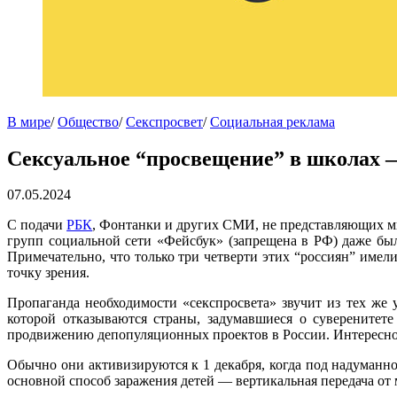
В мире
/
Общество
/
Секспросвет
/
Социальная реклама
Сексуальное “просвещение” в школах 
07.05.2024
С подачи
РБК
, Фонтанки и других СМИ, не представляющих мн
групп социальной сети «Фейсбук» (запрещена в РФ) даже бы
Примечательно, что только три четверти этих “россиян” имел
точку зрения.
Пропаганда необходимости «секспросвета» звучит из тех же
которой отказываются страны, задумавшиеся о суверенитет
продвижению депопуляционных проектов в России. Интересно 
Обычно они активизируются к 1 декабря, когда под надуманно
основной способ заражения детей — вертикальная передача от 