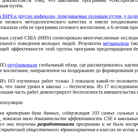
доказательств тому, что школьные программы «секспросвет
овым путём.
ВИЧ и другие инфекции, передаваемые половым путем, у подр
 низкого методологического качества и имели неоднознач
азала себя не программа полового воспитания, а 6-летняя про
альных служб США (HHS) спонсировало многочисленные исследо
ального поведения молодых людей. Результаты
метаанализа
так
щей эффективности этой группы программ предотвращения бе
IRE)
опубликовали
глобальный обзор, где рассматривались научн
е воспитание, направленное на воздержание до формирования у
з 103 изученных работ только 3 показали какой-то положите
ли, что такие уроки в школах — бесполезны. Из 17 исследован
большая часть работ демонстрирует бесполезность вмешательства 
ым критериям база данных, содержащая 103 самых сильных и
оказала мало доказательств эффективности CSE в школьных ус
все они получены
разработчиками
программы и не были воспр
 стратегией общественного здравоохранения в классах по всему