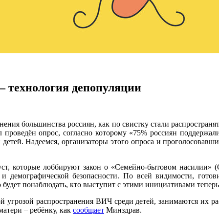
— технология депопуляции
ения большинства россиян, как по свистку стали распространят
л проведён опрос, согласно которому «75% россиян поддержали
и детей. Надеемся, организаторы этого опроса и проголосовавш
 уст, которые лоббируют закон о «Семейно-бытовом насилии» 
е и демографической безопасности. По всей видимости, готов
будет понаблюдать, кто выступит с этими инициативами теперь
й угрозой распространения ВИЧ среди детей, занимаются их раст
матери – ребёнку, как
сообщает
Минздрав.