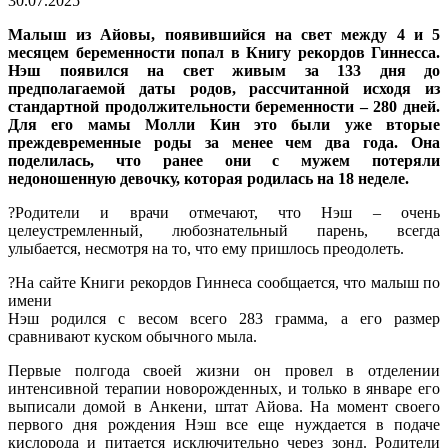
30.07.2025
Малыш из Айовы, появившийся на свет между 4 и 5
месяцем беременности попал в Книгу рекордов Гиннесса.
Нэш появился на свет живым за 133 дня до
предполагаемой даты родов, рассчитанной исходя из
стандартной продолжительности беременности – 280 дней.
Для его мамы Молли Кин это были уже вторые
преждевременные роды за менее чем два года. Она
поделилась, что ранее они с мужем потеряли
недоношенную девочку, которая родилась на 18 неделе.
?Родители и врачи отмечают, что Нэш – очень
целеустремленный, любознательный парень, всегда
улыбается, несмотря на то, что ему пришлось преодолеть.
?На сайте Книги рекордов Гиннеса сообщается, что малыш по
имени
Нэш родился с весом всего 283 грамма, а его размер
сравнивают куском обычного мыла.
Первые полгода своей жизни он провел в отделении
интенсивной терапии новорожденных, и только в январе его
выписали домой в Анкени, штат Айова. На момент своего
первого дня рождения Нэш все еще нуждается в подаче
кислорода и питается исключительно через зонд. Родители