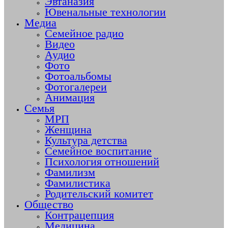
Эвтаназия
Ювенальные технологии
Медиа
Семейное радио
Видео
Аудио
Фото
Фотоальбомы
Фотогалереи
Анимация
Семья
МРП
Женщина
Культура детства
Семейное воспитание
Психология отношений
Фамилизм
Фамилистика
Родительский комитет
Общество
Контрацепция
Медицина