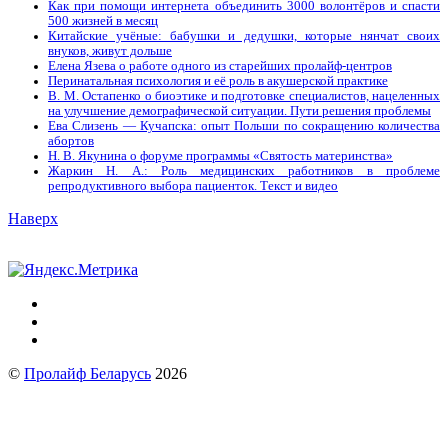
Как при помощи интернета объединить 3000 волонтёров и спасти
500 жизней в месяц
Китайские учёные: бабушки и дедушки, которые нянчат своих
внуков, живут дольше
Елена Язева о работе одного из старейших пролайф-центров
Перинатальная психология и её роль в акушерской практике
В. М. Остапенко о биоэтике и подготовке специалистов, нацеленных
на улучшение демографической ситуации. Пути решения проблемы
Ева Слизень — Кучапска: опыт Польши по сокращению количества
абортов
Н. В. Якунина о форуме программы «Святость материнства»
Жаркин Н. А.: Роль медицинских работников в проблеме
репродуктивного выбора пациенток. Tекст и видео
Наверх
©
Пролайф Беларусь
2026