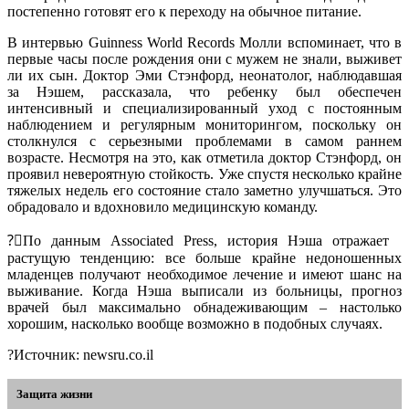
постепенно готовят его к переходу на обычное питание.
В интервью Guinness World Records Молли вспоминает, что в
первые часы после рождения они с мужем не знали, выживет
ли их сын. Доктор Эми Стэнфорд, неонатолог, наблюдавшая
за Нэшем, рассказала, что ребенку был обеспечен
интенсивный и специализированный уход с постоянным
наблюдением и регулярным мониторингом, поскольку он
столкнулся с серьезными проблемами в самом раннем
возрасте. Несмотря на это, как отметила доктор Стэнфорд, он
проявил невероятную стойкость. Уже спустя несколько крайне
тяжелых недель его состояние стало заметно улучшаться. Это
обрадовало и вдохновило медицинскую команду.
?‍⚕По данным Associated Press, история Нэша отражает
растущую тенденцию: все больше крайне недоношенных
младенцев получают необходимое лечение и имеют шанс на
выживание. Когда Нэша выписали из больницы, прогноз
врачей был максимально обнадеживающим – настолько
хорошим, насколько вообще возможно в подобных случаях.
?Источник: newsru.co.il
Защита жизни