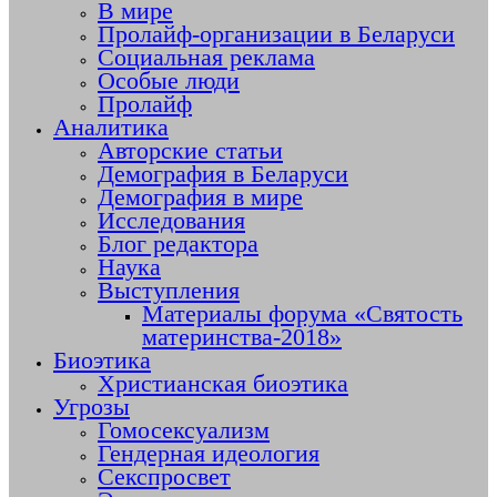
В мире
Пролайф-организации в Беларуси
Социальная реклама
Особые люди
Пролайф
Аналитика
Авторские статьи
Демография в Беларуси
Демография в мире
Исследования
Блог редактора
Наука
Выступления
Материалы форума «Святость
материнства-2018»
Биоэтика
Христианская биоэтика
Угрозы
Гомосексуализм
Гендерная идеология
Секспросвет