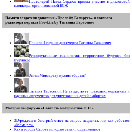
Протоиерей Павел Сердюк принял участие в диалоговой
площадке, организованной БСЖ
Памяти создателя движения «Пролайф Беларусь» и главного
редактора портала Pro-Life.by Tатьяны Tарасевич
Прошло 4 года со дня смерти Татьяны Тарасевич
Репродуктивные технологии: суррогатное будущее без
будущего
Зачем Минздраву нужны аборты?
Татьяна Тарасевич: Не существует правовых, моральных и
научных аргументов для уничтожения детей в абортах
Материалы форума «Святость материнства-2018»
3D-роддом и быстрый ответ на запрос пациента, или как работает
«Мама prо»
Как в городе Сарове молодые семьи поддерживают