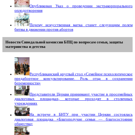
Опубликован Указ о проведении экстракорпорального
оплодотворения
Почему искусственная матка станет следующим полем
битвы в движении против абортов
Новости Синодальной комиссии БПЦ по вопросам семьи, защиты
материнства и детства
Республиканский круглый стол «Семейное психологическое
предабортное консультирование. Роль отца в сохранении
беременности»
Представители Церкви принимают участие в просемейных
диалоговых площадках, которые проходят в столичных
учреждениях
На встрече в БНТУ при участии Церкви состоялась
диалоговая площадка «Благополучие семьи — благосостояние
общества»