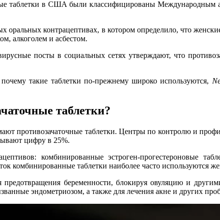
чные таблетки в США были классифицированы Международным 
х оральных контрацептивах, в котором определило, что женски
ом, алкоголем и асбестом.
 вирусные посты в социальных сетях утверждают, что противоз
и почему такие таблетки по-прежнему широко используются,
N
чаточные таблетки?
мают противозачаточные таблетки. Центры по контролю и профи
азывают цифру в 25%.
ептивов: комбинированные эстроген-прогестероновые таблет
еток комбинированные таблетки наиболее часто используются ж
предотвращения беременности, блокируя овуляцию и другими 
званные эндометриозом, а также для лечения акне и других про