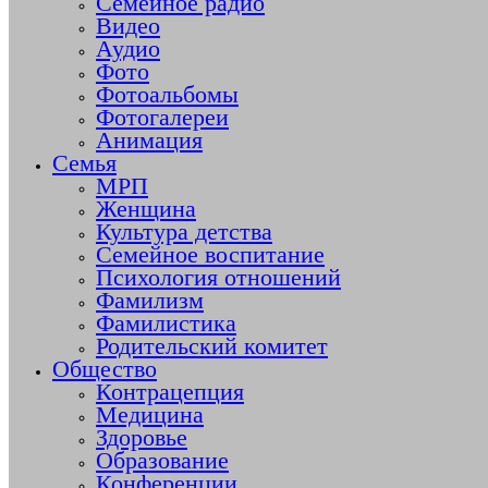
Семейное радио
Видео
Аудио
Фото
Фотоальбомы
Фотогалереи
Анимация
Семья
МРП
Женщина
Культура детства
Семейное воспитание
Психология отношений
Фамилизм
Фамилистика
Родительский комитет
Общество
Контрацепция
Медицина
Здоровье
Образование
Конференции