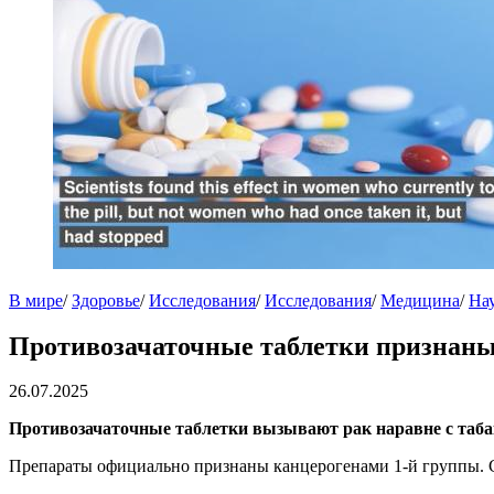
В мире
/
Здоровье
/
Исследования
/
Исследования
/
Медицина
/
На
Противозачаточные таблетки признан
26.07.2025
Противозачаточные таблетки вызывают рак наравне с табак
Препараты официально признаны канцерогенами 1-й группы. С