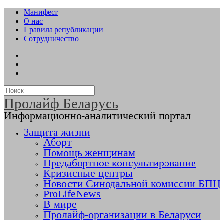
Манифест
О нас
Правила републикации
Сотрудничество
Пролайф Беларусь
Информационно-аналитический портал
Защита жизни
Аборт
Помощь женщинам
Предабортное консультирование
Кризисные центры
Новости Синодальной комиссии БПЦ 
ProLifeNews
В мире
Пролайф-организации в Беларуси