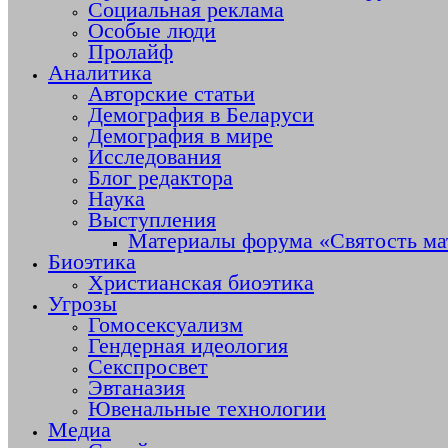
Социальная реклама
Особые люди
Пролайф
Аналитика
Авторские статьи
Демография в Беларуси
Демография в мире
Исследования
Блог редактора
Наука
Выступления
Материалы форума «Святость ма
Биоэтика
Христианская биоэтика
Угрозы
Гомосексуализм
Гендерная идеология
Секспросвет
Эвтаназия
Ювенальные технологии
Медиа