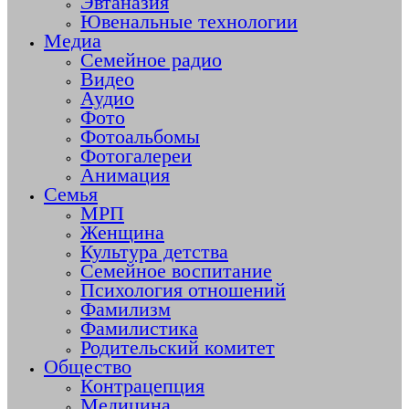
Эвтаназия
Ювенальные технологии
Медиа
Семейное радио
Видео
Аудио
Фото
Фотоальбомы
Фотогалереи
Анимация
Семья
МРП
Женщина
Культура детства
Семейное воспитание
Психология отношений
Фамилизм
Фамилистика
Родительский комитет
Общество
Контрацепция
Медицина