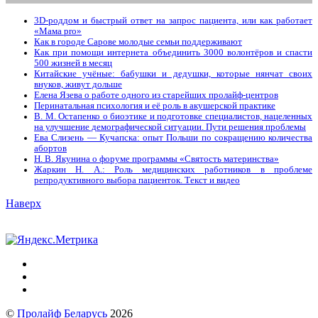
3D-роддом и быстрый ответ на запрос пациента, или как работает
«Мама prо»
Как в городе Сарове молодые семьи поддерживают
Как при помощи интернета объединить 3000 волонтёров и спасти
500 жизней в месяц
Китайские учёные: бабушки и дедушки, которые нянчат своих
внуков, живут дольше
Елена Язева о работе одного из старейших пролайф-центров
Перинатальная психология и её роль в акушерской практике
В. М. Остапенко о биоэтике и подготовке специалистов, нацеленных
на улучшение демографической ситуации. Пути решения проблемы
Ева Слизень — Кучапска: опыт Польши по сокращению количества
абортов
Н. В. Якунина о форуме программы «Святость материнства»
Жаркин Н. А.: Роль медицинских работников в проблеме
репродуктивного выбора пациенток. Tекст и видео
Наверх
©
Пролайф Беларусь
2026