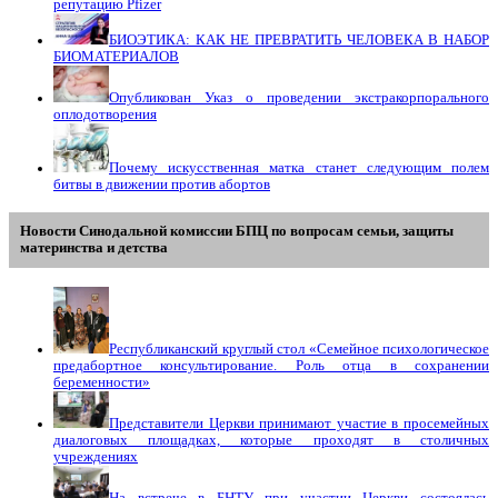
репутацию Pfizer
БИОЭТИКА: КАК НЕ ПРЕВРАТИТЬ ЧЕЛОВЕКА В НАБОР
БИОМАТЕРИАЛОВ
Опубликован Указ о проведении экстракорпорального
оплодотворения
Почему искусственная матка станет следующим полем
битвы в движении против абортов
Новости Синодальной комиссии БПЦ по вопросам семьи, защиты
материнства и детства
Республиканский круглый стол «Семейное психологическое
предабортное консультирование. Роль отца в сохранении
беременности»
Представители Церкви принимают участие в просемейных
диалоговых площадках, которые проходят в столичных
учреждениях