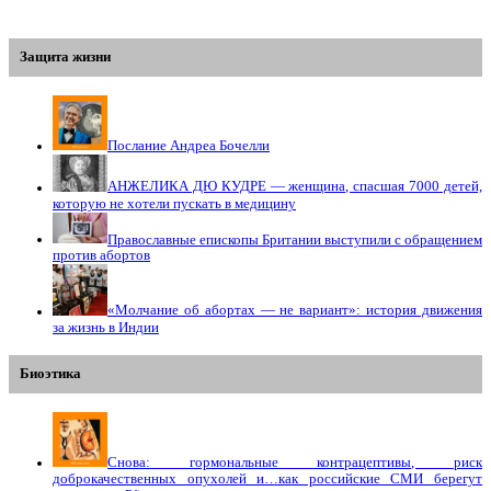
Защита жизни
Послание Андреа Бочелли
АНЖЕЛИКА ДЮ КУДРЕ — женщина, спасшая 7000 детей,
которую не хотели пускать в медицину
Православные епископы Британии выступили с обращением
против абортов
«Молчание об абортах — не вариант»: история движения
за жизнь в Индии
Биоэтика
Снова: гормональные контрацептивы, риск
доброкачественных опухолей и…как российские СМИ берегут