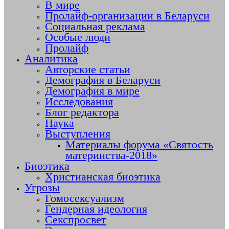
В мире
Пролайф-организации в Беларуси
Социальная реклама
Особые люди
Пролайф
Аналитика
Авторские статьи
Демография в Беларуси
Демография в мире
Исследования
Блог редактора
Наука
Выступления
Материалы форума «Святость
материнства-2018»
Биоэтика
Христианская биоэтика
Угрозы
Гомосексуализм
Гендерная идеология
Секспросвет