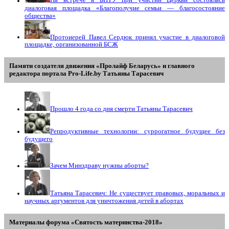
На встрече в БНТУ при участии Церкви состоялась
диалоговая площадка «Благополучие семьи — благосостояние
общества»
Протоиерей Павел Сердюк принял участие в диалоговой
площадке, организованной БСЖ
Памяти создателя движения «Пролайф Беларусь» и главного
редактора портала Pro-Life.by Tатьяны Tарасевич
Прошло 4 года со дня смерти Татьяны Тарасевич
Репродуктивные технологии: суррогатное будущее без
будущего
Зачем Минздраву нужны аборты?
Татьяна Тарасевич: Не существует правовых, моральных и
научных аргументов для уничтожения детей в абортах
Материалы форума «Святость материнства-2018»