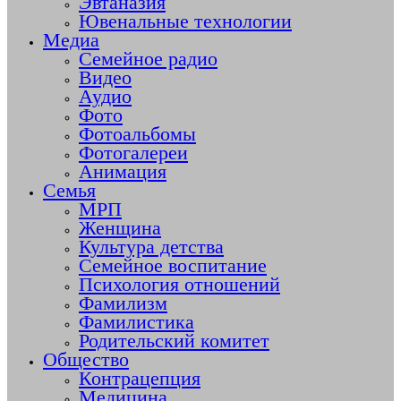
Эвтаназия
Ювенальные технологии
Медиа
Семейное радио
Видео
Аудио
Фото
Фотоальбомы
Фотогалереи
Анимация
Семья
МРП
Женщина
Культура детства
Семейное воспитание
Психология отношений
Фамилизм
Фамилистика
Родительский комитет
Общество
Контрацепция
Медицина