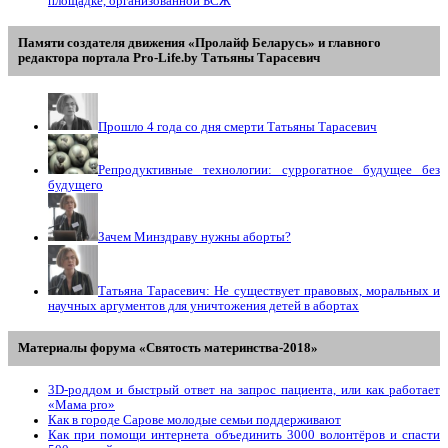
площадке, организованной БСЖ
Памяти создателя движения «Пролайф Беларусь» и главного
редактора портала Pro-Life.by Tатьяны Tарасевич
Прошло 4 года со дня смерти Татьяны Тарасевич
Репродуктивные технологии: суррогатное будущее без
будущего
Зачем Минздраву нужны аборты?
Татьяна Тарасевич: Не существует правовых, моральных и
научных аргументов для уничтожения детей в абортах
Материалы форума «Святость материнства-2018»
3D-роддом и быстрый ответ на запрос пациента, или как работает
«Мама prо»
Как в городе Сарове молодые семьи поддерживают
Как при помощи интернета объединить 3000 волонтёров и спасти