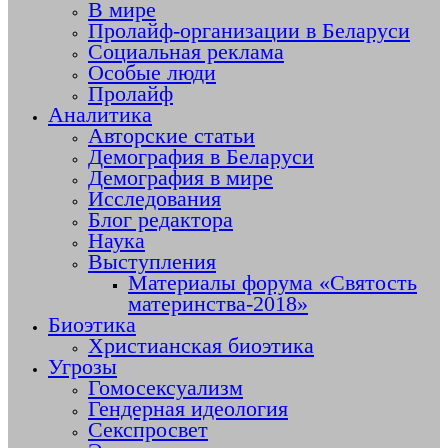
В мире
Пролайф-организации в Беларуси
Социальная реклама
Особые люди
Пролайф
Аналитика
Авторские статьи
Демография в Беларуси
Демография в мире
Исследования
Блог редактора
Наука
Выступления
Материалы форума «Святость
материнства-2018»
Биоэтика
Христианская биоэтика
Угрозы
Гомосексуализм
Гендерная идеология
Секспросвет