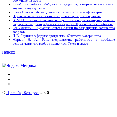
500 жизней в месяц
Китайские учёные: бабушки и дедушки, которые нянчат своих
внуков, живут дольше
Елена Язева о работе одного из старейших пролайф-центров
Перинатальная психология и её роль в акушерской практике
В. М. Остапенко о биоэтике и подготовке специалистов, нацеленных
на улучшение демографической ситуации. Пути решения проблемы
Ева Слизень — Кучапска: опыт Польши по сокращению количества
абортов
Н. В. Якунина о форуме программы «Святость материнства»
Жаркин Н. А.: Роль медицинских работников в проблеме
репродуктивного выбора пациенток. Tекст и видео
Наверх
©
Пролайф Беларусь
2026