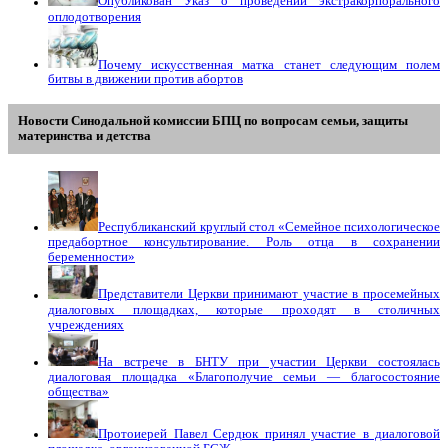
Опубликован Указ о проведении экстракорпорального
оплодотворения
Почему искусственная матка станет следующим полем
битвы в движении против абортов
Новости Синодальной комиссии БПЦ по вопросам семьи, защиты
материнства и детства
Республиканский круглый стол «Семейное психологическое
предабортное консультирование. Роль отца в сохранении
беременности»
Представители Церкви принимают участие в просемейных
диалоговых площадках, которые проходят в столичных
учреждениях
На встрече в БНТУ при участии Церкви состоялась
диалоговая площадка «Благополучие семьи — благосостояние
общества»
Протоиерей Павел Сердюк принял участие в диалоговой