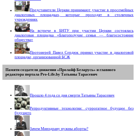
Представители Церкви принимают участие в просемейных
диалоговых площадках, которые проходят в столичных
учреждениях
На встрече в БНТУ при участии Церкви состоялась
диалоговая площадка «Благополучие семьи — благосостояние
общества»
Протоиерей Павел Сердюк принял участие в диалоговой
площадке, организованной БСЖ
Памяти создателя движения «Пролайф Беларусь» и главного
редактора портала Pro-Life.by Tатьяны Tарасевич
Прошло 4 года со дня смерти Татьяны Тарасевич
Репродуктивные технологии: суррогатное будущее без
будущего
Зачем Минздраву нужны аборты?