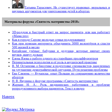
Татьяна Тарасевич: Не существует правовых, моральных и
научных аргументов для уничтожения детей в абортах
Материалы форума «Святость материнства-2018»
3D-роддом и быстрый ответ на запрос пациента, или как работает
«Мама prо»
Как в городе Сарове молодые семьи поддерживают
Как при помощи интернета объединить 3000 волонтёров и спасти
500 жизней в месяц
Китайские учёные: бабушки и дедушки, которые нянчат своих
внуков, живут дольше
Елена Язева о работе одного из старейших пролайф-центров
Перинатальная психология и её роль в акушерской практике
В. М. Остапенко о биоэтике и подготовке специалистов, нацеленных
на улучшение демографической ситуации. Пути решения проблемы
Ева Слизень — Кучапска: опыт Польши по сокращению количества
абортов
Н. В. Якунина о форуме программы «Святость материнства»
Жаркин Н. А.: Роль медицинских работников в проблеме
репродуктивного выбора пациенток. Tекст и видео
Наверх