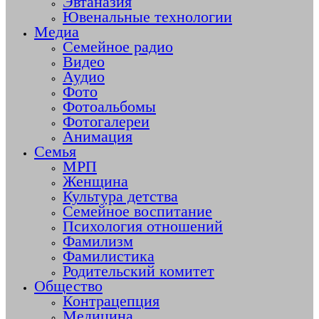
Эвтаназия
Ювенальные технологии
Медиа
Семейное радио
Видео
Аудио
Фото
Фотоальбомы
Фотогалереи
Анимация
Семья
МРП
Женщина
Культура детства
Семейное воспитание
Психология отношений
Фамилизм
Фамилистика
Родительский комитет
Общество
Контрацепция
Медицина