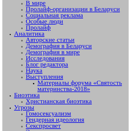
В мире
Пролайф-организации в Беларуси
Социальная реклама
Особые люди
Пролайф
Аналитика
Авторские статьи
Демография в Беларуси
Демография в мире
Исследования
Блог редактора
Наука
Выступления
Материалы форума «Святость
материнства-2018»
Биоэтика
Христианская биоэтика
Угрозы
Гомосексуализм
Гендерная идеология
Секспросвет