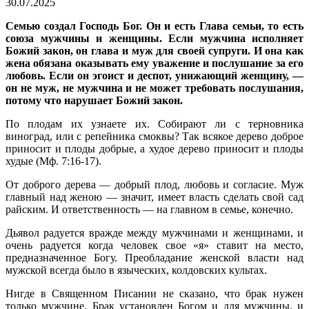
30.07.2025
Семью создал Господь Бог. Он и есть Глава семьи, то есть
союза мужчины и женщины. Если мужчина исполняет
Божий закон, он глава и муж для своей супруги. И она как
жена обязана оказывать ему уважение и послушание за его
любовь. Если он эгоист и деспот, унижающий женщину, —
он не муж, не мужчина и не может требовать послушания,
потому что нарушает Божий закон.
По плодам их узнаете их. Собирают ли с терновника
виноград, или с репейника смоквы? Так всякое дерево доброе
приносит и плоды добрые, а худое дерево приносит и плоды
худые (Мф. 7:16-17).
От доброго дерева — добрый плод, любовь и согласие. Муж
главный над женою — значит, имеет власть сделать свой сад
райским. И ответственность — на главном в семье, конечно.
Дьявол радуется вражде между мужчинами и женщинами, и
очень радуется когда человек свое «я» ставит на место,
предназначенное Богу. Преобладание женской власти над
мужской всегда было в языческих, колдовских культах.
Нигде в Священном Писании не сказано, что брак нужен
только мужчине. Брак установлен Богом и для мужчины, и