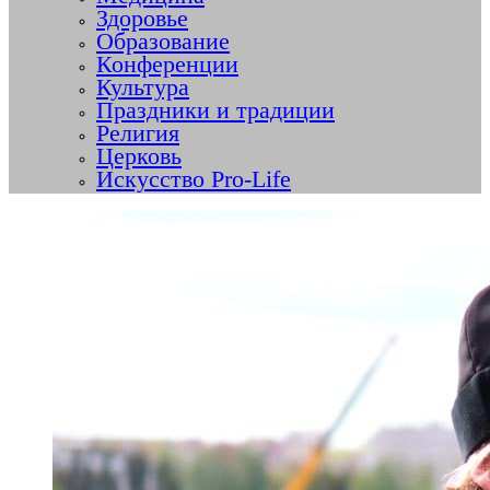
Здоровье
Образование
Конференции
Культура
Праздники и традиции
Религия
Церковь
Искусство Pro-Life