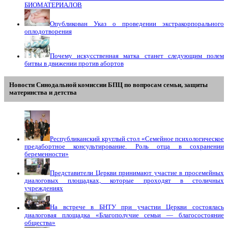
БИОМАТЕРИАЛОВ
Опубликован Указ о проведении экстракорпорального
оплодотворения
Почему искусственная матка станет следующим полем
битвы в движении против абортов
Новости Синодальной комиссии БПЦ по вопросам семьи, защиты
материнства и детства
Республиканский круглый стол «Семейное психологическое
предабортное консультирование. Роль отца в сохранении
беременности»
Представители Церкви принимают участие в просемейных
диалоговых площадках, которые проходят в столичных
учреждениях
На встрече в БНТУ при участии Церкви состоялась
диалоговая площадка «Благополучие семьи — благосостояние
общества»