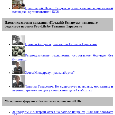
Протоиерей Павел Сердюк принял участие в диалоговой
площадке, организованной БСЖ
Памяти создателя движения «Пролайф Беларусь» и главного
редактора портала Pro-Life.by Tатьяны Tарасевич
Прошло 4 года со дня смерти Татьяны Тарасевич
Репродуктивные технологии: суррогатное будущее без
будущего
Зачем Минздраву нужны аборты?
Татьяна Тарасевич: Не существует правовых, моральных и
научных аргументов для уничтожения детей в абортах
Материалы форума «Святость материнства-2018»
3D-роддом и быстрый ответ на запрос пациента, или как работает