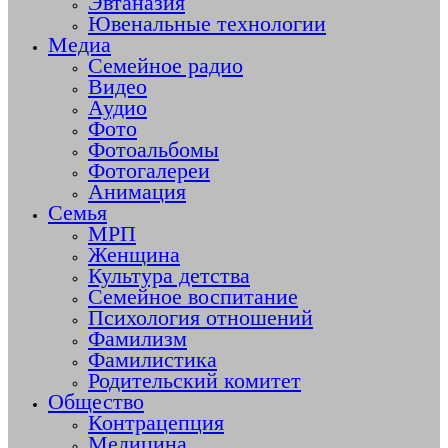
Эвтаназия
Ювенальные технологии
Медиа
Семейное радио
Видео
Аудио
Фото
Фотоальбомы
Фотогалереи
Анимация
Семья
МРП
Женщина
Культура детства
Семейное воспитание
Психология отношений
Фамилизм
Фамилистика
Родительский комитет
Общество
Контрацепция
Медицина