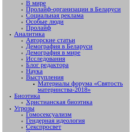
В мире
Пролайф-организации в Беларуси
Социальная реклама
Особые люди
Пролайф
Аналитика
Авторские статьи
Демография в Беларуси
Демография в мире
Исследования
Блог редактора
Наука
Выступления
Материалы форума «Святость
материнства-2018»
Биоэтика
Христианская биоэтика
Угрозы
Гомосексуализм
Гендерная идеология
Секспросвет