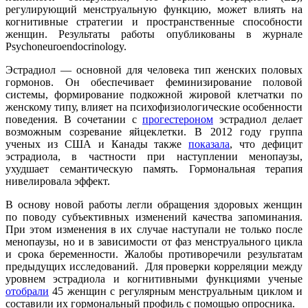
регулирующий менструальную функцию, может влиять на
когнитивные стратегии и пространственные способности
женщин. Результаты работы опубликованы в журнале
Psychoneuroendocrinology.
Эстрадиол — основной для человека тип женских половых
гормонов. Он обеспечивает феминизирование половой
системы, формирование подкожной жировой клетчатки по
женскому типу, влияет на психофизиологические особенности
поведения. В сочетании с
прогестероном
эстрадиол делает
возможным созревание яйцеклетки. В 2012 году группа
ученых из США и Канады также
показала
, что дефицит
эстрадиола, в частности при наступлении менопаузы,
ухудшает семантическую память. Гормональная терапия
нивелировала эффект.
В основу новой работы легли обращения здоровых женщин
по поводу субъективных изменений качества запоминания.
При этом изменения в их случае наступали не только после
менопаузы, но и в зависимости от фаз менструального цикла
и срока беременности. Жалобы противоречили результатам
предыдущих исследований. Для проверки корреляции между
уровнем эстрадиола и когнитивными функциями ученые
отобрали
45 женщин с регулярным менструальным циклом и
составили их гормональный профиль с помощью опросника.