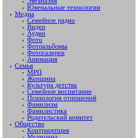
Эвтаназия
Ювенальные технологии
Медиа
Семейное радио
Видео
Аудио
Фото
Фотоальбомы
Фотогалереи
Анимация
Семья
МРП
Женщина
Культура детства
Семейное воспитание
Психология отношений
Фамилизм
Фамилистика
Родительский комитет
Общество
Контрацепция
Медицина