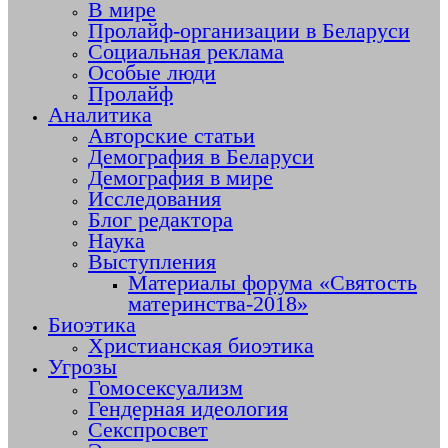
В мире
Пролайф-организации в Беларуси
Социальная реклама
Особые люди
Пролайф
Аналитика
Авторские статьи
Демография в Беларуси
Демография в мире
Исследования
Блог редактора
Наука
Выступления
Материалы форума «Святость
материнства-2018»
Биоэтика
Христианская биоэтика
Угрозы
Гомосексуализм
Гендерная идеология
Секспросвет