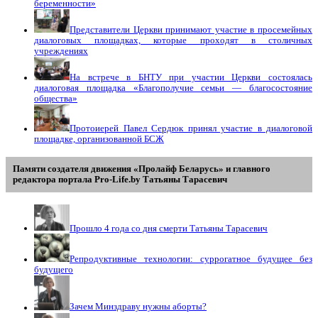
беременности»
Представители Церкви принимают участие в просемейных
диалоговых площадках, которые проходят в столичных
учреждениях
На встрече в БНТУ при участии Церкви состоялась
диалоговая площадка «Благополучие семьи — благосостояние
общества»
Протоиерей Павел Сердюк принял участие в диалоговой
площадке, организованной БСЖ
Памяти создателя движения «Пролайф Беларусь» и главного
редактора портала Pro-Life.by Tатьяны Tарасевич
Прошло 4 года со дня смерти Татьяны Тарасевич
Репродуктивные технологии: суррогатное будущее без
будущего
Зачем Минздраву нужны аборты?