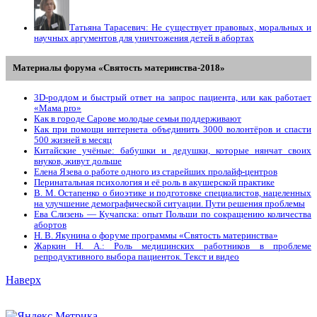
Татьяна Тарасевич: Не существует правовых, моральных и
научных аргументов для уничтожения детей в абортах
Материалы форума «Святость материнства-2018»
3D-роддом и быстрый ответ на запрос пациента, или как работает
«Мама prо»
Как в городе Сарове молодые семьи поддерживают
Как при помощи интернета объединить 3000 волонтёров и спасти
500 жизней в месяц
Китайские учёные: бабушки и дедушки, которые нянчат своих
внуков, живут дольше
Елена Язева о работе одного из старейших пролайф-центров
Перинатальная психология и её роль в акушерской практике
В. М. Остапенко о биоэтике и подготовке специалистов, нацеленных
на улучшение демографической ситуации. Пути решения проблемы
Ева Слизень — Кучапска: опыт Польши по сокращению количества
абортов
Н. В. Якунина о форуме программы «Святость материнства»
Жаркин Н. А.: Роль медицинских работников в проблеме
репродуктивного выбора пациенток. Tекст и видео
Наверх