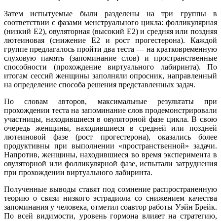
Затем испытуемые были разделены на три группы в
соответствии с фазами менструального цикла: фолликулярная
(низкий E2), овуляторная (высокий E2) и средняя или поздняя
лютеиновая (снижение E2 и рост прогестерона). Каждой
группе предлагалось пройти два теста — на кратковременную
слуховую память (запоминание слов) и пространственные
способности (прохождение виртуального лабиринта). По
итогам сессий женщины заполняли опросник, направленный
на определение способа решения представленных задач.
По словам авторов, максимальные результаты при
прохождении теста на запоминание слов продемонстрировали
участницы, находившиеся в овуляторной фазе цикла. В свою
очередь женщины, находившиеся в средней или поздней
лютеиновой фазе (рост прогестерона), оказались более
продуктивны при выполнении «пространственной» задачи.
Напротив, женщины, находившиеся во время эксперимента в
овуляторной или фолликулярной фазе, испытали затруднения
при прохождении виртуального лабиринта.
Полученные выводы ставят под сомнение распространенную
теорию о связи низкого эстрадиола со снижением качества
запоминания у человека, отметил соавтор работы Уэйн Брейк.
По всей видимости, уровень гормона влияет на стратегию,