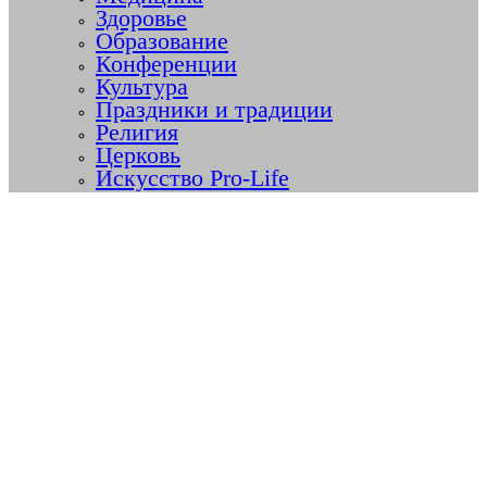
Здоровье
Образование
Конференции
Культура
Праздники и традиции
Религия
Церковь
Искусство Pro-Life