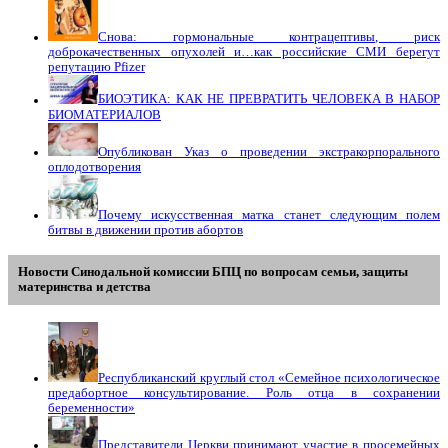
Снова: гормональные контрацептивы, риск
доброкачественных опухолей и…как российские СМИ берегут
репутацию Pfizer
БИОЭТИКА: КАК НЕ ПРЕВРАТИТЬ ЧЕЛОВЕКА В НАБОР
БИОМАТЕРИАЛОВ
Опубликован Указ о проведении экстракорпорального
оплодотворения
Почему искусственная матка станет следующим полем
битвы в движении против абортов
Новости Синодальной комиссии БПЦ по вопросам семьи, защиты
материнства и детства
Республиканский круглый стол «Семейное психологическое
предабортное консультирование. Роль отца в сохранении
беременности»
Представители Церкви принимают участие в просемейных