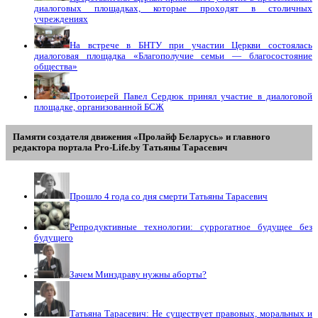
диалоговых площадках, которые проходят в столичных
учреждениях
На встрече в БНТУ при участии Церкви состоялась
диалоговая площадка «Благополучие семьи — благосостояние
общества»
Протоиерей Павел Сердюк принял участие в диалоговой
площадке, организованной БСЖ
Памяти создателя движения «Пролайф Беларусь» и главного
редактора портала Pro-Life.by Tатьяны Tарасевич
Прошло 4 года со дня смерти Татьяны Тарасевич
Репродуктивные технологии: суррогатное будущее без
будущего
Зачем Минздраву нужны аборты?
Татьяна Тарасевич: Не существует правовых, моральных и