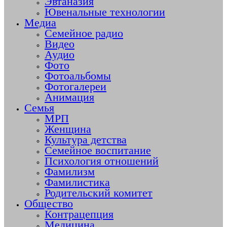
Эвтаназия
Ювенальные технологии
Медиа
Семейное радио
Видео
Аудио
Фото
Фотоальбомы
Фотогалереи
Анимация
Семья
МРП
Женщина
Культура детства
Семейное воспитание
Психология отношений
Фамилизм
Фамилистика
Родительский комитет
Общество
Контрацепция
Медицина