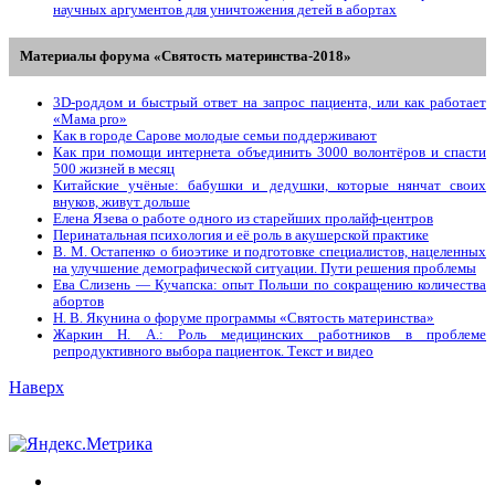
научных аргументов для уничтожения детей в абортах
Материалы форума «Святость материнства-2018»
3D-роддом и быстрый ответ на запрос пациента, или как работает
«Мама prо»
Как в городе Сарове молодые семьи поддерживают
Как при помощи интернета объединить 3000 волонтёров и спасти
500 жизней в месяц
Китайские учёные: бабушки и дедушки, которые нянчат своих
внуков, живут дольше
Елена Язева о работе одного из старейших пролайф-центров
Перинатальная психология и её роль в акушерской практике
В. М. Остапенко о биоэтике и подготовке специалистов, нацеленных
на улучшение демографической ситуации. Пути решения проблемы
Ева Слизень — Кучапска: опыт Польши по сокращению количества
абортов
Н. В. Якунина о форуме программы «Святость материнства»
Жаркин Н. А.: Роль медицинских работников в проблеме
репродуктивного выбора пациенток. Tекст и видео
Наверх