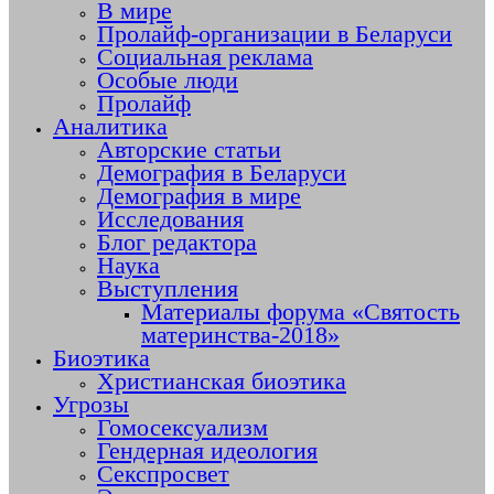
В мире
Пролайф-организации в Беларуси
Социальная реклама
Особые люди
Пролайф
Аналитика
Авторские статьи
Демография в Беларуси
Демография в мире
Исследования
Блог редактора
Наука
Выступления
Материалы форума «Святость
материнства-2018»
Биоэтика
Христианская биоэтика
Угрозы
Гомосексуализм
Гендерная идеология
Секспросвет