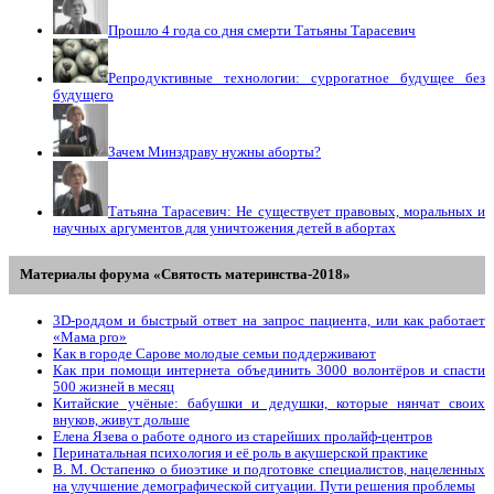
Прошло 4 года со дня смерти Татьяны Тарасевич
Репродуктивные технологии: суррогатное будущее без
будущего
Зачем Минздраву нужны аборты?
Татьяна Тарасевич: Не существует правовых, моральных и
научных аргументов для уничтожения детей в абортах
Материалы форума «Святость материнства-2018»
3D-роддом и быстрый ответ на запрос пациента, или как работает
«Мама prо»
Как в городе Сарове молодые семьи поддерживают
Как при помощи интернета объединить 3000 волонтёров и спасти
500 жизней в месяц
Китайские учёные: бабушки и дедушки, которые нянчат своих
внуков, живут дольше
Елена Язева о работе одного из старейших пролайф-центров
Перинатальная психология и её роль в акушерской практике
В. М. Остапенко о биоэтике и подготовке специалистов, нацеленных
на улучшение демографической ситуации. Пути решения проблемы