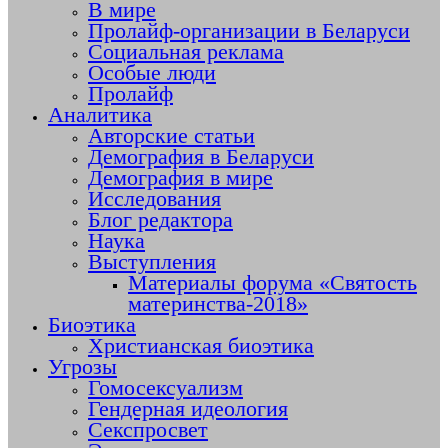
В мире
Пролайф-организации в Беларуси
Социальная реклама
Особые люди
Пролайф
Аналитика
Авторские статьи
Демография в Беларуси
Демография в мире
Исследования
Блог редактора
Наука
Выступления
Материалы форума «Святость
материнства-2018»
Биоэтика
Христианская биоэтика
Угрозы
Гомосексуализм
Гендерная идеология
Секспросвет