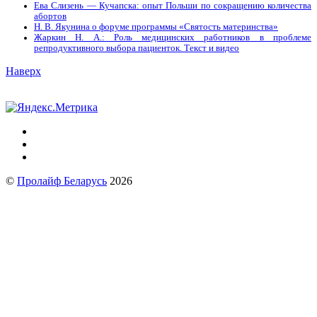
Ева Слизень — Кучапска: опыт Польши по сокращению количества
абортов
Н. В. Якунина о форуме программы «Святость материнства»
Жаркин Н. А.: Роль медицинских работников в проблеме
репродуктивного выбора пациенток. Tекст и видео
Наверх
©
Пролайф Беларусь
2026