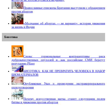
Православные епископы Британии выступили с обращением
против абортов
«Молчание об абортах — не вариант»: история движения
за жизнь в Индии
Биоэтика
Снова: гормональные контрацептивы, риск
доброкачественных опухолей и…как российские СМИ берегут
репутацию Pfizer
БИОЭТИКА: КАК НЕ ПРЕВРАТИТЬ ЧЕЛОВЕКА В НАБОР
БИОМАТЕРИАЛОВ
Опубликован Указ о проведении экстракорпорального
оплодотворения
Почему искусственная матка станет следующим полем
битвы в движении против абортов