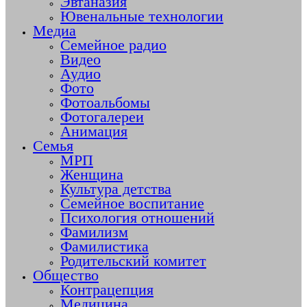
Эвтаназия
Ювенальные технологии
Медиа
Семейное радио
Видео
Аудио
Фото
Фотоальбомы
Фотогалереи
Анимация
Семья
МРП
Женщина
Культура детства
Семейное воспитание
Психология отношений
Фамилизм
Фамилистика
Родительский комитет
Общество
Контрацепция
Медицина