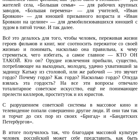
жителей села, «Большая семья» — для рабочих крупных
заводов, «Большая перемена» — для учителей, «Иван
Бровкин» — для юношей призывного возраста и «Иван
Бровкин на целине» — для демобилизовавшихся юношей с
зудом в пятой точке. И так далее.
Всё это делалось для того, чтобы человек, переживая жизни
героев фильмов и книг, мог соотносить пережитое со своей
жизнью и понимать, насколько она правильна, к чему
стремиться, чего избегать, а самое главное — КТО ОН
ТАКОЙ. Кто он? Орудие извлечения прибыли, существо,
потребляющее на выходных, молодец, удачно ухвативший за
задницу Катьку из столовой, или же рабочий — это звучит
гордо? Почему гордо? Как гордо? Насколько гордо? Откуда
взялась эта гордость? На все эти вопросы отвечало
тоталитарное советское искусство, ещё не понимающее
прелести киллеров, проституток и их юристов.
С разрушением советской системы в массовое кино и
телевидение попали совершенно другие люди. И они там так
и торчат до сих пор из своих «Бригад» и «Бандитских
Петербургов».
В итоге получилось так, что благодаря массовой культуре
человек российский может себе представить, как быть