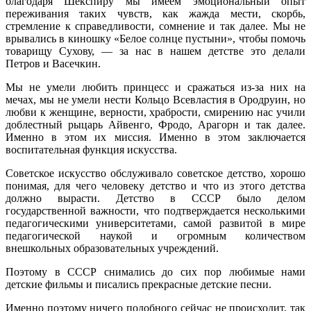
благодаря Шекспиру мы имеем эмоциональный опыт
переживания таких чувств, как жажда мести, скорбь,
стремление к справедливости, сомнение и так далее. Мы не
врывались в киношку «Белое солнце пустыни», чтобы помочь
товарищу Сухову, — за нас в нашем детстве это делали
Петров и Васечкин.
Мы не умели любить принцесс и сражаться из-за них на
мечах, мы не умели нести Кольцо Всевластия в Ородруин, но
любви к женщине, верности, храбрости, смирению нас учили
доблестный рыцарь Айвенго, Фродо, Арагорн и так далее.
Именно в этом их миссия. Именно в этом заключается
воспитательная функция искусства.
Советское искусство обслуживало советское детство, хорошо
понимая, для чего человеку детство и что из этого детства
должно вырасти. Детство в СССР было делом
государственной важности, что подтверждается несколькими
педагогическими университетами, самой развитой в мире
педагогической наукой и огромным количеством
внешкольных образовательных учреждений.
Поэтому в СССР снимались до сих пор любимые нами
детские фильмы и писались прекрасные детские песни.
Именно поэтому ничего подобного сейчас не происходит, так