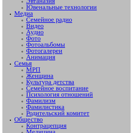
Эвтаназия
Ювенальные технологии
Медиа
Семейное радио
Видео
Аудио
Фото
Фотоальбомы
Фотогалереи
Анимация
Семья
МРП
Женщина
Культура детства
Семейное воспитание
Психология отношений
Фамилизм
Фамилистика
Родительский комитет
Общество
Контрацепция
Медицина