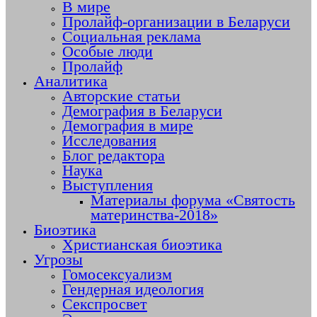
В мире
Пролайф-организации в Беларуси
Социальная реклама
Особые люди
Пролайф
Аналитика
Авторские статьи
Демография в Беларуси
Демография в мире
Исследования
Блог редактора
Наука
Выступления
Материалы форума «Святость
материнства-2018»
Биоэтика
Христианская биоэтика
Угрозы
Гомосексуализм
Гендерная идеология
Секспросвет