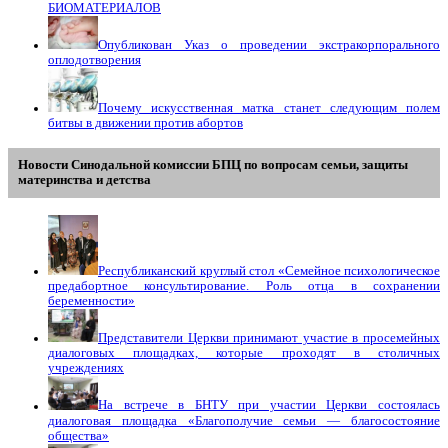
БИОМАТЕРИАЛОВ
Опубликован Указ о проведении экстракорпорального
оплодотворения
Почему искусственная матка станет следующим полем
битвы в движении против абортов
Новости Синодальной комиссии БПЦ по вопросам семьи, защиты
материнства и детства
Республиканский круглый стол «Семейное психологическое
предабортное консультирование. Роль отца в сохранении
беременности»
Представители Церкви принимают участие в просемейных
диалоговых площадках, которые проходят в столичных
учреждениях
На встрече в БНТУ при участии Церкви состоялась
диалоговая площадка «Благополучие семьи — благосостояние
общества»