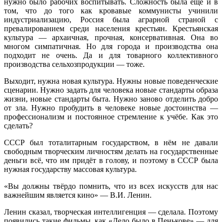
нужно было рабочих воспитывать. Сложность была ещё и в
том, что до того как кровавые коммунисты учинили
индустриализацию, Россия была аграрной страной с
превалированием среди населения крестьян. Крестьянская
культура — архаичная, прочная, консервативная. Она во
многом симпатичная. Но для города и производства она
подходит не очень. Да и для товарного коллективного
производства сельхозпродукции — тоже.
Выходит, нужна новая культура. Нужны новые поведенческие
сценарии. Нужно задать для человека новые стандарты образа
жизни, новые стандарты быта. Нужно заново отделить добро
от зла. Нужно пробудить в человеке новые достоинства —
профессионализм и постоянное стремление к учёбе. Как это
сделать?
СССР был тоталитарным государством, в нём не давали
свободным творческим личностям делать на государственные
деньги всё, что им придёт в голову, и поэтому в СССР была
нужная государству массовая культура.
«Вы должны твёрдо помнить, что из всех искусств для нас
важнейшим является кино» — В.И. Ленин.
Ленин сказал, творческая интеллигенция — сделала. Поэтому
появились такие фильмы, как «Дело было в Пенькове» — для