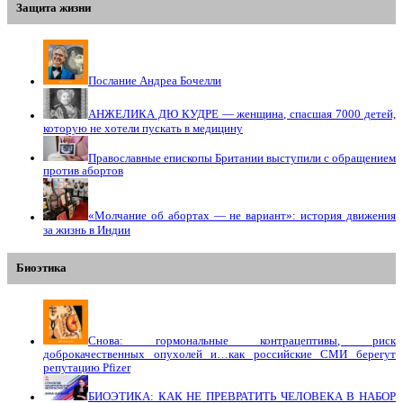
Защита жизни
Послание Андреа Бочелли
АНЖЕЛИКА ДЮ КУДРЕ — женщина, спасшая 7000 детей,
которую не хотели пускать в медицину
Православные епископы Британии выступили с обращением
против абортов
«Молчание об абортах — не вариант»: история движения
за жизнь в Индии
Биоэтика
Снова: гормональные контрацептивы, риск
доброкачественных опухолей и…как российские СМИ берегут
репутацию Pfizer
БИОЭТИКА: КАК НЕ ПРЕВРАТИТЬ ЧЕЛОВЕКА В НАБОР