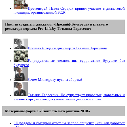
Протоиерей Павел Сердюк принял участие в диалоговой
площадке, организованной БСЖ
Памяти создателя движения «Пролайф Беларусь» и главного
редактора портала Pro-Life.by Tатьяны Tарасевич
Прошло 4 года со дня смерти Татьяны Тарасевич
Репродуктивные технологии: суррогатное будущее без
будущего
Зачем Минздраву нужны аборты?
Татьяна Тарасевич: Не существует правовых, моральных и
научных аргументов для уничтожения детей в абортах
Материалы форума «Святость материнства-2018»
3D-роддом и быстрый ответ на запрос пациента, или как работает