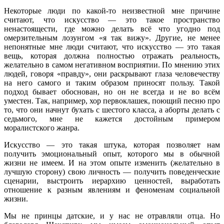
Некоторые люди по какой-то неизвестной мне причине
считают, что искусство — это такое пространство
ненастоящести, где можно делать всё что угодно под
омерзительным лозунгом «я так вижу». Другие, не менее
непонятные мне люди считают, что искусство — это такая
вещь, которая должна полностью отражать реальность,
желательно в самом негативном восприятии. По мнению этих
людей, говоря «правду», они раскрывают глаза человечеству
на него самого и таким образом приносят пользу. Такой
подход бывает обоснован, но он не всегда и не во всём
уместен. Так, например, хор первоклашек, поющий песню про
то, что они начнут бухать с шестого класса, а аборты делать с
седьмого, мне не кажется достойным примером
моралистского жанра.
Искусство — это такая штука, которая позволяет нам
получить эмоциональный опыт, которого мы в обычной
жизни не имеем. И на этом опыте изменить (желательно в
лучшую сторону) свою личность — получить поведенческие
сценарии, выстроить иерархию ценностей, выработать
отношение к разным явлениям и феноменам социальной
жизни.
Мы не принцы датские, и у нас не отравляли отца. Но