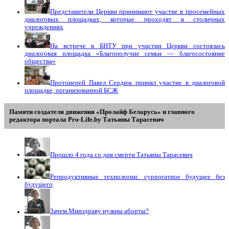
Представители Церкви принимают участие в просемейных
диалоговых площадках, которые проходят в столичных
учреждениях
На встрече в БНТУ при участии Церкви состоялась
диалоговая площадка «Благополучие семьи — благосостояние
общества»
Протоиерей Павел Сердюк принял участие в диалоговой
площадке, организованной БСЖ
Памяти создателя движения «Пролайф Беларусь» и главного
редактора портала Pro-Life.by Tатьяны Tарасевич
Прошло 4 года со дня смерти Татьяны Тарасевич
Репродуктивные технологии: суррогатное будущее без
будущего
Зачем Минздраву нужны аборты?