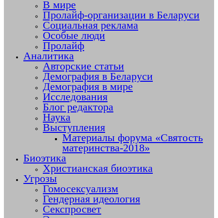
В мире
Пролайф-организации в Беларуси
Социальная реклама
Особые люди
Пролайф
Аналитика
Авторские статьи
Демография в Беларуси
Демография в мире
Исследования
Блог редактора
Наука
Выступления
Материалы форума «Святость
материнства-2018»
Биоэтика
Христианская биоэтика
Угрозы
Гомосексуализм
Гендерная идеология
Секспросвет