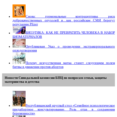
Снова: гормональные контрацептивы, риск
доброкачественных опухолей и…как российские СМИ берегут
репутацию Pfizer
БИОЭТИКА: КАК НЕ ПРЕВРАТИТЬ ЧЕЛОВЕКА В НАБОР
БИОМАТЕРИАЛОВ
Опубликован Указ о проведении экстракорпорального
оплодотворения
Почему искусственная матка станет следующим полем
битвы в движении против абортов
Новости Синодальной комиссии БПЦ по вопросам семьи, защиты
материнства и детства
Республиканский круглый стол «Семейное психологическое
предабортное консультирование. Роль отца в сохранении
беременности»