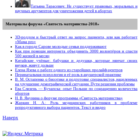
Татьяна Тарасевич: Не существует правовых, моральных и
научных аргументов для уничтожения детей в абортах
Материалы форума «Святость материнства-2018»
3D-роддом и быстрый ответ на запрос пациента, или как работает
«Мама prо»
Как в городе Сарове молодые семьи поддерживают
Как при помощи интернета объединить 3000 волонтёров и спасти
500 жизней в месяц
Китайские учёные: бабушки и дедушки, которые нянчат своих
внуков, живут дольше
Елена Язева о работе одного из старейших пролайф-центров
Перинатальная психология и её роль в акушерской практике
В. М. Остапенко о биоэтике и подготовке специалистов, нацеленных
на улучшение демографической ситуации. Пути решения проблемы
Ева Слизень — Кучапска: опыт Польши по сокращению количества
абортов
Н. В. Якунина о форуме программы «Святость материнства»
Жаркин Н. А.: Роль медицинских работников в проблеме
репродуктивного выбора пациенток. Tекст и видео
Наверх