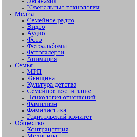
Эвтаназия
Ювенальные технологии
Медиа
Семейное радио
Видео
Аудио
Фото
Фотоальбомы
Фотогалереи
Анимация
Семья
МРП
Женщина
Культура детства
Семейное воспитание
Психология отношений
Фамилизм
Фамилистика
Родительский комитет
Общество
Контрацепция
Медицина