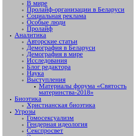
В мире
Пролайф-организации в Беларуси
Социальная реклама
Особые люди
Пролайф
Аналитика
Авторские статьи
Демография в Беларуси
Демография в мире
Исследования
Блог редактора
Наука
Выступления
Материалы форума «Святость
материнства-2018»
Биоэтика
Христианская биоэтика
Угрозы
Гомосексуализм
Гендерная идеология
Секспросвет