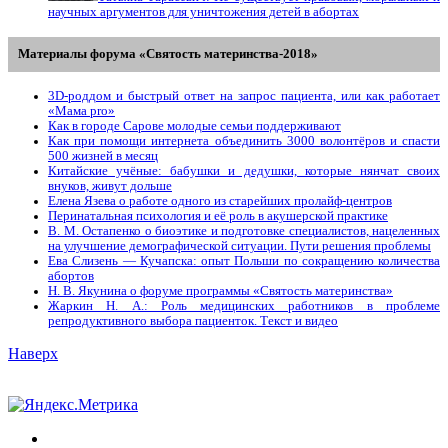
научных аргументов для уничтожения детей в абортах
Материалы форума «Святость материнства-2018»
3D-роддом и быстрый ответ на запрос пациента, или как работает
«Мама prо»
Как в городе Сарове молодые семьи поддерживают
Как при помощи интернета объединить 3000 волонтёров и спасти
500 жизней в месяц
Китайские учёные: бабушки и дедушки, которые нянчат своих
внуков, живут дольше
Елена Язева о работе одного из старейших пролайф-центров
Перинатальная психология и её роль в акушерской практике
В. М. Остапенко о биоэтике и подготовке специалистов, нацеленных
на улучшение демографической ситуации. Пути решения проблемы
Ева Слизень — Кучапска: опыт Польши по сокращению количества
абортов
Н. В. Якунина о форуме программы «Святость материнства»
Жаркин Н. А.: Роль медицинских работников в проблеме
репродуктивного выбора пациенток. Tекст и видео
Наверх