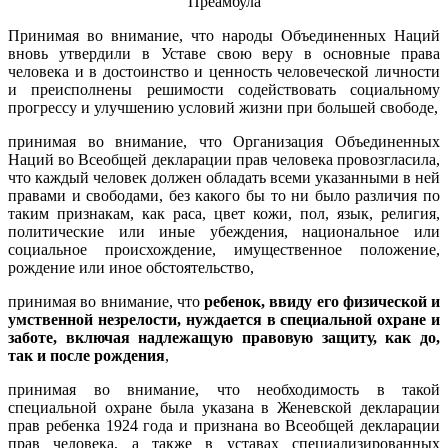
Преамбула
Принимая во внимание, что народы Объединенных Наций
вновь утвердили в Уставе свою веру в основные права
человека и в достоинство и ценность человеческой личности
и преисполнены решимости содействовать социальному
прогрессу и улучшению условий жизни при большей свободе,
принимая во внимание, что Организация Объединенных
Наций во Всеобщей декларации прав человека провозгласила,
что каждый человек должен обладать всеми указанными в ней
правами и свободами, без какого бы то ни было различия по
таким признакам, как раса, цвет кожи, пол, язык, религия,
политические или иные убеждения, национальное или
социальное происхождение, имущественное положение,
рождение или иное обстоятельство,
принимая во внимание, что
ребенок, ввиду его физической и
умственной незрелости, нуждается в специальной охране и
заботе, включая надлежащую правовую защиту, как до,
так и после рождения
,
принимая во внимание, что необходимость в такой
специальной охране была указана в Женевской декларации
прав ребенка 1924 года и признана во Всеобщей декларации
прав человека, а также в уставах специализированных