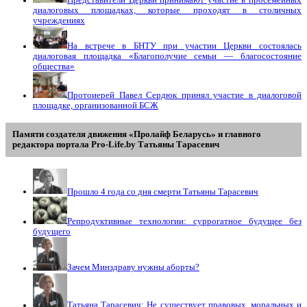
Представители Церкви принимают участие в просемейных
диалоговых площадках, которые проходят в столичных
учреждениях
На встрече в БНТУ при участии Церкви состоялась
диалоговая площадка «Благополучие семьи — благосостояние
общества»
Протоиерей Павел Сердюк принял участие в диалоговой
площадке, организованной БСЖ
Памяти создателя движения «Пролайф Беларусь» и главного
редактора портала Pro-Life.by Tатьяны Tарасевич
Прошло 4 года со дня смерти Татьяны Тарасевич
Репродуктивные технологии: суррогатное будущее без
будущего
Зачем Минздраву нужны аборты?
Татьяна Тарасевич: Не существует правовых, моральных и