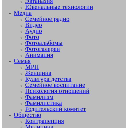
Эвтаназия
Ювенальные технологии
Медиа
Семейное радио
Видео
Аудио
Фото
Фотоальбомы
Фотогалереи
Анимация
Семья
МРП
Женщина
Культура детства
Семейное воспитание
Психология отношений
Фамилизм
Фамилистика
Родительский комитет
Общество
Контрацепция
Медицина