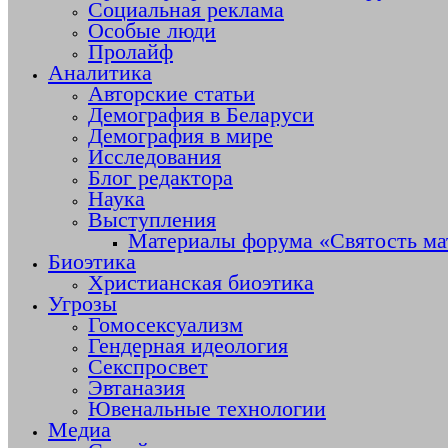
Социальная реклама
Особые люди
Пролайф
Аналитика
Авторские статьи
Демография в Беларуси
Демография в мире
Исследования
Блог редактора
Наука
Выступления
Материалы форума «Святость ма
Биоэтика
Христианская биоэтика
Угрозы
Гомосексуализм
Гендерная идеология
Секспросвет
Эвтаназия
Ювенальные технологии
Медиа