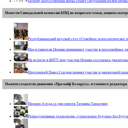
Почему искусственная матка станет следующим полем битвы
Новости Синодальной комиссии БПЦ по вопросам семьи, защиты матери
Республиканский круглый стол «Семейное психологическое п
Представители Церкви принимают участие в просемейных д
На встрече в БНТУ при участии Церкви состоялась диалогов
Протоиерей Павел Сердюк принял участие в диалоговой пло
Памяти создателя движения «Пролайф Беларусь» и главного редактора 
Прошло 4 года со дня смерти Татьяны Тарасевич
Репродуктивные технологии: суррогатное будущее без буду