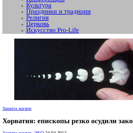
Культура
Праздники и традиции
Религия
Церковь
Искусство Pro-Life
Защита жизни
Хорватия: епископы резко осудили зак
Защита жизни
,
ЭКО
24.04.2013