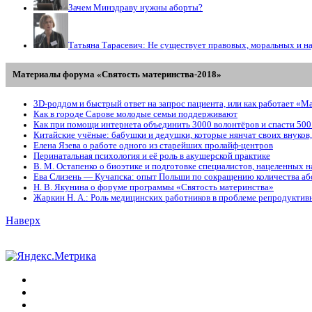
Зачем Минздраву нужны аборты?
Татьяна Тарасевич: Не существует правовых, моральных и н
Материалы форума «Святость материнства-2018»
3D-роддом и быстрый ответ на запрос пациента, или как работает «М
Как в городе Сарове молодые семьи поддерживают
Как при помощи интернета объединить 3000 волонтёров и спасти 500
Китайские учёные: бабушки и дедушки, которые нянчат своих внуков
Елена Язева о работе одного из старейших пролайф-центров
Перинатальная психология и её роль в акушерской практике
В. М. Остапенко о биоэтике и подготовке специалистов, нацеленных
Ева Слизень — Кучапска: опыт Польши по сокращению количества аб
Н. В. Якунина о форуме программы «Святость материнства»
Жаркин Н. А.: Роль медицинских работников в проблеме репродуктивн
Наверх