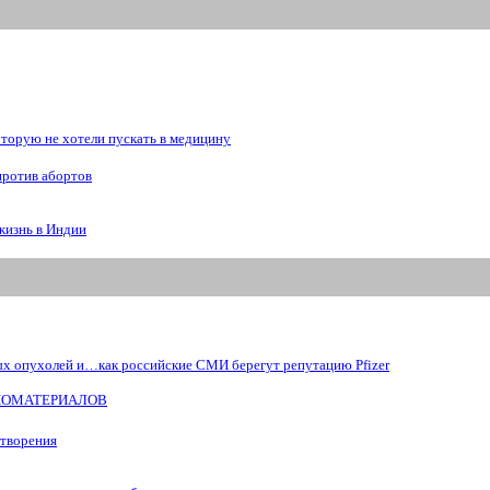
рую не хотели пускать в медицину
против абортов
жизнь в Индии
ых опухолей и…как российские СМИ берегут репутацию Pfizer
БИОМАТЕРИАЛОВ
отворения