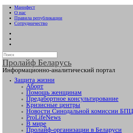
Манифест
О нас
Правила републикации
Сотрудничество
Пролайф Беларусь
Информационно-аналитический портал
Защита жизни
Аборт
Помощь женщинам
Предабортное консультирование
Кризисные центры
Новости Синодальной комиссии БПЦ 
ProLifeNews
В мире
Пролайф-организации в Беларуси