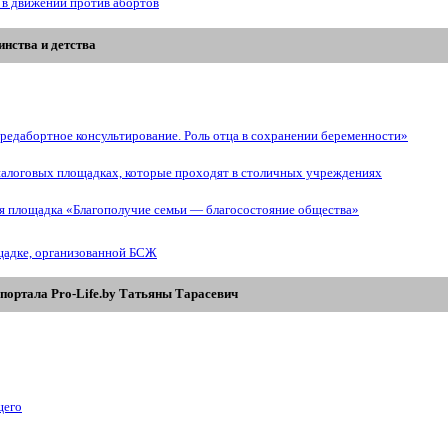
 в движении против абортов
нства и детства
редабортное консультирование. Роль отца в сохранении беременности»
иалоговых площадках, которые проходят в столичных учреждениях
ая площадка «Благополучие семьи — благосостояние общества»
щадке, организованной БСЖ
портала Pro-Life.by Tатьяны Tарасевич
щего