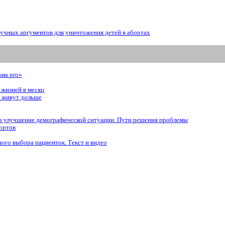
аучных аргументов для уничтожения детей в абортах
ама prо»
 жизней в месяц
, живут дольше
 на улучшение демографической ситуации. Пути решения проблемы
ортов
ого выбора пациенток. Tекст и видео