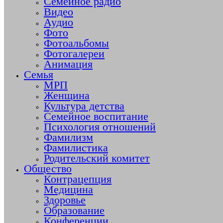
Семейное радио
Видео
Аудио
Фото
Фотоальбомы
Фотогалереи
Анимация
Семья
МРП
Женщина
Культура детства
Семейное воспитание
Психология отношений
Фамилизм
Фамилистика
Родительский комитет
Общество
Контрацепция
Медицина
Здоровье
Образование
Конференции