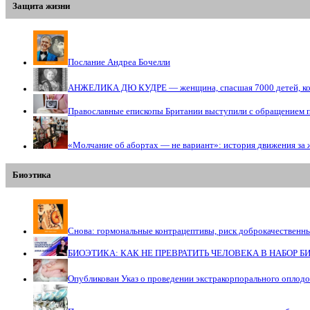
Защита жизни
Послание Андреа Бочелли
АНЖЕЛИКА ДЮ КУДРЕ — женщина, спасшая 7000 детей, кото
Православные епископы Британии выступили с обращением 
«Молчание об абортах — не вариант»: история движения за 
Биоэтика
Снова: гормональные контрацептивы, риск доброкачественн
БИОЭТИКА: КАК НЕ ПРЕВРАТИТЬ ЧЕЛОВЕКА В НАБОР 
Опубликован Указ о проведении экстракорпорального оплод