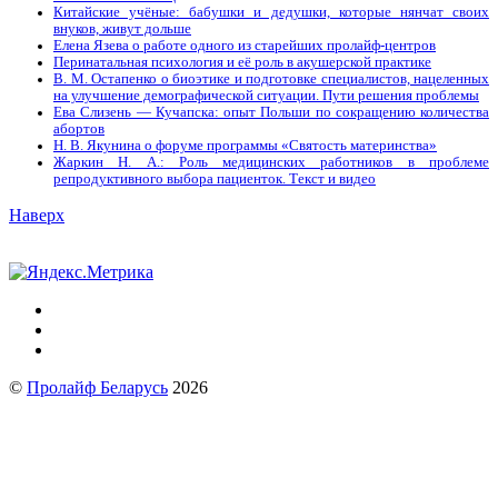
Китайские учёные: бабушки и дедушки, которые нянчат своих
внуков, живут дольше
Елена Язева о работе одного из старейших пролайф-центров
Перинатальная психология и её роль в акушерской практике
В. М. Остапенко о биоэтике и подготовке специалистов, нацеленных
на улучшение демографической ситуации. Пути решения проблемы
Ева Слизень — Кучапска: опыт Польши по сокращению количества
абортов
Н. В. Якунина о форуме программы «Святость материнства»
Жаркин Н. А.: Роль медицинских работников в проблеме
репродуктивного выбора пациенток. Tекст и видео
Наверх
©
Пролайф Беларусь
2026