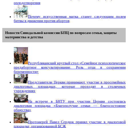
оплодотворения
Почему искусственная матка станет следующим полем
битвы в движении против абортов
Новости Синодальной комиссии БПЦ по вопросам семьи, защиты
материнства и детства
Республиканский круглый стол «Семейное психологическое
предабортное консультирование. Роль отца в сохранении
беременности»
Представители Церкви принимают участие в просемейных
диалоговых площадках, которые проходят в столичных
учреждениях
На встрече в БНТУ при участии Церкви состоялась
диалоговая площадка «Благополучие семьи — благосостояние
общества»
Протоиерей Павел Сердюк принял участие в диалоговой
площадке, организованной БСЖ