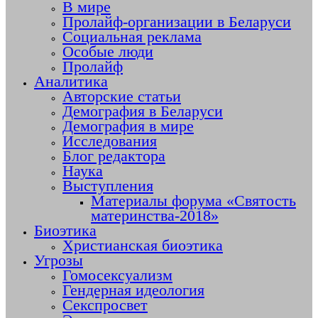
В мире
Пролайф-организации в Беларуси
Социальная реклама
Особые люди
Пролайф
Аналитика
Авторские статьи
Демография в Беларуси
Демография в мире
Исследования
Блог редактора
Наука
Выступления
Материалы форума «Святость
материнства-2018»
Биоэтика
Христианская биоэтика
Угрозы
Гомосексуализм
Гендерная идеология
Секспросвет