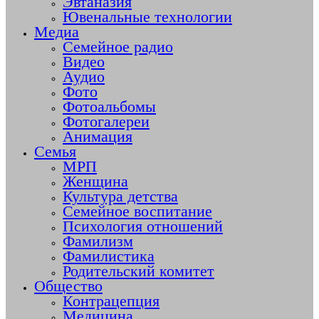
Эвтаназия
Ювенальные технологии
Медиа
Семейное радио
Видео
Аудио
Фото
Фотоальбомы
Фотогалереи
Анимация
Семья
МРП
Женщина
Культура детства
Семейное воспитание
Психология отношений
Фамилизм
Фамилистика
Родительский комитет
Общество
Контрацепция
Медицина