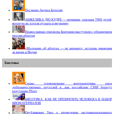
Послание Андреа Бочелли
АНЖЕЛИКА ДЮ КУДРЕ — женщина, спасшая 7000 детей,
которую не хотели пускать в медицину
Православные епископы Британии выступили с обращением
против абортов
«Молчание об абортах — не вариант»: история движения
за жизнь в Индии
Биоэтика
Снова: гормональные контрацептивы, риск
доброкачественных опухолей и…как российские СМИ берегут
репутацию Pfizer
БИОЭТИКА: КАК НЕ ПРЕВРАТИТЬ ЧЕЛОВЕКА В НАБОР
БИОМАТЕРИАЛОВ
Опубликован Указ о проведении экстракорпорального