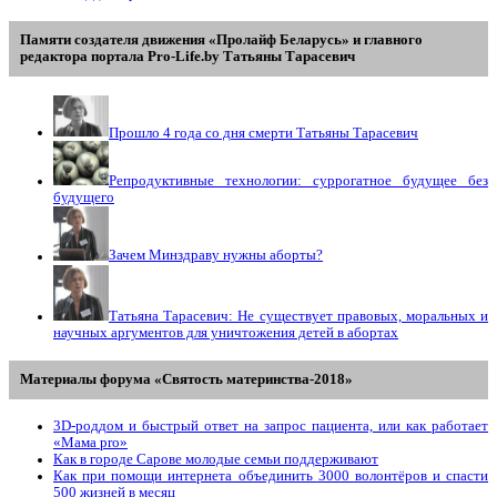
Памяти создателя движения «Пролайф Беларусь» и главного
редактора портала Pro-Life.by Tатьяны Tарасевич
Прошло 4 года со дня смерти Татьяны Тарасевич
Репродуктивные технологии: суррогатное будущее без
будущего
Зачем Минздраву нужны аборты?
Татьяна Тарасевич: Не существует правовых, моральных и
научных аргументов для уничтожения детей в абортах
Материалы форума «Святость материнства-2018»
3D-роддом и быстрый ответ на запрос пациента, или как работает
«Мама prо»
Как в городе Сарове молодые семьи поддерживают
Как при помощи интернета объединить 3000 волонтёров и спасти
500 жизней в месяц