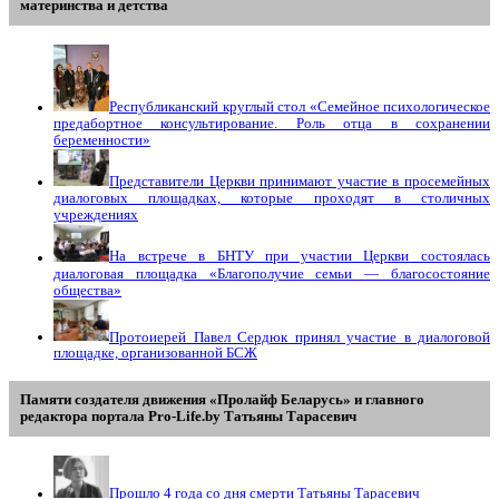
материнства и детства
Республиканский круглый стол «Семейное психологическое
предабортное консультирование. Роль отца в сохранении
беременности»
Представители Церкви принимают участие в просемейных
диалоговых площадках, которые проходят в столичных
учреждениях
На встрече в БНТУ при участии Церкви состоялась
диалоговая площадка «Благополучие семьи — благосостояние
общества»
Протоиерей Павел Сердюк принял участие в диалоговой
площадке, организованной БСЖ
Памяти создателя движения «Пролайф Беларусь» и главного
редактора портала Pro-Life.by Tатьяны Tарасевич
Прошло 4 года со дня смерти Татьяны Тарасевич