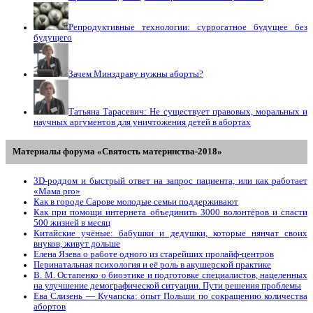
Репродуктивные технологии: суррогатное будущее без
будущего
Зачем Минздраву нужны аборты?
Татьяна Тарасевич: Не существует правовых, моральных и
научных аргументов для уничтожения детей в абортах
Материалы форума «Святость материнства-2018»
3D-роддом и быстрый ответ на запрос пациента, или как работает
«Мама prо»
Как в городе Сарове молодые семьи поддерживают
Как при помощи интернета объединить 3000 волонтёров и спасти
500 жизней в месяц
Китайские учёные: бабушки и дедушки, которые нянчат своих
внуков, живут дольше
Елена Язева о работе одного из старейших пролайф-центров
Перинатальная психология и её роль в акушерской практике
В. М. Остапенко о биоэтике и подготовке специалистов, нацеленных
на улучшение демографической ситуации. Пути решения проблемы
Ева Слизень — Кучапска: опыт Польши по сокращению количества
абортов