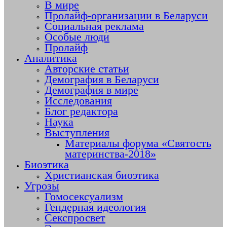
В мире
Пролайф-организации в Беларуси
Социальная реклама
Особые люди
Пролайф
Аналитика
Авторские статьи
Демография в Беларуси
Демография в мире
Исследования
Блог редактора
Наука
Выступления
Материалы форума «Святость
материнства-2018»
Биоэтика
Христианская биоэтика
Угрозы
Гомосексуализм
Гендерная идеология
Секспросвет