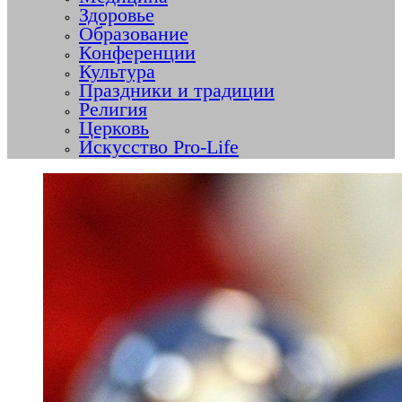
Здоровье
Образование
Конференции
Культура
Праздники и традиции
Религия
Церковь
Искусство Pro-Life