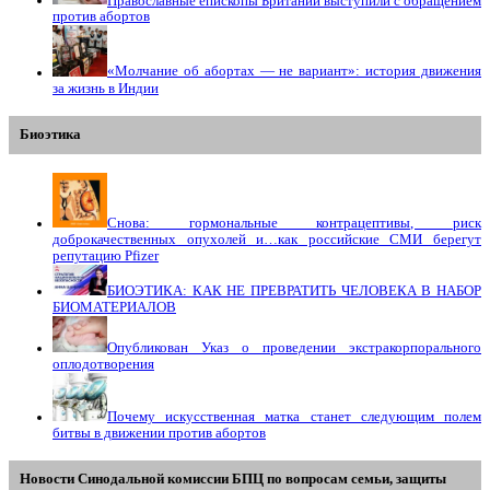
Православные епископы Британии выступили с обращением
против абортов
«Молчание об абортах — не вариант»: история движения
за жизнь в Индии
Биоэтика
Снова: гормональные контрацептивы, риск
доброкачественных опухолей и…как российские СМИ берегут
репутацию Pfizer
БИОЭТИКА: КАК НЕ ПРЕВРАТИТЬ ЧЕЛОВЕКА В НАБОР
БИОМАТЕРИАЛОВ
Опубликован Указ о проведении экстракорпорального
оплодотворения
Почему искусственная матка станет следующим полем
битвы в движении против абортов
Новости Синодальной комиссии БПЦ по вопросам семьи, защиты