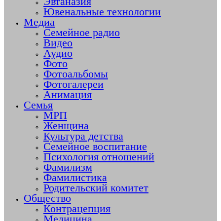
Эвтаназия
Ювенальные технологии
Медиа
Семейное радио
Видео
Аудио
Фото
Фотоальбомы
Фотогалереи
Анимация
Семья
МРП
Женщина
Культура детства
Семейное воспитание
Психология отношений
Фамилизм
Фамилистика
Родительский комитет
Общество
Контрацепция
Медицина