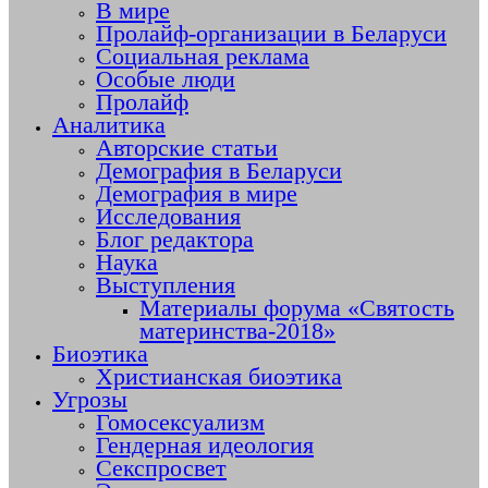
В мире
Пролайф-организации в Беларуси
Социальная реклама
Особые люди
Пролайф
Аналитика
Авторские статьи
Демография в Беларуси
Демография в мире
Исследования
Блог редактора
Наука
Выступления
Материалы форума «Святость
материнства-2018»
Биоэтика
Христианская биоэтика
Угрозы
Гомосексуализм
Гендерная идеология
Секспросвет