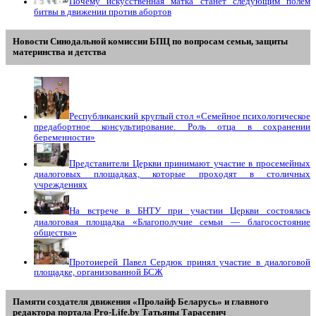
Почему искусственная матка станет следующим полем
битвы в движении против абортов
Новости Синодальной комиссии БПЦ по вопросам семьи, защиты
материнства и детства
Республиканский круглый стол «Семейное психологическое
предабортное консультирование. Роль отца в сохранении
беременности»
Представители Церкви принимают участие в просемейных
диалоговых площадках, которые проходят в столичных
учреждениях
На встрече в БНТУ при участии Церкви состоялась
диалоговая площадка «Благополучие семьи — благосостояние
общества»
Протоиерей Павел Сердюк принял участие в диалоговой
площадке, организованной БСЖ
Памяти создателя движения «Пролайф Беларусь» и главного
редактора портала Pro-Life.by Tатьяны Tарасевич