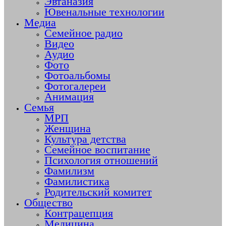
Эвтаназия
Ювенальные технологии
Медиа
Семейное радио
Видео
Аудио
Фото
Фотоальбомы
Фотогалереи
Анимация
Семья
МРП
Женщина
Культура детства
Семейное воспитание
Психология отношений
Фамилизм
Фамилистика
Родительский комитет
Общество
Контрацепция
Медицина