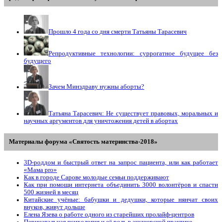
Прошло 4 года со дня смерти Татьяны Тарасевич
Репродуктивные технологии: суррогатное будущее без
будущего
Зачем Минздраву нужны аборты?
Татьяна Тарасевич: Не существует правовых, моральных и
научных аргументов для уничтожения детей в абортах
Материалы форума «Святость материнства-2018»
3D-роддом и быстрый ответ на запрос пациента, или как работает
«Мама prо»
Как в городе Сарове молодые семьи поддерживают
Как при помощи интернета объединить 3000 волонтёров и спасти
500 жизней в месяц
Китайские учёные: бабушки и дедушки, которые нянчат своих
внуков, живут дольше
Елена Язева о работе одного из старейших пролайф-центров