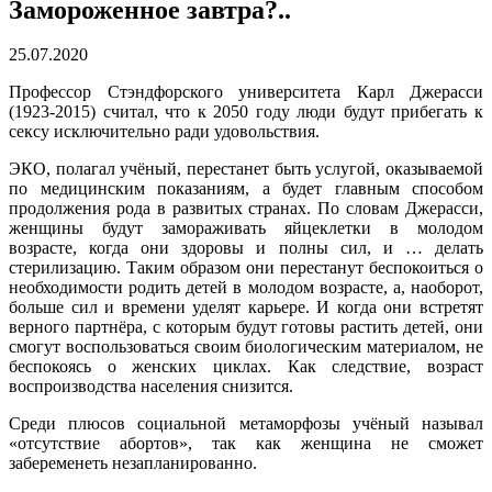
Замороженное завтра?..
25.07.2020
Профессор Стэндфорского университета Карл Джерасси
(1923-2015) считал, что к 2050 году люди будут прибегать к
сексу исключительно ради удовольствия.
ЭКО, полагал учёный, перестанет быть услугой, оказываемой
по медицинским показаниям, а будет главным способом
продолжения рода в развитых странах. По словам Джерасси,
женщины будут замораживать яйцеклетки в молодом
возрасте, когда они здоровы и полны сил, и … делать
стерилизацию. Таким образом они перестанут беспокоиться о
необходимости родить детей в молодом возрасте, а, наоборот,
больше сил и времени уделят карьере. И когда они встретят
верного партнёра, с которым будут готовы растить детей, они
смогут воспользоваться своим биологическим материалом, не
беспокоясь о женских циклах. Как следствие, возраст
воспроизводства населения снизится.
Среди плюсов социальной метаморфозы учёный называл
«отсутствие абортов», так как женщина не сможет
забеременеть незапланированно.