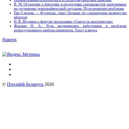
Перинатальная психология и её роль в акушерской практике
В. М. Остапенко о биоэтике и подготовке специалистов, нацеленных
на улучшение демографической ситуации. Пути решения проблемы
Ева Слизень — Кучапска: опыт Польши по сокращению количества
абортов
Н. В. Якунина о форуме программы «Святость материнства»
Жаркин Н. А.: Роль медицинских работников в проблеме
репродуктивного выбора пациенток. Tекст и видео
Наверх
©
Пролайф Беларусь
2026