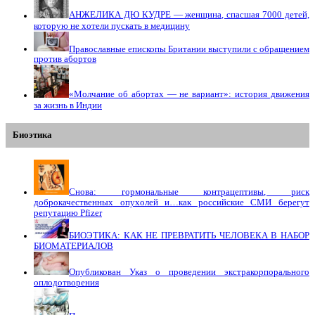
АНЖЕЛИКА ДЮ КУДРЕ — женщина, спасшая 7000 детей,
которую не хотели пускать в медицину
Православные епископы Британии выступили с обращением
против абортов
«Молчание об абортах — не вариант»: история движения
за жизнь в Индии
Биоэтика
Снова: гормональные контрацептивы, риск
доброкачественных опухолей и…как российские СМИ берегут
репутацию Pfizer
БИОЭТИКА: КАК НЕ ПРЕВРАТИТЬ ЧЕЛОВЕКА В НАБОР
БИОМАТЕРИАЛОВ
Опубликован Указ о проведении экстракорпорального
оплодотворения