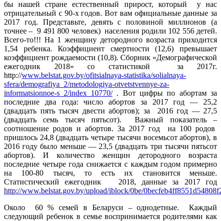
бы нашей стране естественный прирост, который у нас
отрицательный с 90-х годов. Вот вам официальные данные за
2017 год. Представьте, девять с половиной миллионов (а
точнее – 9 491 800 человек) населения родили 102 556 детей.
Всего-то!!! На 1 женщину детородного возраста приходится
1,54 ребенка. Коэффициент смертности (12,6) превышает
коэффициент рождаемости (10,8). Сборник «Демографической
ежегодник 2018» со статистикой за 2017г.
http://
www.belstat.gov.by/ofitsialnaya-statistika/solialnaya-
sfera/demografiya_2/metodologiya-otvetstvennye-za-
informatsionnoe-s_2/index_10770/
. Вот цифры по абортам за
последние два года: число абортов за 2017 год — 25,2
(двадцать пять тысяч двести абортов); за 2016 год — 27,5
(двадцать семь тысяч пятьсот). Важный показатель –
соотношение родов и абортов. За 2017 год на 100 родов
пришлось 24,8 (двадцать четыре тысячи восемьсот абортов), в
2016 году было меньше — 23,5 (двадцать три тысячи пятьсот
абортов). И количество женщин детородного возраста
последние четыре года снижается с каждым годом примерно
на 100-80 тысяч, то есть их становится меньше.
Статистический ежегодник 2018, данные за 2017 год
http://www.belstat.gov.by/upload/iblock/0be/0becfeb4ff8551d54808
Около 60 % семей в Беларуси – однодетные. Каждый
следующий ребенок в семье воспринимается родителями как