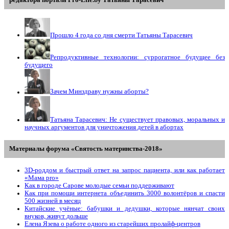
Прошло 4 года со дня смерти Татьяны Тарасевич
Репродуктивные технологии: суррогатное будущее без
будущего
Зачем Минздраву нужны аборты?
Татьяна Тарасевич: Не существует правовых, моральных и
научных аргументов для уничтожения детей в абортах
Материалы форума «Святость материнства-2018»
3D-роддом и быстрый ответ на запрос пациента, или как работает
«Мама prо»
Как в городе Сарове молодые семьи поддерживают
Как при помощи интернета объединить 3000 волонтёров и спасти
500 жизней в месяц
Китайские учёные: бабушки и дедушки, которые нянчат своих
внуков, живут дольше
Елена Язева о работе одного из старейших пролайф-центров