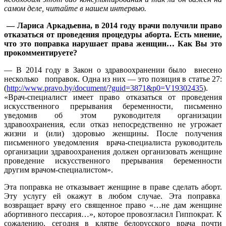
самом деле, читайте в нашем интервью.
— Лариса Аркадьевна, в 2014 году врачи получили право
отказаться от проведения процедуры аборта. Есть мнение,
что это поправка нарушает права женщин… Как Вы это
прокомментируете?
— В 2014 году в Закон о здравоохранении было внесено
несколько поправок. Одна из них — это позиция в статье 27:
(
http://www.pravo.by/document/?guid=3871&p0=V19302435
).
«Врач-специалист имеет право отказаться от проведения
искусственного прерывания беременности, письменно
уведомив об этом руководителя организации
здравоохранения, если отказ непосредственно не угрожает
жизни и (или) здоровью женщины. После получения
письменного уведомления врача-специалиста руководитель
организации здравоохранения должен организовать женщине
проведение искусственного прерывания беременности
другим врачом-специалистом».
Эта поправка не отказывает женщине в праве сделать аборт.
Эту услугу ей окажут в любом случае. Эта поправка
возвращает врачу его священное право «…не дам женщине
абортивного пессария…», которое провозгласил Гиппократ. К
сожалению, сегодня в клятве белорусского врача почти