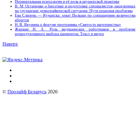
Перинатальная психология и её роль в акушерской практике
В. М. Остапенко о биоэтике и подготовке специалистов, нацеленных
на улучшение демографической ситуации. Пути решения проблемы
Ева Слизень — Кучапска: опыт Польши по сокращению количества
абортов
Н. В. Якунина о форуме программы «Святость материнства»
Жаркин Н. А.: Роль медицинских работников в проблеме
репродуктивного выбора пациенток. Tекст и видео
Наверх
©
Пролайф Беларусь
2026