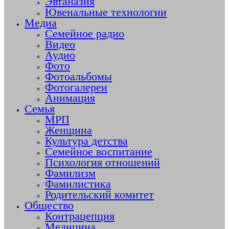
Эвтаназия
Ювенальные технологии
Медиа
Семейное радио
Видео
Аудио
Фото
Фотоальбомы
Фотогалереи
Анимация
Семья
МРП
Женщина
Культура детства
Семейное воспитание
Психология отношений
Фамилизм
Фамилистика
Родительский комитет
Общество
Контрацепция
Медицина