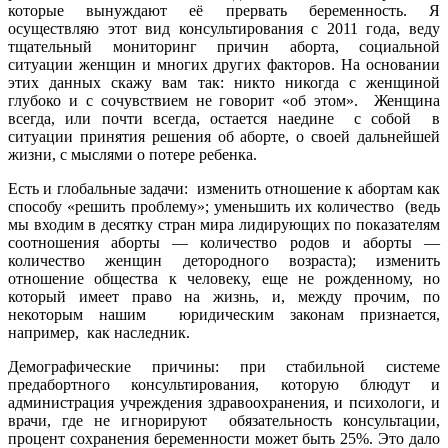
которые вынуждают её прервать беременность. Я
осуществляю этот вид консультирования с 2011 года, веду
тщательный мониторинг причин аборта, социальной
ситуации женщин и многих других факторов. На основании
этих данных скажу вам так: никто никогда с женщиной
глубоко и с сочувствием не говорит «об этом». Женщина
всегда, или почти всегда, остается наедине с собой в
ситуации принятия решения об аборте, о своей дальнейшей
жизни, с мыслями о потере ребенка.
Есть и глобальные задачи: изменить отношение к абортам как
способу «решить проблему»; уменьшить их количество (ведь
мы входим в десятку стран мира лидирующих по показателям
соотношения аборты — количество родов и аборты —
количество женщин детородного возраста); изменить
отношение общества к человеку, еще не рожденному, но
который имеет право на жизнь, и, между прочим, по
некоторым нашим юридическим законам признается,
например, как наследник.
Демографические причины: при стабильной системе
предабортного консультирования, которую блюдут и
администрация учреждения здравоохранения, и психологи, и
врачи, где не игнорируют обязательность консультации,
процент сохранения беременности может быть 25%. Это дало