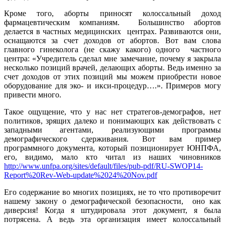
Кроме того, аборты приносят колоссальный доход
фармацевтическим компаниям. Большинство абортов
делается в частных медицинских центрах. Развиваются они,
оснащаются за счет доходов от абортов. Вот вам слова
главного гинеколога (не скажу какого) одного частного
центра: «Учредитель сделал мне замечание, почему я закрыла
несколько позиций врачей, делающих аборты. Ведь именно за
счет доходов от этих позиций мы можем приобрести новое
оборудование для эко- и икси-процедур….». Примеров могу
привести много.
Такое ощущение, что у нас нет стратегов-демографов, нет
политиков, зрящих далеко и понимающих как действовать с
западными агентами, реализующими программы
демографического сдерживания. Вот вам пример
программного документа, который позиционирует ЮНПФА,
его, видимо, мало кто читал из наших чиновников
http://www.unfpa.org/sites/default/files/pub-pdf/RU-SWOP14-
Report%20Rev-Web-update%2024%20Nov.pdf
Его содержание во многих позициях, не то что противоречит
нашему закону о демографической безопасности, оно как
диверсия! Когда я штудировала этот документ, я была
потрясена. А ведь эта организация имеет колоссальный