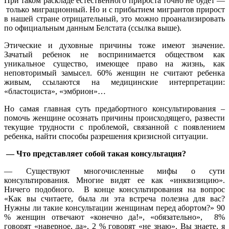
При таком раскладе естественного прироста точно не будет —
только миграционный. Но и с прибытием мигрантов прирост
в нашей стране отрицательный, это можно проанализировать
по официальным данным Белстата (ссылка выше).
Этические и духовные причины тоже имеют значение.
Зачатый ребенок не воспринимается обществом как
уникальное существо, имеющее право на жизнь, как
неповторимый замысел. 60% женщин не считают ребенка
живым, ссылаются на медицинские интерпретации:
«бластоциста», «эмбрион»…
Но самая главная суть предабортного консультирования –
помочь женщине осознать причины происходящего, развести
текущие трудности с проблемой, связанной с появлением
ребенка, найти способы разрешения кризисной ситуации.
— Что представляет собой такая консультация?
— Существуют многочисленные мифы о сути
консультирования. Многие видят ее как «инквизицию».
Ничего подобного. В конце консультирования на вопрос
«Как вы считаете, была ли эта встреча полезна для вас?
Нужны ли такие консультации женщинам перед абортом?» 90
% женщин отвечают «конечно да!», «обязательно», 8%
говорят «наверное, да», 2 % говорят «не знаю». Вы знаете, я