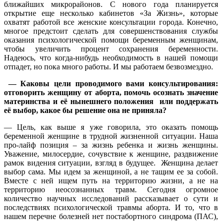
ближайших микрорайонов. С нового года планируется
открытие еще несколько кабинетов «За Жизнь», которые
охватят работой все женские консультации города. Конечно,
многое предстоит сделать для совершенствования службы
оказания психологической помощи беременным женщинам,
чтобы увеличить процент сохранения беременности.
Надеюсь, что когда-нибудь необходимость в нашей помощи
отпадет, но пока много работы. И мы работаем безвозмездно.
— Каковы цели проводимого вами консультирования:
отговорить женщину от аборта, помочь осознать значение
материнства и её нынешнего положения или поддержать
её выбор, какое бы решение она не приняла?
— Цель, как выше я уже говорила, это оказать помощь
беременной женщине в трудной жизненной ситуации. Наша
про-лайф позиция – за жизнь ребенка и жизнь женщины.
Уважение, милосердие, сочувствие к женщине, раздвижение
рамок видения ситуации, взгляд в будущее. Женщина делает
выбор сама. Мы идем за женщиной, а не тащим ее за собой.
Вместе с ней ищем путь на территорию жизни, а не на
территорию неосознанных травм. Сегодня огромное
количество научных исследований рассказывает о сути и
последствиях психологической травмы аборта. И то, что в
нашем перечне болезней нет постабортного синдрома (ПАС),