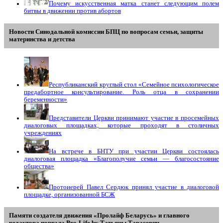
Почему искусственная матка станет следующим полем
битвы в движении против абортов
Новости Синодальной комиссии БПЦ по вопросам семьи, защиты
материнства и детства
Республиканский круглый стол «Семейное психологическое
предабортное консультирование. Роль отца в сохранении
беременности»
Представители Церкви принимают участие в просемейных
диалоговых площадках, которые проходят в столичных
учреждениях
На встрече в БНТУ при участии Церкви состоялась
диалоговая площадка «Благополучие семьи — благосостояние
общества»
Протоиерей Павел Сердюк принял участие в диалоговой
площадке, организованной БСЖ
Памяти создателя движения «Пролайф Беларусь» и главного
редактора портала Pro-Life.by Tатьяны Tарасевич