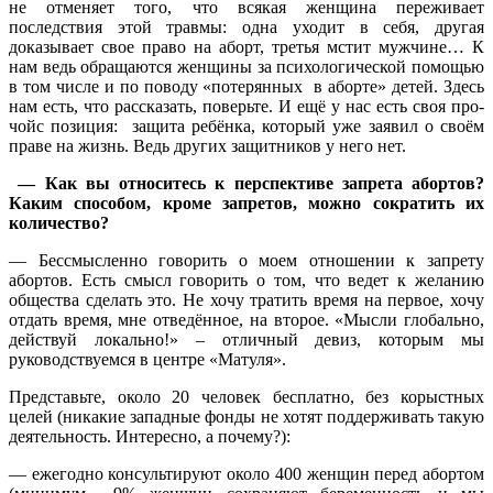
не отменяет того, что всякая женщина переживает
последствия этой травмы: одна уходит в себя, другая
доказывает свое право на аборт, третья мстит мужчине… К
нам ведь обращаются женщины за психологической помощью
в том числе и по поводу «потерянных в аборте» детей. Здесь
нам есть, что рассказать, поверьте. И ещё у нас есть своя про-
чойс позиция: защита ребёнка, который уже заявил о своём
праве на жизнь. Ведь других защитников у него нет.
— Как вы относитесь к перспективе запрета абортов?
Каким способом, кроме запретов, можно сократить их
количество?
— Бессмысленно говорить о моем отношении к запрету
абортов. Есть смысл говорить о том, что ведет к желанию
общества сделать это. Не хочу тратить время на первое, хочу
отдать время, мне отведённое, на второе. «Мысли глобально,
действуй локально!» – отличный девиз, которым мы
руководствуемся в центре «Матуля».
Представьте, около 20 человек бесплатно, без корыстных
целей (никакие западные фонды не хотят поддерживать такую
деятельность. Интересно, а почему?):
— ежегодно консультируют около 400 женщин перед абортом