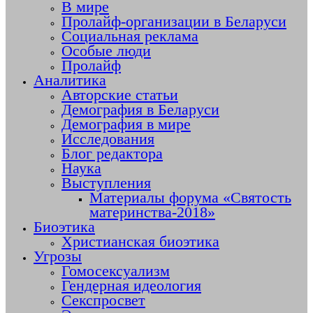
В мире
Пролайф-организации в Беларуси
Социальная реклама
Особые люди
Пролайф
Аналитика
Авторские статьи
Демография в Беларуси
Демография в мире
Исследования
Блог редактора
Наука
Выступления
Материалы форума «Святость
материнства-2018»
Биоэтика
Христианская биоэтика
Угрозы
Гомосексуализм
Гендерная идеология
Секспросвет