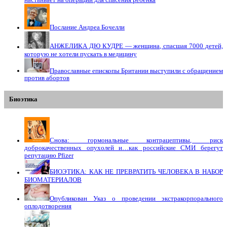
настаивает на операции для спасения ребёнка
Послание Андреа Бочелли
АНЖЕЛИКА ДЮ КУДРЕ — женщина, спасшая 7000 детей,
которую не хотели пускать в медицину
Православные епископы Британии выступили с обращением
против абортов
Биоэтика
Снова: гормональные контрацептивы, риск
доброкачественных опухолей и…как российские СМИ берегут
репутацию Pfizer
БИОЭТИКА: КАК НЕ ПРЕВРАТИТЬ ЧЕЛОВЕКА В НАБОР
БИОМАТЕРИАЛОВ
Опубликован Указ о проведении экстракорпорального
оплодотворения