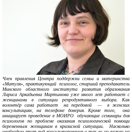
Член правления Центра поддержки семьи и материнства
«Матуля», практикующий психолог, старший пре
подаватель
Минского областного института развития образования
Лариса Аркадьевна Мартынова у
же много лет работае
т
с
женщинами в ситуации репродуктивного выбора. Как
волонтёр сама работает на передовой — в женских
консультациях, на телефоне доверия. Кроме того, она
инициирует проведение в МОИРО обучающие семинары для
психологов по проблеме оказания психологической помощи
беременным женщинам в кризисной ситуации. Насколько
необходим этот вид консультирования и так ли он важен на