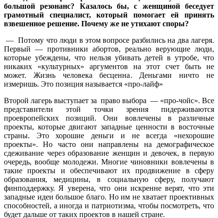
большой резонанс? Казалось бы, с женщиной беседует
грамотный специалист, который помогает ей принять
взвешенное решение. Почему же не утихают споры?
— Потому что люди в этом вопросе разбились на два лагеря.
Первый — противники абортов, реально верующие люди,
которые убеждены, что нельзя убивать детей в утробе, что
никаких «культурных» аргументов на этот счет быть не
может. Жизнь человека бесценна. Деньгами ничто не
измеришь. Это позиция называется «про-лайф»
Второй лагерь выступает за право выбора — «про-чойс». Все
представители этой точки зрения пидерживаются
проевропейских позиций. Они вовлечены в различные
проекты, которые двигают западные ценности в восточные
страны. Это хорошие деньги и не всегда «нехорошие
проекты». Но часто они направлены на демографическое
сдеживание через образование женщин и девочек, в первую
очередь, вообще молодежи. Многие чиновники вовлечены в
такие проекты и обеспечивают их продвижение в сферу
образования, медицины, в социальную сферу, получают
финподдержку. Я уверена, что они искренне верят, что эти
западные идеи большое благо. Но им не хватает проективных
способностей, а иногда и патриотизма, чтобы посмотреть, что
будет дальше от таких проектов в нашей стране.