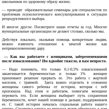
школьников по здоровому образу жизни;
— проводят образовательные семинары для специалистов по
проблемам психологического консультирования в ситуации
репродуктивного выбора.
И многое другое. Посмотрите наши отчеты за год. Многие
муниципальные организации не делают столько, сколько мы.
Действуя локально, оказывая помощь конкретным людям,
можно изменить отношение к зачатой жизни как
неприкосновенному дару.
— Как вы работаете с женщинами, забеременевшими
после изнасилования? Им вдвойне тяжело, и вам непросто.
— Надо понимать, что только 0,1-0,5% изнасилований
заканчивается беременностью и только 1% женщин
принимают решение прервать ее. Это работа с жертвой
насилия, с травмой. Здесь важно отделить в сознании
женщины самого ребенка от истории, которая с ней
произошла. Над этим и работаем, помогаем женщине
пережить это. Если женщина выбирает путь сохранения
беременности, хочет нашей помощи и дальше, поддерживаем
ее. С такой истории началась социальная работа нашего
центра. Студентка одного из минских вузов обратилась к нам