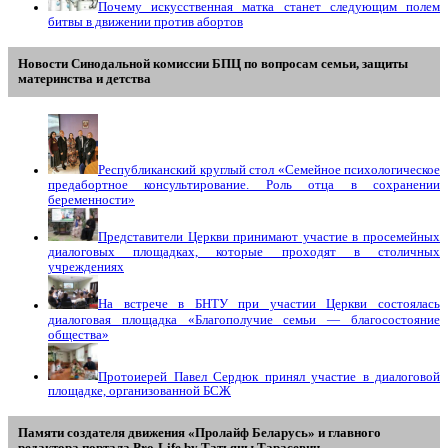
Почему искусственная матка станет следующим полем
битвы в движении против абортов
Новости Синодальной комиссии БПЦ по вопросам семьи, защиты
материнства и детства
Республиканский круглый стол «Семейное психологическое
предабортное консультирование. Роль отца в сохранении
беременности»
Представители Церкви принимают участие в просемейных
диалоговых площадках, которые проходят в столичных
учреждениях
На встрече в БНТУ при участии Церкви состоялась
диалоговая площадка «Благополучие семьи — благосостояние
общества»
Протоиерей Павел Сердюк принял участие в диалоговой
площадке, организованной БСЖ
Памяти создателя движения «Пролайф Беларусь» и главного