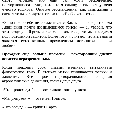
Сартр упрекает его еще раз: «Эти бесконечные,
повторяющиеся звуки, которые я слышу, вызывают у меня
чувство тошноты. Они же бессмысленны, как сама жизнь и
служат только свидетельством нашей обреченности».
«Я позволю себе не согласиться с Вами, — говорит Фома
Аквинский почти извиняющимся тоном. — Я уверен, что
этот вездесущий ритм является знаком того, что мы находимся
под постоянной защитой. Более того, я считаю, что эта защита
является естественным проявлением источника вечной
любви».
Проходит еще больше времени. Трехсторонний диспут
остается неразрешенным.
Когда приходит срок, спазмы начинают выталкивать
философское трио. В стенках матки усиливаются толчки и
давление. Все трое переворачиваются, совершая
акробатические движения, толкая друг друга
«Что происходит?» — восклицают они в унисон.
«Мы умираем!» — отвечает Платон.
«Это абсурд!» — кричит Сартр.