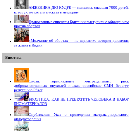
АНЖЕЛИКА ДЮ КУДРЕ — женщина, спасшая 7000 детей,
которую не хотели пускать в медицину
Православные епископы Британии выступили с обращением
против абортов
«Молчание об абортах — не вариант»: история движения
за жизнь в Индии
Биоэтика
Снова: гормональные контрацептивы, риск
доброкачественных опухолей и…как российские СМИ берегут
репутацию Pfizer
БИОЭТИКА: КАК НЕ ПРЕВРАТИТЬ ЧЕЛОВЕКА В НАБОР
БИОМАТЕРИАЛОВ
Опубликован Указ о проведении экстракорпорального
оплодотворения