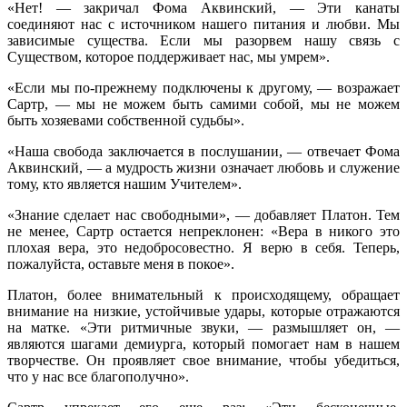
«Нет! — закричал Фома Аквинский, — Эти канаты
соединяют нас с источником нашего питания и любви. Мы
зависимые существа. Если мы разорвем нашу связь с
Существом, которое поддерживает нас, мы умрем».
«Если мы по-прежнему подключены к другому, — возражает
Сартр, — мы не можем быть самими собой, мы не можем
быть хозяевами собственной судьбы».
«Наша свобода заключается в послушании, — отвечает Фома
Аквинский, — а мудрость жизни означает любовь и служение
тому, кто является нашим Учителем».
«Знание сделает нас свободными», — добавляет Платон. Тем
не менее, Сартр остается непреклонен: «Вера в никого это
плохая вера, это недобросовестно. Я верю в себя. Теперь,
пожалуйста, оставьте меня в покое».
Платон, более внимательный к происходящему, обращает
внимание на низкие, устойчивые удары, которые отражаются
на матке. «Эти ритмичные звуки, — размышляет он, —
являются шагами демиурга, который помогает нам в нашем
творчестве. Он проявляет свое внимание, чтобы убедиться,
что у нас все благополучно».