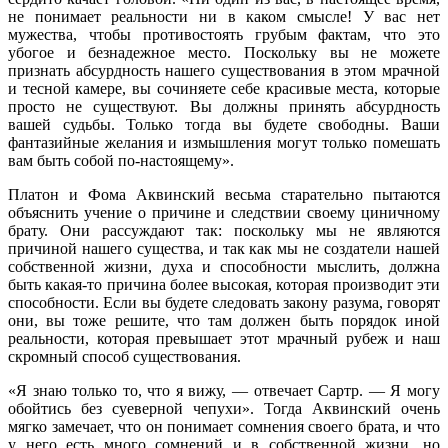
не понимает реальности ни в каком смысле! У вас нет
мужества, чтобы противостоять грубым фактам, что это
убогое и безнадежное место. Поскольку вы не можете
признать абсурдность нашего существования в этом мрачной
и тесной камере, вы сочиняете себе красивые места, которые
просто не существуют. Вы должны принять абсурдность
вашей судьбы. Только тогда вы будете свободны. Ваши
фантазийные желания и измышления могут только помешать
вам быть собой по-настоящему».
Платон и Фома Аквинский весьма старательно пытаются
объяснить учение о причине и следствии своему циничному
брату. Они рассуждают так: поскольку мы не являются
причиной нашего существа, и так как мы не создатели нашей
собственной жизни, духа и способности мыслить, должна
быть какая-то причина более высокая, которая производит эти
способности. Если вы будете следовать закону разума, говорят
они, вы тоже решите, что там должен быть порядок иной
реальности, которая превышает этот мрачный рубеж и наш
скромный способ существования.
«Я знаю только то, что я вижу, — отвечает Сартр. — Я могу
обойтись без суеверной чепухи». Тогда Аквинский очень
мягко замечает, что он понимает сомнения своего брата, и что
у него есть много сомнений и в собственной жизни, но