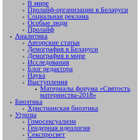
В мире
Пролайф-организации в Беларуси
Социальная реклама
Особые люди
Пролайф
Аналитика
Авторские статьи
Демография в Беларуси
Демография в мире
Исследования
Блог редактора
Наука
Выступления
Материалы форума «Святость
материнства-2018»
Биоэтика
Христианская биоэтика
Угрозы
Гомосексуализм
Гендерная идеология
Секспросвет