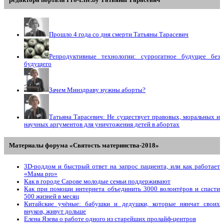
редактора портала Pro-Life.by Tатьяны Tарасевич
Прошло 4 года со дня смерти Татьяны Тарасевич
Репродуктивные технологии: суррогатное будущее без
будущего
Зачем Минздраву нужны аборты?
Татьяна Тарасевич: Не существует правовых, моральных и
научных аргументов для уничтожения детей в абортах
Материалы форума «Святость материнства-2018»
3D-роддом и быстрый ответ на запрос пациента, или как работает
«Мама prо»
Как в городе Сарове молодые семьи поддерживают
Как при помощи интернета объединить 3000 волонтёров и спасти
500 жизней в месяц
Китайские учёные: бабушки и дедушки, которые нянчат своих
внуков, живут дольше
Елена Язева о работе одного из старейших пролайф-центров