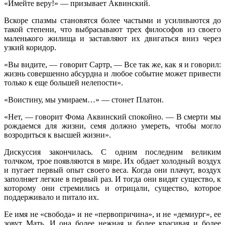
«Имейте веру!» — призывает Аквинский.
Вскоре спазмы становятся более частыми и усиливаются до
такой степени, что выбрасывают трех философов из своего
маленького жилища и заставляют их двигаться вниз через
узкий коридор.
«Вы видите, — говорит Сартр, — Все так же, как я и говорил:
жизнь совершенно абсурдна и любое событие может привести
только к еще большей нелепости».
«Воистину, мы умираем…» — стонет Платон.
«Нет, — говорит Фома Аквинский спокойно. — В смерти мы
рождаемся для жизни, семя должно умереть, чтобы могло
возродиться к высшей жизни».
Дискуссия закончилась. С одним последним великим
толчком, трое появляются в мире. Их обдает холодный воздух
и пугает первый опыт своего веса. Когда они плачут, воздух
заполняет легкие в первый раз. И тогда они видят существо, к
которому они стремились и отрицали, существо, которое
поддерживало и питало их.
Ее имя не «свобода» и не «первопричина», и не «демиург», ее
зовут Мать. И она более нежная и более красивая и более