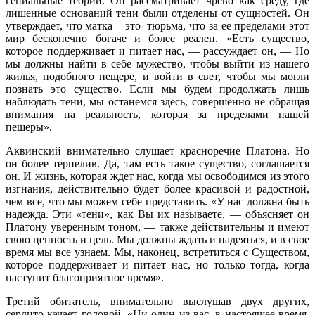
гениальные теории. Он рассматривает чрево как среду, где
лишенные оснований тени были отделены от сущностей. Он
утверждает, что матка – это тюрьма, что за ее пределами этот
мир бесконечно богаче и более реален. «Есть существо,
которое поддерживает и питает нас, — рассуждает он, — Но
мы должны найти в себе мужество, чтобы выйти из нашего
жилья, подобного пещере, и войти в свет, чтобы мы могли
познать это существо. Если мы будем продолжать лишь
наблюдать тени, мы останемся здесь, совершенно не обращая
внимания на реальность, которая за пределами нашей
пещеры».
Аквинский внимательно слушает красноречие Платона. Но
он более терпелив. Да, там есть такое существо, соглашается
он. И жизнь, которая ждет нас, когда мы освободимся из этого
изгнания, действительно будет более красивой и радостной,
чем все, что мы можем себе представить. «У нас должна быть
надежда. Эти «тени», как Вы их называете, — объясняет он
Платону уверенным тоном, — также действительны и имеют
свою ценность и цель. Мы должны ждать и надеяться, и в свое
время мы все узнаем. Мы, наконец, встретиться с Существом,
которое поддерживает и питает нас, но только тогда, когда
наступит благоприятное время».
Третий обитатель, внимательно выслушав двух других,
сердито качает головой. «Ни один из вас, в настоящее время,