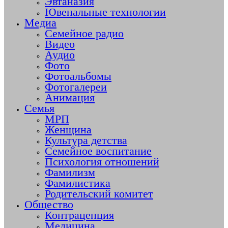
Эвтаназия
Ювенальные технологии
Медиа
Семейное радио
Видео
Аудио
Фото
Фотоальбомы
Фотогалереи
Анимация
Семья
МРП
Женщина
Культура детства
Семейное воспитание
Психология отношений
Фамилизм
Фамилистика
Родительский комитет
Общество
Контрацепция
Медицина