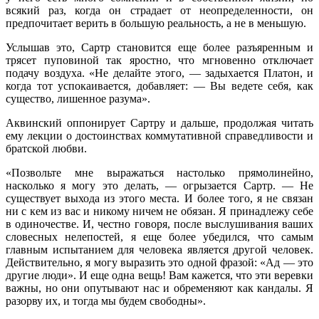
всякий раз, когда он страдает от неопределенности, он
предпочитает верить в большую реальность, а не в меньшую.
Услышав это, Сартр становится еще более разъяренным и
трясет пуповиной так яростно, что мгновенно отключает
подачу воздуха. «Не делайте этого, — задыхается Платон, и
когда тот успокаивается, добавляет: — Вы ведете себя, как
существо, лишенное разума».
Аквинский оппонирует Сартру и дальше, продолжая читать
ему лекции о достоинствах коммутативной справедливости и
братской любви.
«Позвольте мне выражаться настолько прямолинейно,
насколько я могу это делать, — огрызается Сартр. — Не
существует выхода из этого места. И более того, я не связан
ни с кем из вас и никому ничем не обязан. Я принадлежу себе
в одиночестве. И, честно говоря, после выслушивания ваших
словесных нелепостей, я еще более убедился, что самым
главным испытанием для человека является другой человек.
Действительно, я могу выразить это одной фразой: «Ад — это
другие люди». И еще одна вещь! Вам кажется, что эти веревки
важны, но они опутывают нас и обременяют как кандалы. Я
разорву их, и тогда мы будем свободны».