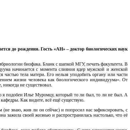
ется до рождения. Гость «АН» – доктор биологических наук
бриологии биофака. Бланк с шапкой МГУ, печать факультета. В
дуума начинается с момента слияния ядер мужской и женской
 частью тела матери. Его нельзя уподобить органу или части
щением жизни человека как биологического индивидуума». От
, никогда не существовал.
 я подобен Илье Муромцу, который то ли был, то ли не был. А
р кафедры. Как видите, всё ещё существую.
 (не знаю, жив ли он сейчас) и попросил нас зафиксировать, с
она зажила своей жизнью и распространилась настолько, что её