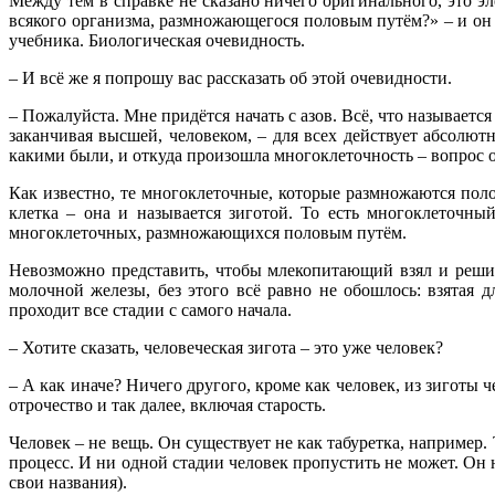
Между тем в справке не сказано ничего оригинального, это 
всякого организма, размножающегося половым путём?» – и он о
учебника. Биологическая очевидность.
– И всё же я попрошу вас рассказать об этой очевидности.
– Пожалуйста. Мне придётся начать с азов. Всё, что называет
заканчивая высшей, человеком, – для всех действует абсолют
какими были, и откуда произошла многоклеточность – вопрос от
Как известно, те многоклеточные, которые размножаются пол
клетка – она и называется зиготой. То есть многоклеточный
многоклеточных, размножающихся половым путём.
Невозможно представить, чтобы млекопитающий взял и решил 
молочной железы, без этого всё равно не обошлось: взятая 
проходит все стадии с самого начала.
– Хотите сказать, человеческая зигота – это уже человек?
– А как иначе? Ничего другого, кроме как человек, из зиготы ч
отрочество и так далее, включая старость.
Человек – не вещь. Он существует не как табуретка, например. 
процесс. И ни одной стадии человек пропустить не может. Он 
свои названия).