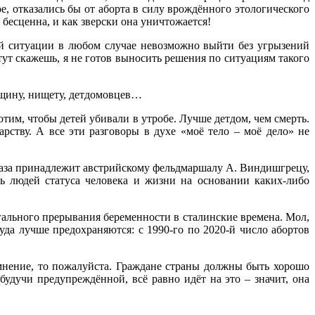
е, отказались бы от аборта в силу врождённого этологического
бесценна, и как зверски она уничтожается!
ой ситуации в любом случае невозможно выйти без угрызений
 тут скажешь, я не готов выносить решения по ситуациям такого
овщину, нищету, детдомовцев…
хотим, чтобы детей убивали в утробе. Лучше детдом, чем смерть.
арству. А все эти разговоры в духе «моё тело – моё дело» не
фраза принадлежит австрийскому фельдмаршалу А. Виндишгрецу,
ь людей статуса человека и жизни на основании каких-либо
гального прерывания беременности в сталинские времена. Мол,
уда лучше предохраняются: с 1990-го по 2020-й число абортов
 мнение, то пожалуйста. Граждане страны должны быть хорошо
дучи предупреждённой, всё равно идёт на это – значит, она