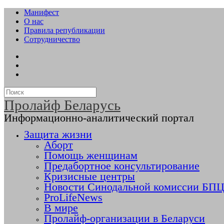
Манифест
О нас
Правила републикации
Сотрудничество
Пролайф Беларусь
Информационно-аналитический портал
Защита жизни
Аборт
Помощь женщинам
Предабортное консультирование
Кризисные центры
Новости Синодальной комиссии БПЦ 
ProLifeNews
В мире
Пролайф-организации в Беларуси