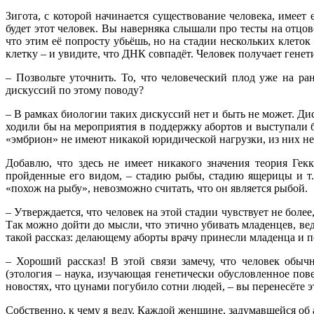
Зигота, с которой начинается существование человека, имее
будет этот человек. Вы наверняка слышали про тесты на отцовс
что этим её попросту убьёшь, но на стадии нескольких клеток 
клетку – и увидите, что ДНК совпадёт. Человек получает генети
– Позвольте уточнить. То, что человеческий плод уже на ра
дискуссий по этому поводу?
– В рамках биологии таких дискуссий нет и быть не может. Дис
ходили бы на мероприятия в поддержку абортов и выступали б
«эмбрион» не имеют никакой юридической нагрузки, из них не с
Добавлю, что здесь не имеет никакого значения теория Гек
пройденные его видом, – стадию рыбы, стадию ящерицы и т.д
«похож на рыбу», невозможно считать, что он является рыбой.
– Утверждается, что человек на этой стадии чувствует не более
Так можно дойти до мысли, что этично убивать младенцев, ве
такой рассказ: делающему аборты врачу принесли младенца и по
– Хороший рассказ! В этой связи замечу, что человек обы
(этология – наука, изучающая генетически обусловленное пов
новостях, что цунами погубило сотни людей, – вы перенесёте эт
Собственно, к чему я веду. Каждой женщине, задумавшейся об а