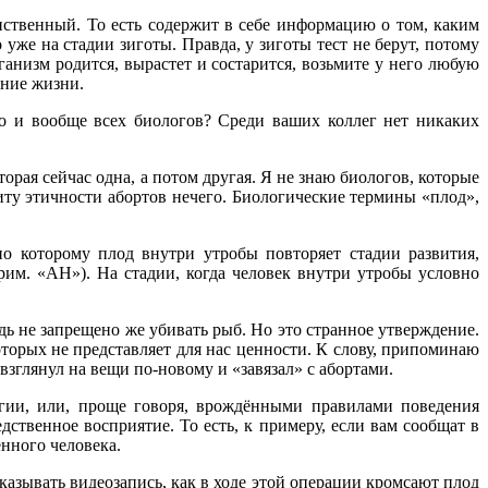
нственный. То есть содержит в себе информацию о том, каким
 уже на стадии зиготы. Правда, у зиготы тест не берут, потому
рганизм родится, вырастет и состарится, возьмите у него любую
ение жизни.
 но и вообще всех биологов? Среди ваших коллег нет никаких
орая сейчас одна, а потом другая. Я не знаю биологов, которые
иту этичности абортов нечего. Биологические термины «плод»,
но которому плод внутри утробы повторяет стадии развития,
рим. «АН»). На стадии, когда человек внутри утробы условно
ведь не запрещено же убивать рыб. Но это странное утверждение.
торых не представляет для нас ценности. К слову, припоминаю
взглянул на вещи по-новому и «завязал» с абортами.
огии, или, проще говоря, врождёнными правилами поведения
ственное восприятие. То есть, к примеру, если вам сообщат в
енного человека.
оказывать видеозапись, как в ходе этой операции кромсают плод