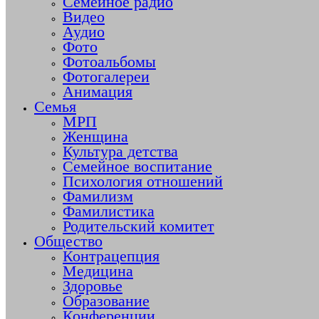
Семейное радио
Видео
Аудио
Фото
Фотоальбомы
Фотогалереи
Анимация
Семья
МРП
Женщина
Культура детства
Семейное воспитание
Психология отношений
Фамилизм
Фамилистика
Родительский комитет
Общество
Контрацепция
Медицина
Здоровье
Образование
Конференции