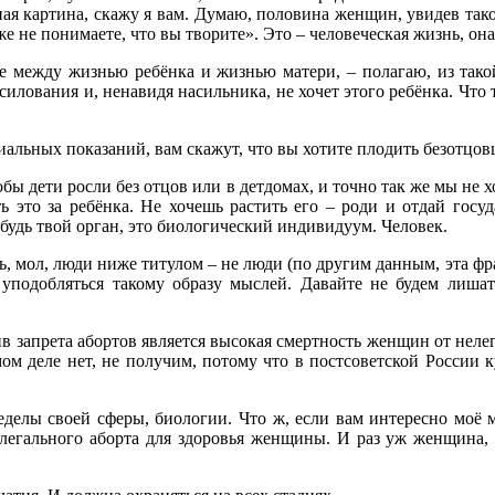
сная картина, скажу я вам. Думаю, половина женщин, увидев тако
не понимаете, что вы творите». Это – человеческая жизнь, она 
оре между жизнью ребёнка и жизнью матери, – полагаю, из так
асилования и, ненавидя насильника, не хочет этого ребёнка. Что
циальных показаний, вам скажут, что вы хотите плодить безотц
обы дети росли без отцов или в детдомах, и точно так же мы не 
ть это за ребёнка. Не хочешь растить его – роди и отдай госуд
ибудь твой орган, это биологический индивидуум. Человек.
сть, мол, люди ниже титулом – не люди (по другим данным, эта 
 уподобляться такому образу мыслей. Давайте не будем лишат
в запрета абортов является высокая смертность женщин от неле
мом деле нет, не получим, потому что в постсоветской России к
ределы своей сферы, биологии. Что ж, если вам интересно моё
егального аборта для здоровья женщины. И раз уж женщина, бу