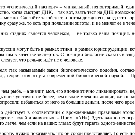
т его «генетический паспорт» – уникальный, неповторимый, еди
тво, когда смотрят ДНК, – так вот, взять тест на ДНК возможно
– можно. Сделайте такой тест, а потом дождитесь, когда этот о
ку сразу же, то есть при появлении зиготы, и не меняет её в теч
нних стадиях является человеком, – не только ваша позиция,
куссии могут быть в рамках этики, в рамках юриспруденции, кот
ы там в качестве экспертов. С позиции биологии сказать в защ
ледует, что речь-де идёт не о человеке.
келя (так называемый закон биогенетического подобия, соглас
.; теория отвергнута современной биологической наукой. – П
, чем рыба, – а значит, мол, его вполне этично ликвидировать, 
дь они чувствуют не более, чем всякие млекопитающие, жизнь ко
просили избавиться от него за большие деньги, после чего врач 
чно действует в соответствии с врождёнными правилами этол
едение людей и животных. – Прим. «АН»). Здесь важно непосред
о легче, чем если на ваших глазах будут терзать одного-единств
борте, нужно показывать, что он собой представляет. То есть п