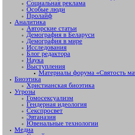
Социальная реклама
Особые люди
Пролайф
Аналитика
Авторские статьи
Демография в Беларуси
Демография в мире
Исследования
Блог редактора
Наука
Выступления
Материалы форума «Святость ма
Биоэтика
Христианская биоэтика
Угрозы
Гомосексуализм
Гендерная идеология
Секспросвет
Эвтаназия
Ювенальные технологии
Медиа