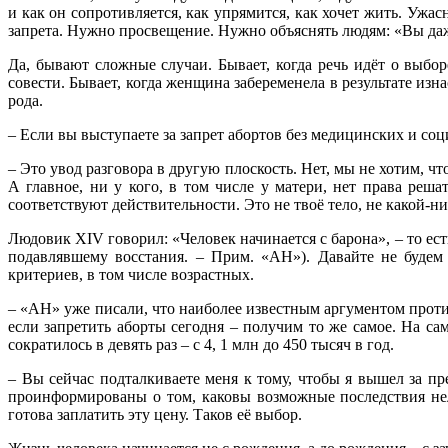
и как он сопротивляется, как упрямится, как хочет жить. Ужа
запрета. Нужно просвещение. Нужно объяснять людям: «Вы даже 
Да, бывают сложные случаи. Бывает, когда речь идёт о выб
совести. Бывает, когда женщина забеременела в результате изн
рода.
– Если вы выступаете за запрет абортов без медицинских и со
– Это увод разговора в другую плоскость. Нет, мы не хотим, чт
А главное, ни у кого, в том числе у матери, нет права реша
соответствуют действительности. Это не твоё тело, не какой-н
Людовик XIV говорил: «Человек начинается с барона», – то е
подавлявшему восстания. – Прим. «АН»). Давайте не будем
критериев, в том числе возрастных.
– «АН» уже писали, что наиболее известным аргументом проти
если запретить аборты сегодня – получим то же самое. На са
сократилось в девять раз – с 4, 1 млн до 450 тысяч в год.
– Вы сейчас подталкиваете меня к тому, чтобы я вышел за п
проинформированы о том, каковы возможные последствия нел
готова заплатить эту цену. Таков её выбор.