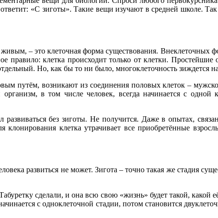
элементарные вещи для биологии. Спроси любого первокурсника 
тветит: «С зиготы». Такие вещи изучают в средней школе. Так 
ся живым, – это клеточная форма существования. Внеклеточных 
ное правило: клетка происходит только от клетки. Простейшие 
дельный. Но, как бы то ни было, многоклеточность зиждется на т
овым путём, возникают из соединения половых клеток – мужской
 организм, в том числе человек, всегда начинается с одной к
развиваться без зиготы. Не получится. Даже в опытах, связа
для клонирования клетка утрачивает все приобретённые взрос
еловека развиться не может. Зигота – точно такая же стадия сущ
Табуретку сделали, и она всю свою «жизнь» будет такой, какой е
начинается с одноклеточной стадии, потом становится двуклеточ