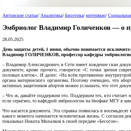
Авторские статьи
/
Аналитика
/
Биоэтика
/
интервью
/
Социальная
Эмбриолог Владимир Голиченков — о п
28.05.2025
День защиты детей, 1 июня, обычно понимается исключител
Владимир ГОЛИЧЕНКОВ, профессор кафедры эмбриологии
– Владимир Александрович, в Сети имеет хождение скан докум
документе, кроме прочего, говорится: «С точки зрения сов
половых клеток». И далее: «На всём протяжении внутриутроб
органа материнского организма. Поэтому очевидно, что або
активных защитников абортов можно услышать, что этот докуме
– Что ж, давайте поддержим это. Поддержим тех, кто считает
если серьёзно, то кафедрой эмбриологии на биофаке МГУ я заве
Что касается документа. Эта справка появилась в восемьдесят
какого момента начинается человеческая жизнь. С согласия де
показывал Никита Михалков в своей передаче «Бесогон».