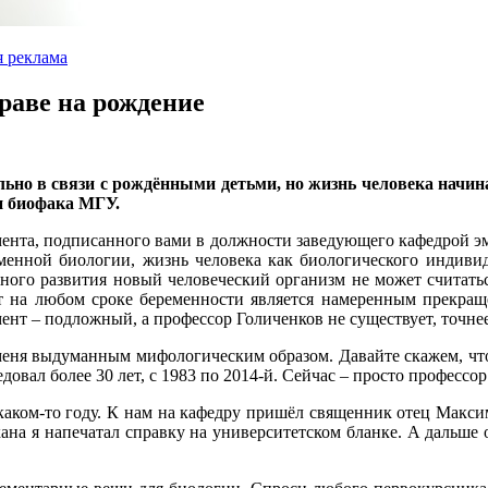
 реклама
раве на рождение
ьно в связи с рождёнными детьми, но жизнь человека начина
 биофака МГУ.
ента, подписанного вами в должности заведующего кафедрой эм
ременной биологии, жизнь человека как биологического индиви
ного развития новый человеческий организм не может считаться
рт на любом сроке беременности является намеренным прекра
нт – подложный, а профессор Голиченков не существует, точнее
 меня выдуманным мифологическим образом. Давайте скажем, что
довал более 30 лет, с 1983 по 2014‑й. Сейчас – просто профессо
 каком-то году. К нам на кафедру пришёл священник отец Максим
кана я напечатал справку на университетском бланке. А дальше 