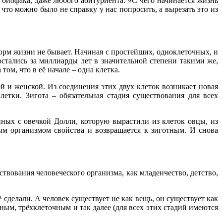
биофака, даже любого абитуриента: «С чего начинается жизнь
что можно было не справку у нас попросить, а вырезать это из
форм жизни не бывает. Начиная с простейших, одноклеточных, и
остались за миллиарды лет в значительной степени такими же,
ом, что в её начале – одна клетка.
 и женской. Из соединения этих двух клеток возникает новая
летки. Зигота – обязательная стадия существования для всех
нных с овечкой Долли, которую вырастили из клеток овцы, из
лым организмом свойства и возвращается к зиготным. И снова
ествования человеческого организма, как младенчество, детство,
ё сделали. А человек существует не как вещь, он существует как
ным, трёхклеточным и так далее (для всех этих стадий имеются