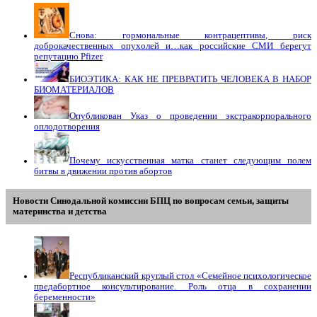
Снова: гормональные контрацептивы, риск
доброкачественных опухолей и…как российские СМИ берегут
репутацию Pfizer
БИОЭТИКА: КАК НЕ ПРЕВРАТИТЬ ЧЕЛОВЕКА В НАБОР
БИОМАТЕРИАЛОВ
Опубликован Указ о проведении экстракорпорального
оплодотворения
Почему искусственная матка станет следующим полем
битвы в движении против абортов
Новости Синодальной комиссии БПЦ по вопросам семьи, защиты
материнства и детства
Республиканский круглый стол «Семейное психологическое
предабортное консультирование. Роль отца в сохранении
беременности»