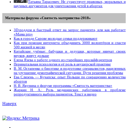
Татьяна Тарасевич: Не существует правовых, моральных и
научных аргументов для уничтожения детей в абортах
Материалы форума «Святость материнства-2018»
3D-роддом и быстрый ответ на запрос пациента, или как работает
«Мама prо»
Как в городе Сарове молодые семьи поддерживают
Как при помощи интернета объединить 3000 волонтёров и спасти
500 жизней в месяц
Китайские учёные: бабушки и дедушки, которые нянчат своих
внуков, живут дольше
Елена Язева о работе одного из старейших пролайф-центров
Перинатальная психология и её роль в акушерской практике
В. М. Остапенко о биоэтике и подготовке специалистов, нацеленных
на улучшение демографической ситуации. Пути решения проблемы
Ева Слизень — Кучапска: опыт Польши по сокращению количества
абортов
Н. В. Якунина о форуме программы «Святость материнства»
Жаркин Н. А.: Роль медицинских работников в проблеме
репродуктивного выбора пациенток. Tекст и видео
Наверх