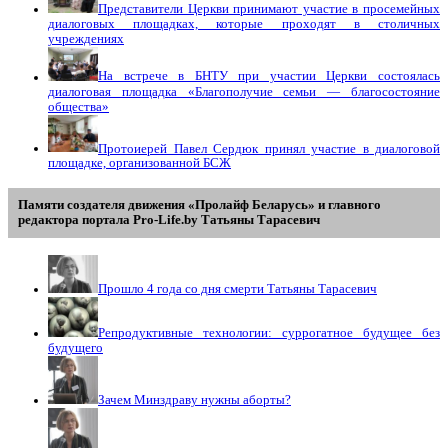
Представители Церкви принимают участие в просемейных
диалоговых площадках, которые проходят в столичных
учреждениях
На встрече в БНТУ при участии Церкви состоялась
диалоговая площадка «Благополучие семьи — благосостояние
общества»
Протоиерей Павел Сердюк принял участие в диалоговой
площадке, организованной БСЖ
Памяти создателя движения «Пролайф Беларусь» и главного
редактора портала Pro-Life.by Tатьяны Tарасевич
Прошло 4 года со дня смерти Татьяны Тарасевич
Репродуктивные технологии: суррогатное будущее без
будущего
Зачем Минздраву нужны аборты?