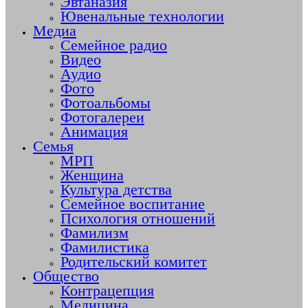
Эвтаназия
Ювенальные технологии
Медиа
Семейное радио
Видео
Аудио
Фото
Фотоальбомы
Фотогалереи
Анимация
Семья
МРП
Женщина
Культура детства
Семейное воспитание
Психология отношений
Фамилизм
Фамилистика
Родительский комитет
Общество
Контрацепция
Медицина