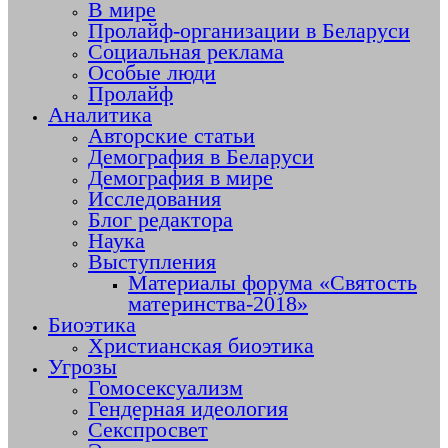
В мире
Пролайф-организации в Беларуси
Социальная реклама
Особые люди
Пролайф
Аналитика
Авторские статьи
Демография в Беларуси
Демография в мире
Исследования
Блог редактора
Наука
Выступления
Материалы форума «Святость
материнства-2018»
Биоэтика
Христианская биоэтика
Угрозы
Гомосексуализм
Гендерная идеология
Секспросвет