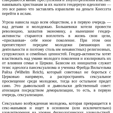
навязывать христианам за их налоги гендерную идеологию —
это все равно что заставлять израильтян на деньги Кнессета
перейти в ислам.
Угроза нависла надо всем обществом, а в первую очередь —
над детьми и молодежью. Большевики хотели провести
революцию, захватив экономику, а нынешние гендер-
активисты стараются воплотить в жизнь свои цели,
«присваивая» себе юное поколение. При этом они
препятствуют передаче молодежи (мешающих их
деятельности и поэтому столь им ненавистных) религиозных,
супружеских и семейных ценностей. Гендер-активисты хотят
властвовать над умами молодого поколения и изолировать их
от влияния семьи и Церкви. Базисом их инициатив служит
тезис идеолога пансексуализма и ученика Фрейда Вильгельма
Райха (Wilhelm Reich), который советовал не бороться с
Церковью напрямую, а распространять сексуальное
просвещение среди молодежи, тогда все остальное придет
само. Это дьявольский и дьявольски действенный совет:
атеизация посредством деморализации, то есть, в первую
очередь, сексуализации.
Сексуально возбужденная молодежь, которая превращается в
секс-маньяков и ищет в основном (или исключительно)
удовлетворения на уровне физиологических удовольствий,