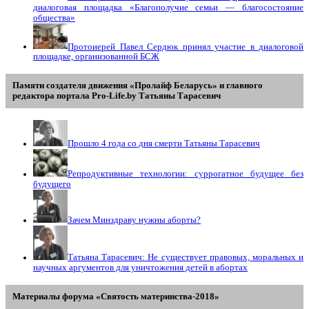
диалоговая площадка «Благополучие семьи — благосостояние
общества»
Протоиерей Павел Сердюк принял участие в диалоговой
площадке, организованной БСЖ
Памяти создателя движения «Пролайф Беларусь» и главного
редактора портала Pro-Life.by Tатьяны Tарасевич
Прошло 4 года со дня смерти Татьяны Тарасевич
Репродуктивные технологии: суррогатное будущее без
будущего
Зачем Минздраву нужны аборты?
Татьяна Тарасевич: Не существует правовых, моральных и
научных аргументов для уничтожения детей в абортах
Материалы форума «Святость материнства-2018»