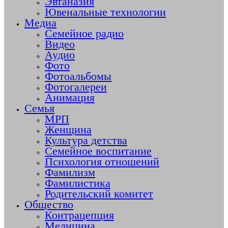
Эвтаназия
Ювенальные технологии
Медиа
Семейное радио
Видео
Аудио
Фото
Фотоальбомы
Фотогалереи
Анимация
Семья
МРП
Женщина
Культура детства
Семейное воспитание
Психология отношений
Фамилизм
Фамилистика
Родительский комитет
Общество
Контрацепция
Медицина