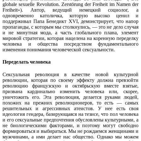
globale sexuelle Revolution. Zerstörung der Freiheit im Namen der
Freiheit»). Автор, ведущий немецкий социолог, а
одновременно католичка, которую высоко ценил и
поддерживал Папа Бенедикт XVI, демонстрирует, что напор
пропаганды, с которым мы столкнулись, — это не дело случая
и не минутная мода, а часть глобального плана, элемент
мировой стратегии, которая нацелена на коренную переделку
человека и общества посредством фундаментального
изменения понимания человеческой сексуальности.
Переделать человека
Сексуальная революция в качестве новой культурной
революции, которая по своему эффекту должна превзойти
революцию французскую и октябрьскую вместе взятые,
призвана кардинально изменить человека или, скорее,
уничтожить его. Эта революция, делается руками людей,
похожих на прежних революционеров, то есть — самых
решительных и агрессивных атеистов. У нее есть своя
идеология гендера, базирующаяся на тезисе, что пол человека
и его сексуальные предпочтения обусловлены культурными, а
не биологическими факторами, и поэтому могут свободно
формироваться и выбираться. Мы не рождаемся женщинами и
мужчинами, а ими делает нас общество. Однако мы можем