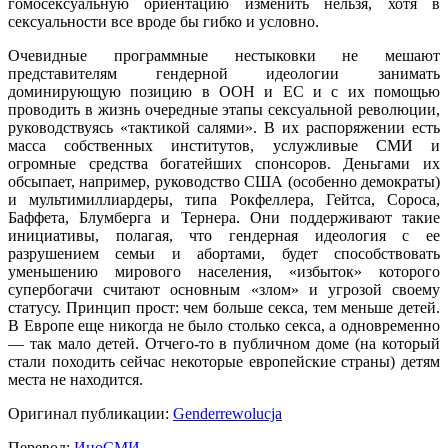
гомосексуальную ориентацию изменить нельзя, хотя в
сексуальности все вроде бы гибко и условно.
Очевидные программные нестыковки не мешают
представителям гендерной идеологии занимать
доминирующую позицию в ООН и ЕС и с их помощью
проводить в жизнь очередные этапы сексуальной революции,
руководствуясь «тактикой салями». В их распоряжении есть
масса собственных институтов, услужливые СМИ и
огромные средства богатейших спонсоров. Деньгами их
обсыпает, например, руководство США (особенно демократы)
и мультимиллиардеры, типа Рокфеллера, Гейтса, Сороса,
Баффета, Блумберга и Тернера. Они поддерживают такие
инициативы, полагая, что гендерная идеология с ее
разрушением семьи и абортами, будет способствовать
уменьшению мирового населения, «избыток» которого
супербогачи считают основным «злом» и угрозой своему
статусу. Принцип прост: чем больше секса, тем меньше детей.
В Европе еще никогда не было столько секса, а одновременно
— так мало детей. Отчего-то в публичном доме (на который
стали походить сейчас некоторые европейские страны) детям
места не находится.
Оригинал публикации:
Genderrewolucja
Перевод:
ИноСМИ