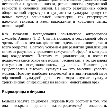
неспособна к духовной жизни, религиозности, супружеской
верности и семейной жизни. На место разрушенных основ
общественной структуры и фундамента культуры придут не
новые методы социальной инженерии, как утверждают
идеологи гендера, а хаос, разложение и крушение целых
цивилизаций.
Как показали исследования британского антрополога
Джозефа Анвина (J. D. Unwin), порядок в сексуальной сфере
чрезвычайно важен как для жизни отдельного человека, так и
всего общества. Поэтому условием для развития цивилизации
является разумное управление сексуальной сферой и контроль
над вожделением. Поэтому те цивилизации, в которых
поддерживались основные нормы, расцветали, а те, где царил
сексуальная вседозволенность, рушились. Условие для
существования высокой культуры — это высокий уровень
морали. Поэтому наиболее творческой и в значительной мере
образцовой культурой для всего мира служит культура
христианская, опирающаяся на верный, моногамный брак.
Вырожденцы и безумцы
Большая заслуга социолога Габриель Куби состоит в том, что
она вскрыла детали катастрофической опасности,