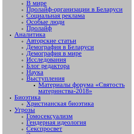
В мире
Пролайф-организации в Беларуси
Социальная реклама
Особые люди
Пролайф
Аналитика
Авторские статьи
Демография в Беларуси
Демография в мире
Исследования
Блог редактора
Наука
Выступления
Материалы форума «Святость
материнства-2018»
Биоэтика
Христианская биоэтика
Угрозы
Гомосексуализм
Гендерная идеология
Секспросвет