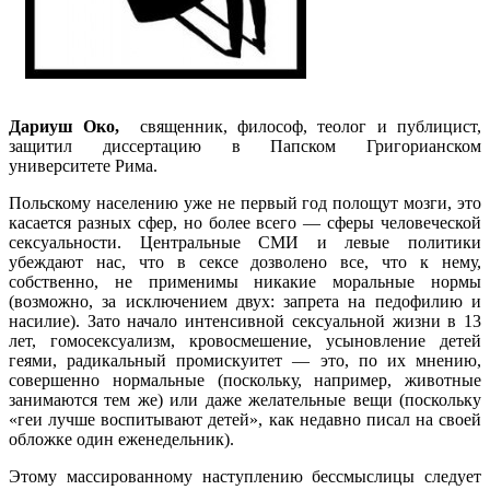
Дариуш Око,
священник, философ, теолог и публицист,
защитил диссертацию в Папском Григорианском
университете Рима.
Польскому населению уже не первый год полощут мозги, это
касается разных сфер, но более всего — сферы человеческой
сексуальности. Центральные СМИ и левые политики
убеждают нас, что в сексе дозволено все, что к нему,
собственно, не применимы никакие моральные нормы
(возможно, за исключением двух: запрета на педофилию и
насилие). Зато начало интенсивной сексуальной жизни в 13
лет, гомосексуализм, кровосмешение, усыновление детей
геями, радикальный промискуитет — это, по их мнению,
совершенно нормальные (поскольку, например, животные
занимаются тем же) или даже желательные вещи (поскольку
«геи лучше воспитывают детей», как недавно писал на своей
обложке один еженедельник).
Этому массированному наступлению бессмыслицы следует