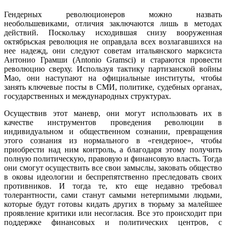
Гендерных революционеров можно назвать
необольшевиками, отличия заключаются лишь в методах
действий. Поскольку исходившая снизу вооруженная
октябрьская революция не оправдала всех возлагавшихся на
нее надежд, они следуют советам итальянского марксиста
Антонио Грамши (Antonio Gramsci) и стараются провести
революцию сверху. Используя тактику партизанской войны
Мао, они наступают на официальные институты, чтобы
занять ключевые посты в СМИ, политике, судебных органах,
государственных и международных структурах.
Осуществив этот маневр, они могут использовать их в
качестве инструментов проведения революции в
индивидуальном и общественном сознании, превращения
этого сознания из нормального в «гендерное», чтобы
приобрести над ним контроль, а благодаря этому получить
полную политическую, правовую и финансовую власть. Тогда
они смогут осуществить все свои замыслы, заковать общество
в оковы идеологии и беспрепятственно преследовать своих
противников. И тогда те, кто еще недавно требовал
толерантности, сами станут самыми нетерпимыми людьми,
которые будут готовы кидать других в тюрьму за малейшее
проявление критики или несогласия. Все это происходит при
поддержке финансовых и политических центров, с