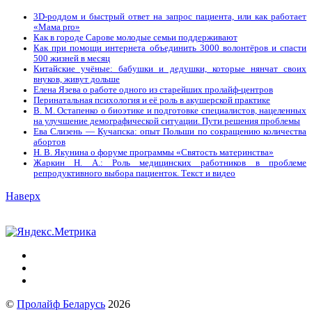
3D-роддом и быстрый ответ на запрос пациента, или как работает
«Мама prо»
Как в городе Сарове молодые семьи поддерживают
Как при помощи интернета объединить 3000 волонтёров и спасти
500 жизней в месяц
Китайские учёные: бабушки и дедушки, которые нянчат своих
внуков, живут дольше
Елена Язева о работе одного из старейших пролайф-центров
Перинатальная психология и её роль в акушерской практике
В. М. Остапенко о биоэтике и подготовке специалистов, нацеленных
на улучшение демографической ситуации. Пути решения проблемы
Ева Слизень — Кучапска: опыт Польши по сокращению количества
абортов
Н. В. Якунина о форуме программы «Святость материнства»
Жаркин Н. А.: Роль медицинских работников в проблеме
репродуктивного выбора пациенток. Tекст и видео
Наверх
©
Пролайф Беларусь
2026