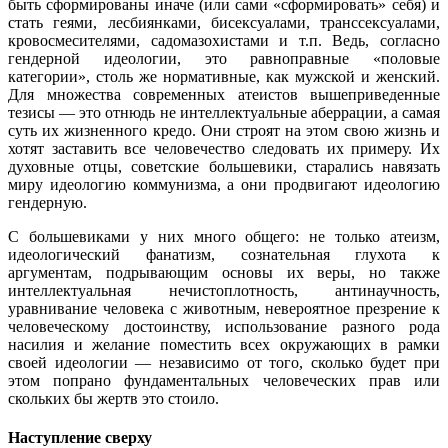
быть сформированы иначе (или сами «сформировать» себя) и
стать геями, лесбиянками, бисексуалами, транссексуалами,
кровосмесителями, садомазохистами и т.п. Ведь, согласно
гендерной идеологии, это равноправные «половые
категории», столь же нормативные, как мужской и женский.
Для множества современных атеистов вышеприведенные
тезисы — это отнюдь не интеллектуальные аберрации, а самая
суть их жизненного кредо. Они строят на этом свою жизнь и
хотят заставить все человечество следовать их примеру. Их
духовные отцы, советские большевики, старались навязать
миру идеологию коммунизма, а они продвигают идеологию
гендерную.
С большевиками у них много общего: не только атеизм,
идеологический фанатизм, сознательная глухота к
аргументам, подрывающим основы их веры, но также
интеллектуальная нечистоплотность, антинаучность,
уравнивание человека с животным, невероятное презрение к
человеческому достоинству, использование разного рода
насилия и желание поместить всех окружающих в рамки
своей идеологии — независимо от того, сколько будет при
этом попрано фундаментальных человеческих прав или
скольких бы жертв это стоило.
Наступление сверху