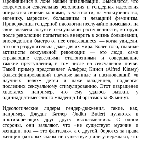
зародившейся в лоне нашей цивилизации. Выясняется, что
современная сексуальная революция и гендерная идеология
опираются своими корнями, в частности, на мальтузианство,
евгенику, марксизм, большевизм и левацкий феминизм.
Приверженцы гендерной идеологии неслучайно помещают на
свои знамена лозунги сексуальной распущенности, которую
после революции попытались внедрить в жизнь большевики,
впоследствии быстро от нее отказавшиеся, — когда увидели,
что она разрушительна даже для их мира. Более того, главные
активисты сексуальной революции — это люди, сами
страдающие серьезными отклонениями и совершавшие
тяжкие преступления, в том числе на сексуальной почве.
Такой пример представляет Альфред Кинси (Alfred Kinsey)
фальсифицировавший научные данные и насиловавший «в
научных целях» детей и даже младенцев, подвергая
последних сексуальному стимулированию. Этот извращенец
хвастался, например, что ему удалось вызвать у
одиннадцатимесячного младенца 14 оргазмов за 38 минут.
Идеологические лидеры гендер-движения, такие, как,
например, Джудит Батлер (Judith Butler) путаются в
противоречащих друг другу высказываниях. С одной
стороны, они заявляют, что «не существует мужчин и
женщин, пол — это фантазия», а с другой, борются за права
женщин (которых якобы не существует) или утверждают, что