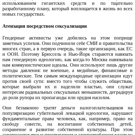
использованием гигантских средств и по тщательно
разработанному плану, который воплощается в жизнь во всех
новых государствах.
Атеизация посредством сексуализации
Гендерные активисты уже добились на этом поприще
заметных успехов. Они подчинили себе СМИ и правительства
многих стран, а в первую очередь, такие организации, как ЕС
и ООН. Поэтому Брюссель и Нью-Йорк стараются навязать
нам генедерную идеологию, как когда-то Москва навязывала
нам коммунистические идеалы. Они используют лишь другие
методы давления: не военные, а медийные, финансовые и
политические. Тем самым международные организации идут
против своей сути: вместо того чтобы служить обществам,
которые выбрали их и наделили властью, они служат
интересам радикальных сексуальных меньшинств, деградируя
до роли рупора их пропаганды или орудия насилия.
Они беззаконно тратят деньги налогоплательщиков на
популяризацию губительной левацкой идеологии, нарушают
фундаментальные права человека, как, например, право на
свободу совести, на воспитание собственных детей,
сохранение и развитие собственной культуры. При этом
совершаются явные преступления и злоупотребления властью: