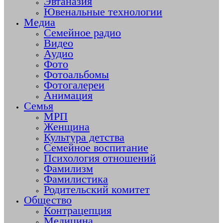
Эвтаназия
Ювенальные технологии
Медиа
Семейное радио
Видео
Аудио
Фото
Фотоальбомы
Фотогалереи
Анимация
Семья
МРП
Женщина
Культура детства
Семейное воспитание
Психология отношений
Фамилизм
Фамилистика
Родительский комитет
Общество
Контрацепция
Медицина