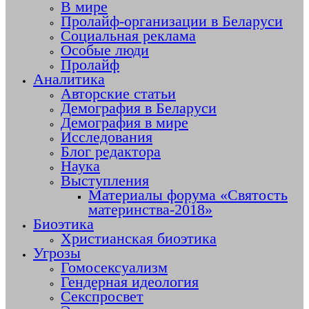
В мире
Пролайф-организации в Беларуси
Социальная реклама
Особые люди
Пролайф
Аналитика
Авторские статьи
Демография в Беларуси
Демография в мире
Исследования
Блог редактора
Наука
Выступления
Материалы форума «Святость
материнства-2018»
Биоэтика
Христианская биоэтика
Угрозы
Гомосексуализм
Гендерная идеология
Секспросвет