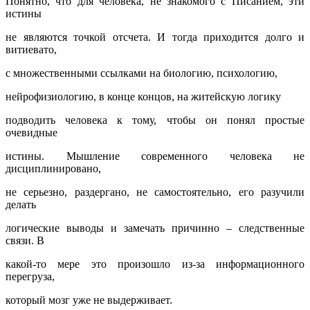
Понятно, что для человека, не знакомого с Писанием, эти
истины
не являются точкой отсчета. И тогда приходится долго и
витиевато,
с множественными ссылками на биологию, психологию,
нейрофизиологию, в конце концов, на житейскую логику
подводить человека к тому, чтобы он понял простые
очевидные
истины. Мышление современного человека не
дисциплинировано,
не серьезно, раздергано, не самостоятельно, его разучили
делать
логические выводы и замечать причинно – следственные
связи. В
какой-то мере это произошло из-за информационного
перегруза,
который мозг уже не выдерживает.