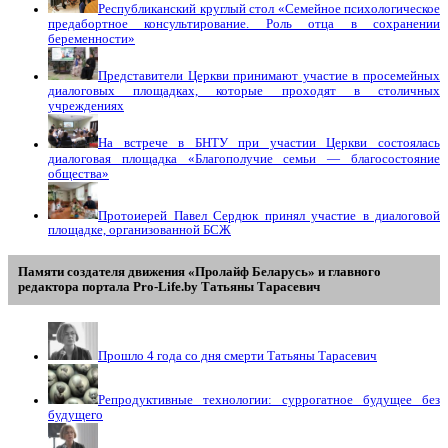
Республиканский круглый стол «Семейное психологическое
предабортное консультирование. Роль отца в сохранении
беременности»
Представители Церкви принимают участие в просемейных
диалоговых площадках, которые проходят в столичных
учреждениях
На встрече в БНТУ при участии Церкви состоялась
диалоговая площадка «Благополучие семьи — благосостояние
общества»
Протоиерей Павел Сердюк принял участие в диалоговой
площадке, организованной БСЖ
Памяти создателя движения «Пролайф Беларусь» и главного
редактора портала Pro-Life.by Tатьяны Tарасевич
Прошло 4 года со дня смерти Татьяны Тарасевич
Репродуктивные технологии: суррогатное будущее без
будущего