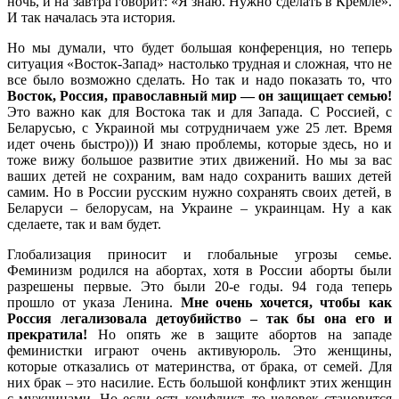
ночь, и на завтра говорит: «Я знаю. Нужно сделать в Кремле».
И так началась эта история.
Но мы думали, что будет большая конференция, но теперь
ситуация «Восток-Запад» настолько трудная и сложная, что не
все было возможно сделать. Но так и надо показать то, что
Восток, Россия, православный мир — он защищает семью!
Это важно как для Востока так и для Запада. С Россией, с
Беларусью, с Украиной мы сотрудничаем уже 25 лет. Время
идет очень быстро))) И знаю проблемы, которые здесь, но и
тоже вижу большое развитие этих движений. Но мы за вас
ваших детей не сохраним, вам надо сохранить ваших детей
самим. Но в России русским нужно сохранять своих детей, в
Беларуси – белорусам, на Украине – украинцам. Ну а как
сделаете, так и вам будет.
Глобализация приносит и глобальные угрозы семье.
Феминизм родился на абортах, хотя в России аборты были
разрешены первые. Это были 20-е годы. 94 года теперь
прошло от указа Ленина.
Мне очень хочется, чтобы как
Россия легализовала детоубийство – так бы она его и
прекратила!
Но опять же в защите абортов на западе
феминистки играют очень активуюроль. Это женщины,
которые отказались от материнства, от брака, от семей. Для
них брак – это насилие. Есть большой конфликт этих женщин
с мужчинами. Но если есть конфликт, то человек становится