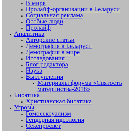
В мире
Пролайф-организации в Беларуси
Социальная реклама
Особые люди
Пролайф
Аналитика
Авторские статьи
Демография в Беларуси
Демография в мире
Исследования
Блог редактора
Наука
Выступления
Материалы форума «Святость
материнства-2018»
Биоэтика
Христианская биоэтика
Угрозы
Гомосексуализм
Гендерная идеология
Секспросвет