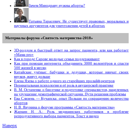
Зачем Минздраву нужны аборты?
Татьяна Тарасевич: Не существует правовых, моральных и
научных аргументов для уничтожения детей в абортах
Материалы форума «Святость материнства-2018»
3D-роддом и быстрый ответ на запрос пациента, или как работает
«Мама prо»
Как в городе Сарове молодые семьи поддерживают
Как при помощи интернета объединить 3000 волонтёров и спасти
500 жизней в месяц
Китайские учёные: бабушки и дедушки, которые нянчат своих
внуков, живут дольше
Елена Язева о работе одного из старейших пролайф-центров
Перинатальная психология и её роль в акушерской практике
В. М. Остапенко о биоэтике и подготовке специалистов, нацеленных
на улучшение демографической ситуации. Пути решения проблемы
Ева Слизень — Кучапска: опыт Польши по сокращению количества
абортов
Н. В. Якунина о форуме программы «Святость материнства»
Жаркин Н. А.: Роль медицинских работников в проблеме
репродуктивного выбора пациенток. Tекст и видео
Наверх