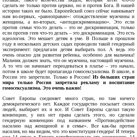
сделать не только против церкви, но и против Бога. В нашей
истории таких не было. Европейский союз сейчас навязывает
нам во-первых, «равноправие»: отождествление мужчины и
женщины, а во-вторых, «антидискриминацию». Это если
против семьи что-то делать – это не дискриминация, только
если против геев что-то делать – это дискриминация. Это есть
идеология. Это мешает детям в уме. В Польше в прошлом
году в нескольких детских садах проводили такой гендерный
эксперимент: предлагали детям выбирать пол. А ведь это
очень опасно для развития ребенка, особенно для мальчика!
Мальчик должен знать, что он мужчина, настоящий мужчина.
А то что он начинает переодеваться в платье – это начало,
потом в школе будет пропаганда гомосексуализма. В школе, в
России это запретили. Только в России!
Из больших стран
мира только Россия запретила рекламу и воспитание
гомосексуализма. Это очень важно!
Совет Европы соединяет много стран, но там ничего
демократического нет. Каждое государство посылает своих
людей, выбирает их и все. И Совет Европы сделал такую
конвенцию, у них нет права сделать этого, но сделали
гендерную конвенцию под названием «Противодействие
насилию над женщиной и в семье». Все как-бы против
насилия, но мы видим, что это конституция гендера! И теперь
уже 14 стран в Европе ратифицировало эту конвенцию. 14