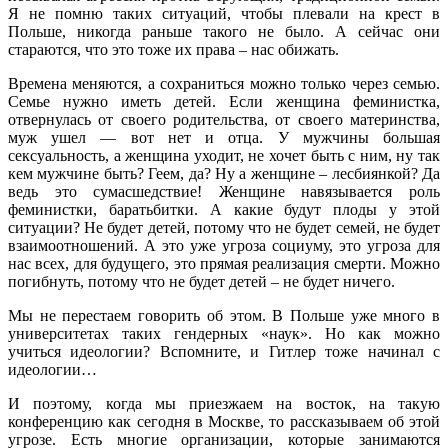
Я не помню таких ситуаций, чтобы плевали на крест в
Польше, никогда раньше такого не было. А сейчас они
стараются, что это тоже их права – нас обижать.
Времена меняются, а сохраниться можно только через семью.
Семье нужно иметь детей. Если женщина феминистка,
отвернулась от своего родительства, от своего материнства,
муж ушел — вот нет и отца. У мужчины большая
сексуальность, а женщина уходит, не хочет быть с ним, ну так
кем мужчине быть? Геем, да? Ну а женщине – лесбиянкой? Да
ведь это сумасшедствие! Женщине навязывается роль
феминистки, баратьбитки. А какие будут плоды у этой
ситуации? Не будет детей, потому что не будет семей, не будет
взаимоотношений. А это уже угроза социуму, это угроза для
нас всех, для будущего, это прямая реализация смерти. Можно
погибнуть, потому что не будет детей – не будет ничего.
Мы не перестаем говорить об этом. В Польше уже много в
университетах таких гендерных «наук». Но как можно
учиться идеологии? Вспомните, и Гитлер тоже начинал с
идеологии…
И поэтому, когда мы приезжаем на восток, на такую
конференцию как сегодня в Москве, то рассказываем об этой
угрозе. Есть многие организации, которые занимаются