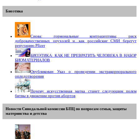
Биоэтика
Снова: гормональные контрацептивы, риск
доброкачественных опухолей и…как российские СМИ берегут
репутацию Pfizer
БИОЭТИКА: КАК НЕ ПРЕВРАТИТЬ ЧЕЛОВЕКА В НАБОР
БИОМАТЕРИАЛОВ
Опубликован Указ о проведении экстракорпорального
оплодотворения
Почему искусственная матка станет следующим полем
битвы в движении против абортов
Новости Синодальной комиссии БПЦ по вопросам семьи, защиты
материнства и детства