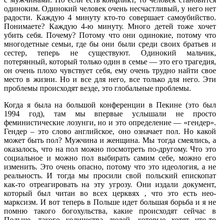
одиноким. Одинокий человек очень несчастливый, у него нет
радости. Каждую 4 минуту кто-то совершает самоубийство.
Понимаете? Каждую 4-ю минуту. Много детей тоже хочет
убить себя. Почему? Потому что они одинокие, потому что
многодетные семьи, где бы они были среди своих братьев и
сестер, теперь не существуют. Одинокий мальчик,
потерянный, который только один в семье — это его трагедия,
он очень плохо чувствует себя, ему очень трудно найти свое
место в жизни. Но и все для него, все только для него. Эти
проблемы происходят везде, это глобальные проблемы.
Когда я была на большой конференции в Пекине (это был
1994 год), там мы впервые услышали не просто
феминистические лозунги, но и это определение — «гендер».
Гендер – это слово английское, оно означает пол. Но какой
может быть пол? Мужчина и женщина. Мы тогда смеялись, а
оказалось, что на пол можно посмотреть по-другому. Что это
социальное и можно пол выбирать самим себе, можно его
изменить. Это очень опасно, потому что это идеология, а не
реальность. И тогда мы просили свой польский епископат
как-то отреагировать на эту угрозу. Они издали документ,
который был читан во всех церквях , что это есть нео-
марксизм. И вот теперь в Польше идет большая борьба и я не
помню такого богохульства, какие происходят сейчас в
Польше, такого количества людей, которые хотят что-то