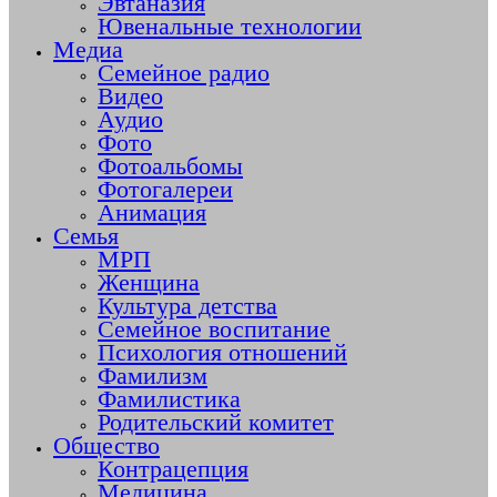
Эвтаназия
Ювенальные технологии
Медиа
Семейное радио
Видео
Аудио
Фото
Фотоальбомы
Фотогалереи
Анимация
Семья
МРП
Женщина
Культура детства
Семейное воспитание
Психология отношений
Фамилизм
Фамилистика
Родительский комитет
Общество
Контрацепция
Медицина