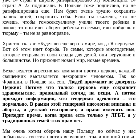
стран! А 22 подписали. В Польше тоже подписана, но не
ратифицирована еще. Нам будет очень трудно сохранить
наших детей, сохранить себя. Если ты скажешь, что не
хочешь, чтобы гомосексуализму учили твоего ребенка в
школе, то они или заберут ребенка из семьи, или пойдешь в
тюрьму – ты не за равноправие.
Христос сказал: «Будет ли еще вера в мире, когда Я вернусь».
Вот об этом идет борьба. Те семьи, которые многодетные,
которые открывают свои сердца для детей, они верующие в
большинстве. Но приходит новый мир, новые времена.
Везде ведется агрессивная компания против церкви, каждый
священник выставляется нехорошим человеком. Так во
Франции, в Польше так есть.
Людей приучают не доверять
Церкви! Потому что только церковь еще сохраняет
здравомыслие, правильный взгляд на вещи. А потом
проходит информация, что гендерная идеология – это
нормально. В рамки этой гендерной идеологии вписаны и
аборты, и детский секспросвет, и право изменить пол.
Приходит время, когда права есть только у ЛГБТ, а у
традиционных семей этих прав нет.
Мы очень хотим сберечь нашу Польшу, но сейчас у нас
небывалая агрессия против верующих, традиционной семьи.