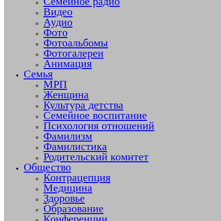
Семейное радио
Видео
Аудио
Фото
Фотоальбомы
Фотогалереи
Анимация
Семья
МРП
Женщина
Культура детства
Семейное воспитание
Психология отношений
Фамилизм
Фамилистика
Родительский комитет
Общество
Контрацепция
Медицина
Здоровье
Образование
Конференции