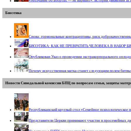
«Молчание об абортах — не вариант»: история движения за 
Биоэтика
Снова: гормональные контрацептивы, риск доброкачественн
БИОЭТИКА: КАК НЕ ПРЕВРАТИТЬ ЧЕЛОВЕКА В НАБОР 
Опубликован Указ о проведении экстракорпорального оплод
Почему искусственная матка станет следующим полем битвы
Новости Синодальной комиссии БПЦ по вопросам семьи, защиты матери
Республиканский круглый стол «Семейное психологическое п
Представители Церкви принимают участие в просемейных д