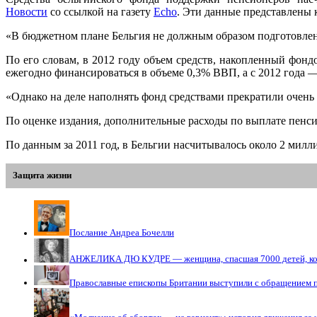
Новости
со ссылкой на газету
Echo
. Эти данные представлены 
«В бюджетном плане Бельгия не должным образом подготовлен
По его словам, в 2012 году объем средств, накопленный фонд
ежегодно финансироваться в объеме 0,3% ВВП, а с 2012 года 
«Однако на деле наполнять фонд средствами прекратили очень 
По оценке издания, дополнительные расходы по выплате пенсий
По данным за 2011 год, в Бельгии насчитывалось около 2 милл
Защита жизни
Послание Андреа Бочелли
АНЖЕЛИКА ДЮ КУДРЕ — женщина, спасшая 7000 детей, кото
Православные епископы Британии выступили с обращением 