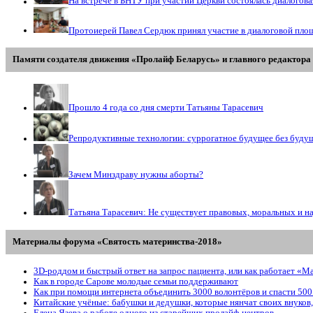
На встрече в БНТУ при участии Церкви состоялась диалогов
Протоиерей Павел Сердюк принял участие в диалоговой пло
Памяти создателя движения «Пролайф Беларусь» и главного редактора 
Прошло 4 года со дня смерти Татьяны Тарасевич
Репродуктивные технологии: суррогатное будущее без буду
Зачем Минздраву нужны аборты?
Татьяна Тарасевич: Не существует правовых, моральных и н
Материалы форума «Святость материнства-2018»
3D-роддом и быстрый ответ на запрос пациента, или как работает «М
Как в городе Сарове молодые семьи поддерживают
Как при помощи интернета объединить 3000 волонтёров и спасти 500
Китайские учёные: бабушки и дедушки, которые нянчат своих внуков