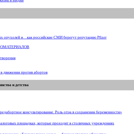
жизнь в Индии
ых опухолей и…как российские СМИ берегут репутацию Pfizer
БИОМАТЕРИАЛОВ
отворения
 в движении против абортов
нства и детства
редабортное консультирование. Роль отца в сохранении беременности»
иалоговых площадках, которые проходят в столичных учреждениях