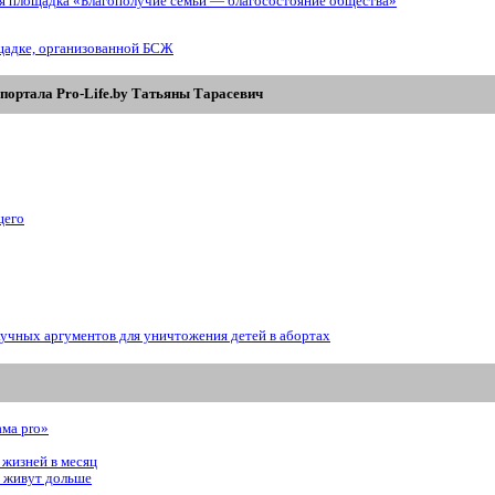
ая площадка «Благополучие семьи — благосостояние общества»
щадке, организованной БСЖ
портала Pro-Life.by Tатьяны Tарасевич
щего
аучных аргументов для уничтожения детей в абортах
ама prо»
 жизней в месяц
, живут дольше