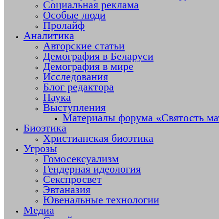
Социальная реклама
Особые люди
Пролайф
Аналитика
Авторские статьи
Демография в Беларуси
Демография в мире
Исследования
Блог редактора
Наука
Выступления
Материалы форума «Святость ма
Биоэтика
Христианская биоэтика
Угрозы
Гомосексуализм
Гендерная идеология
Секспросвет
Эвтаназия
Ювенальные технологии
Медиа