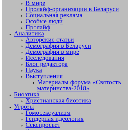
В мире
Пролайф-организации в Беларуси
Социальная реклама
Особые люди
Пролайф
Аналитика
Авторские статьи
Демография в Беларуси
Демография в мире
Исследования
Блог редактора
Наука
Выступления
Материалы форума «Святость
материнства-2018»
Биоэтика
Христианская биоэтика
Угрозы
Гомосексуализм
Гендерная идеология
Секспросвет