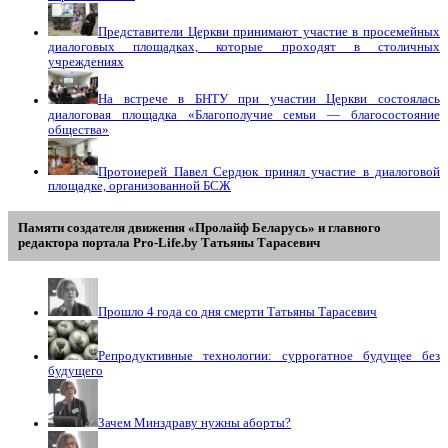
Представители Церкви принимают участие в просемейных
диалоговых площадках, которые проходят в столичных
учреждениях
На встрече в БНТУ при участии Церкви состоялась
диалоговая площадка «Благополучие семьи — благосостояние
общества»
Протоиерей Павел Сердюк принял участие в диалоговой
площадке, организованной БСЖ
Памяти создателя движения «Пролайф Беларусь» и главного
редактора портала Pro-Life.by Tатьяны Tарасевич
Прошло 4 года со дня смерти Татьяны Тарасевич
Репродуктивные технологии: суррогатное будущее без
будущего
Зачем Минздраву нужны аборты?