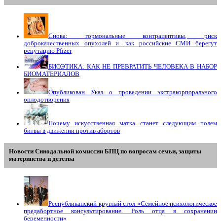
Снова: гормональные контрацептивы, риск
доброкачественных опухолей и…как российские СМИ берегут
репутацию Pfizer
БИОЭТИКА: КАК НЕ ПРЕВРАТИТЬ ЧЕЛОВЕКА В НАБОР
БИОМАТЕРИАЛОВ
Опубликован Указ о проведении экстракорпорального
оплодотворения
Почему искусственная матка станет следующим полем
битвы в движении против абортов
Новости Синодальной комиссии БПЦ по вопросам семьи, защиты
материнства и детства
Республиканский круглый стол «Семейное психологическое
предабортное консультирование. Роль отца в сохранении
беременности»