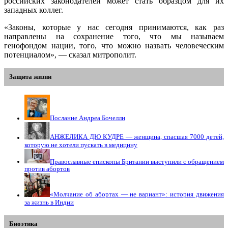
российских законодателей может стать образцом для их
западных коллег.
«Законы, которые у нас сегодня принимаются, как раз
направлены на сохранение того, что мы называем
генофондом нации, того, что можно назвать человеческим
потенциалом», — сказал митрополит.
Защита жизни
Послание Андреа Бочелли
АНЖЕЛИКА ДЮ КУДРЕ — женщина, спасшая 7000 детей,
которую не хотели пускать в медицину
Православные епископы Британии выступили с обращением
против абортов
«Молчание об абортах — не вариант»: история движения
за жизнь в Индии
Биоэтика