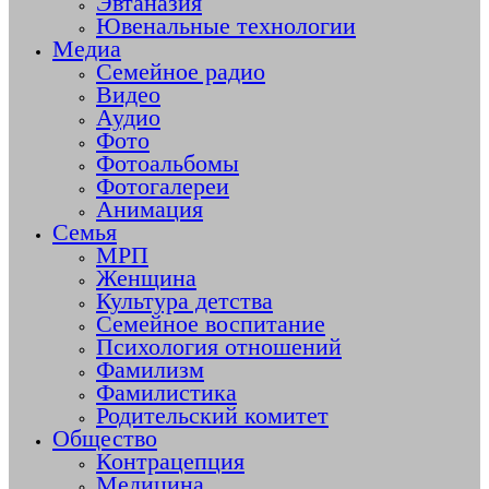
Эвтаназия
Ювенальные технологии
Медиа
Семейное радио
Видео
Аудио
Фото
Фотоальбомы
Фотогалереи
Анимация
Семья
МРП
Женщина
Культура детства
Семейное воспитание
Психология отношений
Фамилизм
Фамилистика
Родительский комитет
Общество
Контрацепция
Медицина