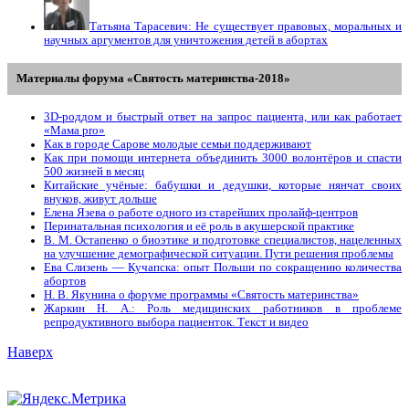
Татьяна Тарасевич: Не существует правовых, моральных и
научных аргументов для уничтожения детей в абортах
Материалы форума «Святость материнства-2018»
3D-роддом и быстрый ответ на запрос пациента, или как работает
«Мама prо»
Как в городе Сарове молодые семьи поддерживают
Как при помощи интернета объединить 3000 волонтёров и спасти
500 жизней в месяц
Китайские учёные: бабушки и дедушки, которые нянчат своих
внуков, живут дольше
Елена Язева о работе одного из старейших пролайф-центров
Перинатальная психология и её роль в акушерской практике
В. М. Остапенко о биоэтике и подготовке специалистов, нацеленных
на улучшение демографической ситуации. Пути решения проблемы
Ева Слизень — Кучапска: опыт Польши по сокращению количества
абортов
Н. В. Якунина о форуме программы «Святость материнства»
Жаркин Н. А.: Роль медицинских работников в проблеме
репродуктивного выбора пациенток. Tекст и видео
Наверх