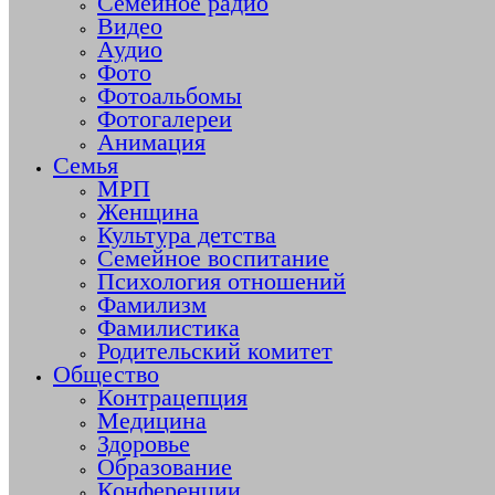
Семейное радио
Видео
Аудио
Фото
Фотоальбомы
Фотогалереи
Анимация
Семья
МРП
Женщина
Культура детства
Семейное воспитание
Психология отношений
Фамилизм
Фамилистика
Родительский комитет
Общество
Контрацепция
Медицина
Здоровье
Образование
Конференции