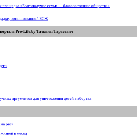
ая площадка «Благополучие семьи — благосостояние общества»
щадке, организованной БСЖ
портала Pro-Life.by Tатьяны Tарасевич
щего
аучных аргументов для уничтожения детей в абортах
ама prо»
 жизней в месяц