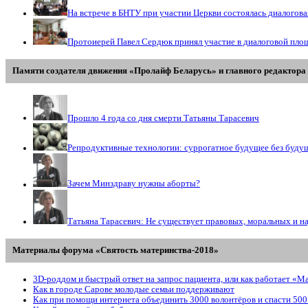
На встрече в БНТУ при участии Церкви состоялась диалогов
Протоиерей Павел Сердюк принял участие в диалоговой пло
Памяти создателя движения «Пролайф Беларусь» и главного редактора 
Прошло 4 года со дня смерти Татьяны Тарасевич
Репродуктивные технологии: суррогатное будущее без буду
Зачем Минздраву нужны аборты?
Татьяна Тарасевич: Не существует правовых, моральных и н
Материалы форума «Святость материнства-2018»
3D-роддом и быстрый ответ на запрос пациента, или как работает «М
Как в городе Сарове молодые семьи поддерживают
Как при помощи интернета объединить 3000 волонтёров и спасти 500