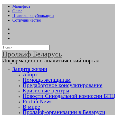
Манифест
О нас
Правила републикации
Сотрудничество
Пролайф Беларусь
Информационно-аналитический портал
Защита жизни
Аборт
Помощь женщинам
Предабортное консультирование
Кризисные центры
Новости Синодальной комиссии БПЦ 
ProLifeNews
В мире
Пролайф-организации в Беларуси