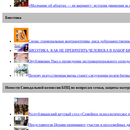
«Молчание об абортах — не вариант»: история движения за 
Биоэтика
Снова: гормональные контрацептивы, риск доброкачественн
БИОЭТИКА: КАК НЕ ПРЕВРАТИТЬ ЧЕЛОВЕКА В НАБОР 
Опубликован Указ о проведении экстракорпорального оплод
Почему искусственная матка станет следующим полем битвы
Новости Синодальной комиссии БПЦ по вопросам семьи, защиты матери
Республиканский круглый стол «Семейное психологическое п
Представители Церкви принимают участие в просемейных д