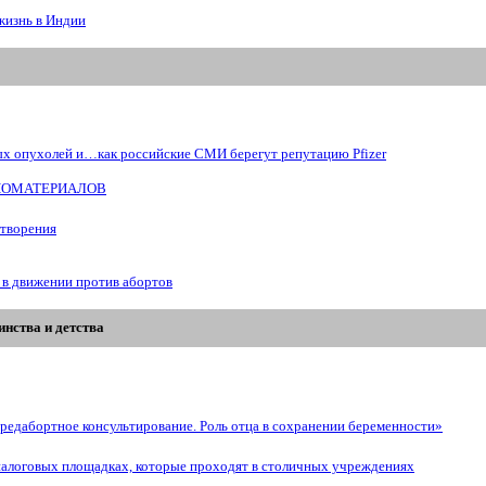
жизнь в Индии
ых опухолей и…как российские СМИ берегут репутацию Pfizer
БИОМАТЕРИАЛОВ
отворения
 в движении против абортов
нства и детства
редабортное консультирование. Роль отца в сохранении беременности»
иалоговых площадках, которые проходят в столичных учреждениях