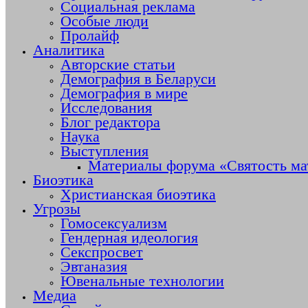
Социальная реклама
Особые люди
Пролайф
Аналитика
Авторские статьи
Демография в Беларуси
Демография в мире
Исследования
Блог редактора
Наука
Выступления
Материалы форума «Святость ма
Биоэтика
Христианская биоэтика
Угрозы
Гомосексуализм
Гендерная идеология
Секспросвет
Эвтаназия
Ювенальные технологии
Медиа