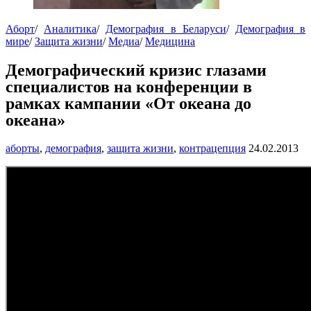
Аборт
/
Аналитика
/
Демография в Беларуси
/
Демография в
мире
/
Защита жизни
/
Медиа
/
Медицина
Демографический кризис глазами
специалистов на конференции в
рамках кампании «От океана до
океана»
аборты
,
демография
,
защита жизни
,
контрацепция
24.02.2013