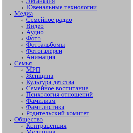
Эвтаназия
Ювенальные технологии
Медиа
Семейное радио
Видео
Аудио
Фото
Фотоальбомы
Фотогалереи
Анимация
Семья
МРП
Женщина
Культура детства
Семейное воспитание
Психология отношений
Фамилизм
Фамилистика
Родительский комитет
Общество
Контрацепция
Медицина