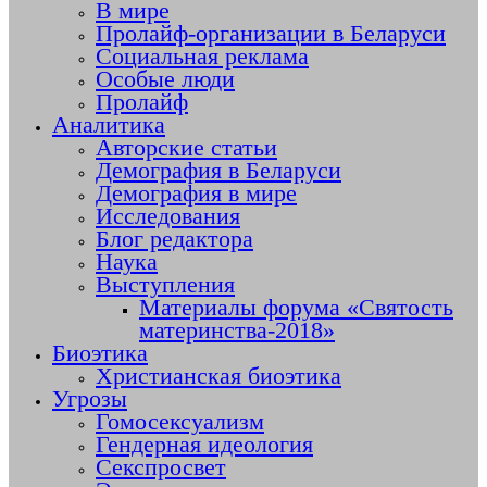
В мире
Пролайф-организации в Беларуси
Социальная реклама
Особые люди
Пролайф
Аналитика
Авторские статьи
Демография в Беларуси
Демография в мире
Исследования
Блог редактора
Наука
Выступления
Материалы форума «Святость
материнства-2018»
Биоэтика
Христианская биоэтика
Угрозы
Гомосексуализм
Гендерная идеология
Секспросвет