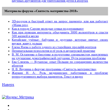
научных аргументов для уничтожения детей в абортах
Материалы форума «Святость материнства-2018»
3D-роддом и быстрый ответ на запрос пациента, или как работает
«Мама prо»
Как в городе Сарове молодые семьи поддерживают
Как при помощи интернета объединить 3000 волонтёров и спасти
500 жизней в месяц
Китайские учёные: бабушки и дедушки, которые нянчат своих
внуков, живут дольше
Елена Язева о работе одного из старейших пролайф-центров
Перинатальная психология и её роль в акушерской практике
В. М. Остапенко о биоэтике и подготовке специалистов, нацеленных
на улучшение демографической ситуации. Пути решения проблемы
Ева Слизень — Кучапска: опыт Польши по сокращению количества
абортов
Н. В. Якунина о форуме программы «Святость материнства»
Жаркин Н. А.: Роль медицинских работников в проблеме
репродуктивного выбора пациенток. Tекст и видео
Наверх