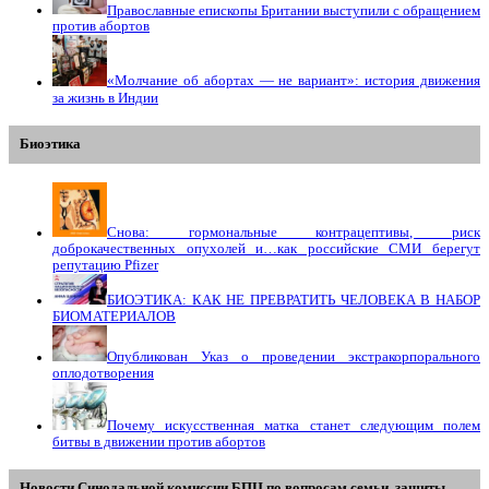
Православные епископы Британии выступили с обращением
против абортов
«Молчание об абортах — не вариант»: история движения
за жизнь в Индии
Биоэтика
Снова: гормональные контрацептивы, риск
доброкачественных опухолей и…как российские СМИ берегут
репутацию Pfizer
БИОЭТИКА: КАК НЕ ПРЕВРАТИТЬ ЧЕЛОВЕКА В НАБОР
БИОМАТЕРИАЛОВ
Опубликован Указ о проведении экстракорпорального
оплодотворения
Почему искусственная матка станет следующим полем
битвы в движении против абортов
Новости Синодальной комиссии БПЦ по вопросам семьи, защиты