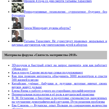
Прошло 4 года со дня смерти Татьяны Тарасевич
Репродуктивные технологии: суррогатное будущее без
будущего
Зачем Минздраву нужны аборты?
Татьяна Тарасевич: Не существует правовых, моральных и
научных аргументов для уничтожения детей в абортах
Материалы форума «Святость материнства-2018»
3D-роддом и быстрый ответ на запрос пациента, или как работает
«Мама prо»
Как в городе Сарове молодые семьи поддерживают
Как при помощи интернета объединить 3000 волонтёров и спасти
500 жизней в месяц
Китайские учёные: бабушки и дедушки, которые нянчат своих
внуков, живут дольше
Елена Язева о работе одного из старейших пролайф-центров
Перинатальная психология и её роль в акушерской практике
В. М. Остапенко о биоэтике и подготовке специалистов, нацеленных
на улучшение демографической ситуации. Пути решения проблемы
Ева Слизень — Кучапска: опыт Польши по сокращению количества