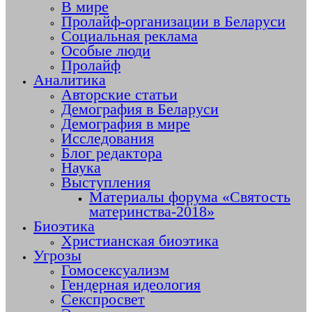
В мире
Пролайф-организации в Беларуси
Социальная реклама
Особые люди
Пролайф
Аналитика
Авторские статьи
Демография в Беларуси
Демография в мире
Исследования
Блог редактора
Наука
Выступления
Материалы форума «Святость
материнства-2018»
Биоэтика
Христианская биоэтика
Угрозы
Гомосексуализм
Гендерная идеология
Секспросвет