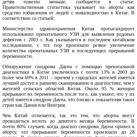
детям повезло меньше, сообщается в статье.
Правительственная статистика указывает на аборты как
средство избавления от людей с инвалидностью в Китае. В
соответствии со статьей:
Министерство здравоохранения Китая пропагандирует
использование пренатального УЗИ для выявления родовых
дефектов с 2003 г. Как указывается в последнем китайском
исследовании, с тех пор произошло резкое увеличение
количества пренатальных УЗИ и последующих прерываний
беременности.
Обнаружение синдрома Дауна с помощью пренатальной
диагностики в Китае увеличилось с почти 13% в 2003 до
более чем 69% в 2011 – причем у городских жителей имеется
лучший доступ к раннему сканированию и диагностике, чем у
жителей сельских областей Китая. Около 95 % женщин
прерывают их беременность после того, как узнают, что у их
детей имеется синдром Дауна, что близко к показателям таких
стран как Дания или Венгрия.
Чем Китай отличается, так это тем, что аборты могут
проводиться вплоть до девятого месяца беременности. В
почти 80% случаев, когда диагноз синдрома Дауна привел к
аборту, это прерывание беременности произошло до 28