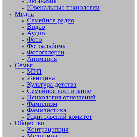
Эвтаназия
Ювенальные технологии
Медиа
Семейное радио
Видео
Аудио
Фото
Фотоальбомы
Фотогалереи
Анимация
Семья
МРП
Женщина
Культура детства
Семейное воспитание
Психология отношений
Фамилизм
Фамилистика
Родительский комитет
Общество
Контрацепция
Медицина