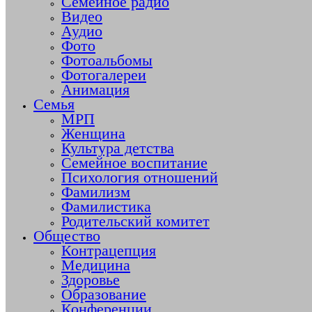
Семейное радио
Видео
Аудио
Фото
Фотоальбомы
Фотогалереи
Анимация
Семья
МРП
Женщина
Культура детства
Семейное воспитание
Психология отношений
Фамилизм
Фамилистика
Родительский комитет
Общество
Контрацепция
Медицина
Здоровье
Образование
Конференции