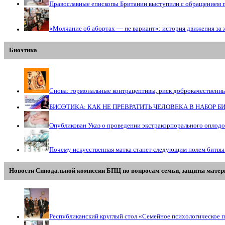
Православные епископы Британии выступили с обращением 
«Молчание об абортах — не вариант»: история движения за 
Биоэтика
Снова: гормональные контрацептивы, риск доброкачественн
БИОЭТИКА: КАК НЕ ПРЕВРАТИТЬ ЧЕЛОВЕКА В НАБОР 
Опубликован Указ о проведении экстракорпорального оплод
Почему искусственная матка станет следующим полем битвы
Новости Синодальной комиссии БПЦ по вопросам семьи, защиты матери
Республиканский круглый стол «Семейное психологическое п