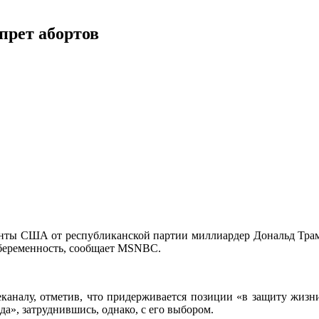
прет абортов
нты США от республиканской партии миллиардер Дональд Трамп
 беременность, сообщает MSNBC.
леканалу, отметив, что придерживается позиции «в защиту жизн
а», затруднившись, однако, с его выбором.