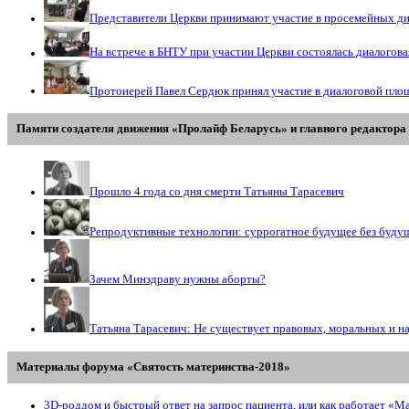
Представители Церкви принимают участие в просемейных д
На встрече в БНТУ при участии Церкви состоялась диалогов
Протоиерей Павел Сердюк принял участие в диалоговой пло
Памяти создателя движения «Пролайф Беларусь» и главного редактора 
Прошло 4 года со дня смерти Татьяны Тарасевич
Репродуктивные технологии: суррогатное будущее без буду
Зачем Минздраву нужны аборты?
Татьяна Тарасевич: Не существует правовых, моральных и н
Материалы форума «Святость материнства-2018»
3D-роддом и быстрый ответ на запрос пациента, или как работает «М