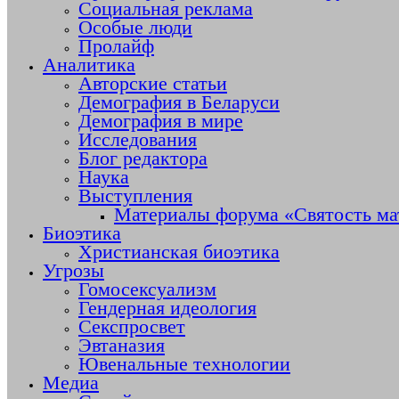
Социальная реклама
Особые люди
Пролайф
Аналитика
Авторские статьи
Демография в Беларуси
Демография в мире
Исследования
Блог редактора
Наука
Выступления
Материалы форума «Святость ма
Биоэтика
Христианская биоэтика
Угрозы
Гомосексуализм
Гендерная идеология
Секспросвет
Эвтаназия
Ювенальные технологии
Медиа