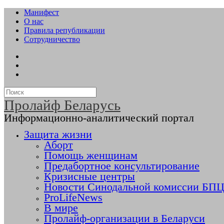
Манифест
О нас
Правила републикации
Сотрудничество
Пролайф Беларусь
Информационно-аналитический портал
Защита жизни
Аборт
Помощь женщинам
Предабортное консультирование
Кризисные центры
Новости Синодальной комиссии БПЦ 
ProLifeNews
В мире
Пролайф-организации в Беларуси