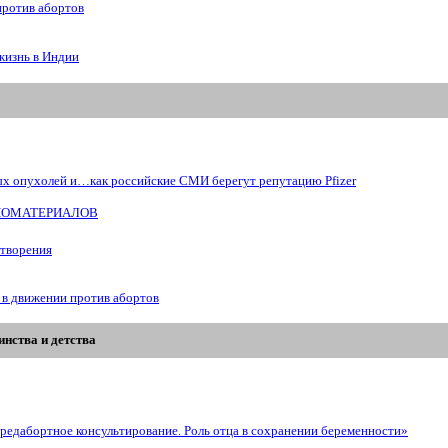
против абортов
жизнь в Индии
ых опухолей и…как российские СМИ берегут репутацию Pfizer
БИОМАТЕРИАЛОВ
отворения
 в движении против абортов
нства и детства
редабортное консультирование. Роль отца в сохранении беременности»