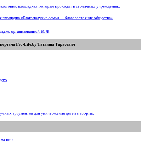
иалоговых площадках, которые проходят в столичных учреждениях
ая площадка «Благополучие семьи — благосостояние общества»
щадке, организованной БСЖ
портала Pro-Life.by Tатьяны Tарасевич
щего
аучных аргументов для уничтожения детей в абортах
ама prо»