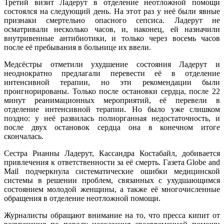
Третий визит Ладерут в отделение неотложной помощи
состоялся на следующий день. На этот раз у неё были явные
признаки смертельно опасного сепсиса. Ладерут не
осматривали несколько часов, и, наконец, ей назначили
внутривенные антибиотики, и только через восемь часов
после её пребывания в больнице их ввели.
Медсёстры отметили ухудшение состояния Ладерут и
неоднократно предлагали перевести её в отделение
интенсивной терапии, но эти рекомендации были
проигнорированы. Только после остановки сердца, после 22
минут реанимационных мероприятий, её перевели в
отделение интенсивной терапии. Но было уже слишком
поздно: у неё развилась полиорганная недостаточность, и
после двух остановок сердца она в конечном итоге
скончалась.
Сестра Рианны Ладерут, Кассандра Костабайл, добивается
привлечения к ответственности за её смерть. Газета Globe and
Mail подчеркнула систематические ошибки медицинской
системы в решении проблем, связанных с ухудшающимся
состоянием молодой женщины, а также её многочисленные
обращения в отделение неотложной помощи.
Журналисты обращают внимание на то, что пресса кипит от