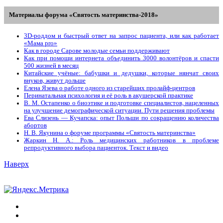
Материалы форума «Святость материнства-2018»
3D-роддом и быстрый ответ на запрос пациента, или как работает
«Мама prо»
Как в городе Сарове молодые семьи поддерживают
Как при помощи интернета объединить 3000 волонтёров и спасти
500 жизней в месяц
Китайские учёные: бабушки и дедушки, которые нянчат своих
внуков, живут дольше
Елена Язева о работе одного из старейших пролайф-центров
Перинатальная психология и её роль в акушерской практике
В. М. Остапенко о биоэтике и подготовке специалистов, нацеленных
на улучшение демографической ситуации. Пути решения проблемы
Ева Слизень — Кучапска: опыт Польши по сокращению количества
абортов
Н. В. Якунина о форуме программы «Святость материнства»
Жаркин Н. А.: Роль медицинских работников в проблеме
репродуктивного выбора пациенток. Tекст и видео
Наверх