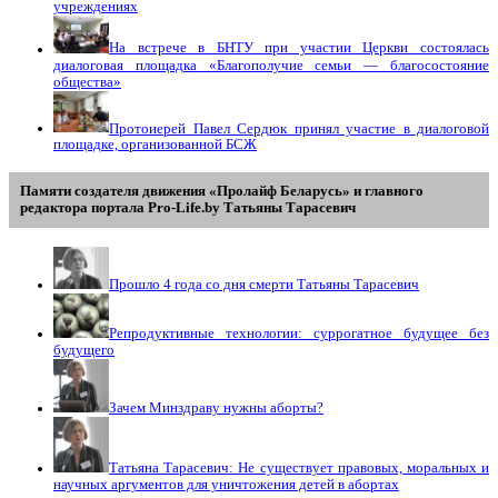
учреждениях
На встрече в БНТУ при участии Церкви состоялась
диалоговая площадка «Благополучие семьи — благосостояние
общества»
Протоиерей Павел Сердюк принял участие в диалоговой
площадке, организованной БСЖ
Памяти создателя движения «Пролайф Беларусь» и главного
редактора портала Pro-Life.by Tатьяны Tарасевич
Прошло 4 года со дня смерти Татьяны Тарасевич
Репродуктивные технологии: суррогатное будущее без
будущего
Зачем Минздраву нужны аборты?
Татьяна Тарасевич: Не существует правовых, моральных и
научных аргументов для уничтожения детей в абортах