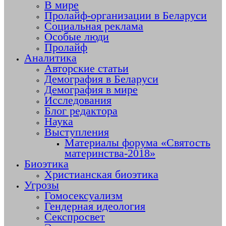
В мире
Пролайф-организации в Беларуси
Социальная реклама
Особые люди
Пролайф
Аналитика
Авторские статьи
Демография в Беларуси
Демография в мире
Исследования
Блог редактора
Наука
Выступления
Материалы форума «Святость
материнства-2018»
Биоэтика
Христианская биоэтика
Угрозы
Гомосексуализм
Гендерная идеология
Секспросвет