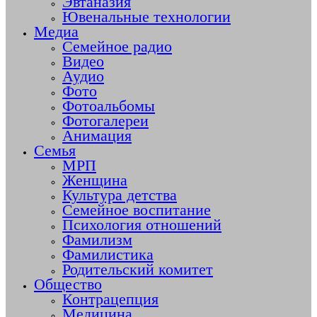
Эвтаназия
Ювенальные технологии
Медиа
Семейное радио
Видео
Аудио
Фото
Фотоальбомы
Фотогалереи
Анимация
Семья
МРП
Женщина
Культура детства
Семейное воспитание
Психология отношений
Фамилизм
Фамилистика
Родительский комитет
Общество
Контрацепция
Медицина