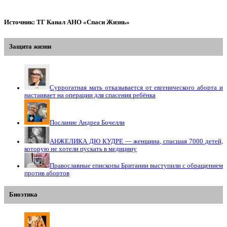
Источник: ТГ Канал АНО «Спаси Жизнь»
Защита жизни
Суррогатная мать отказывается от евгенического аборта и
настаивает на операции для спасения ребёнка
Послание Андреа Бочелли
АНЖЕЛИКА ДЮ КУДРЕ — женщина, спасшая 7000 детей,
которую не хотели пускать в медицину
Православные епископы Британии выступили с обращением
против абортов
Биоэтика