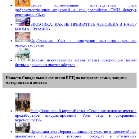
Снова: гормональные контрацептивы, риск
доброкачественных опухолей и…как российские СМИ берегут
репутацию Pfizer
БИОЭТИКА: КАК НЕ ПРЕВРАТИТЬ ЧЕЛОВЕКА В НАБОР
БИОМАТЕРИАЛОВ
Опубликован Указ о проведении экстракорпорального
оплодотворения
Почему искусственная матка станет следующим полем
битвы в движении против абортов
Новости Синодальной комиссии БПЦ по вопросам семьи, защиты
материнства и детства
Республиканский круглый стол «Семейное психологическое
предабортное консультирование. Роль отца в сохранении
беременности»
Представители Церкви принимают участие в просемейных
диалоговых площадках, которые проходят в столичных