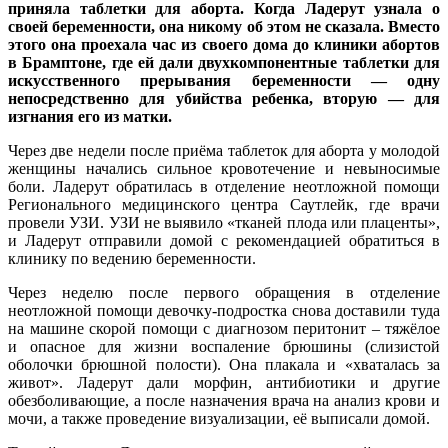
приняла таблетки для аборта. Когда Ладерут узнала о
своей беременности, она никому об этом не сказала. Вместо
этого она проехала час из своего дома до клиники абортов
в Брамптоне, где ей дали двухкомпонентные таблетки для
искусственного прерывания беременности — одну
непосредственно для убийства ребенка, вторую — для
изгнания его из матки.
Через две недели после приёма таблеток для аборта у молодой
женщины начались сильное кровотечение и невыносимые
боли. Ладерут обратилась в отделение неотложной помощи
Регионального медицинского центра Саутлейк, где врачи
провели УЗИ. УЗИ не выявило «тканей плода или плаценты»,
и Ладерут отправили домой с рекомендацией обратиться в
клинику по ведению беременности.
Через неделю после первого обращения в отделение
неотложной помощи девочку-подростка снова доставили туда
на машине скорой помощи с диагнозом перитонит – тяжёлое
и опасное для жизни воспаление брюшины (слизистой
оболочки брюшной полости). Она плакала и «хваталась за
живот». Ладерут дали морфин, антибиотики и другие
обезболивающие, а после назначения врача на анализ крови и
мочи, а также проведение визуализации, её выписали домой.