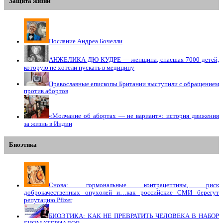
Защита жизни
Послание Андреа Бочелли
АНЖЕЛИКА ДЮ КУДРЕ — женщина, спасшая 7000 детей,
которую не хотели пускать в медицину
Православные епископы Британии выступили с обращением
против абортов
«Молчание об абортах — не вариант»: история движения
за жизнь в Индии
Биоэтика
Снова: гормональные контрацептивы, риск
доброкачественных опухолей и…как российские СМИ берегут
репутацию Pfizer
БИОЭТИКА: КАК НЕ ПРЕВРАТИТЬ ЧЕЛОВЕКА В НАБОР