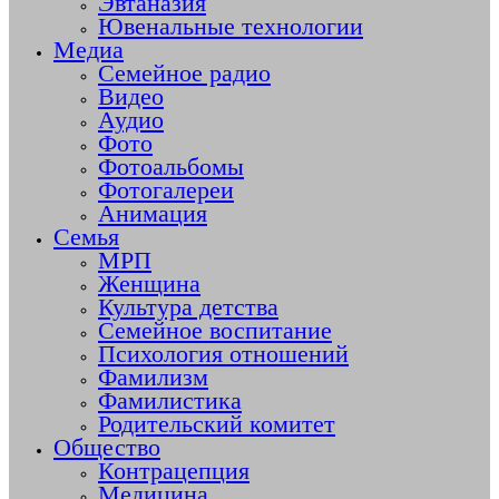
Эвтаназия
Ювенальные технологии
Медиа
Семейное радио
Видео
Аудио
Фото
Фотоальбомы
Фотогалереи
Анимация
Семья
МРП
Женщина
Культура детства
Семейное воспитание
Психология отношений
Фамилизм
Фамилистика
Родительский комитет
Общество
Контрацепция
Медицина