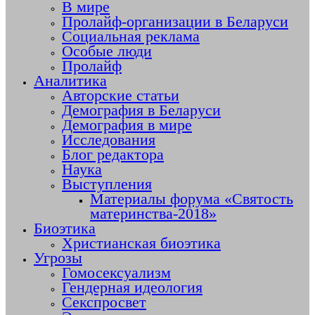
В мире
Пролайф-организации в Беларуси
Социальная реклама
Особые люди
Пролайф
Аналитика
Авторские статьи
Демография в Беларуси
Демография в мире
Исследования
Блог редактора
Наука
Выступления
Материалы форума «Святость
материнства-2018»
Биоэтика
Христианская биоэтика
Угрозы
Гомосексуализм
Гендерная идеология
Секспросвет