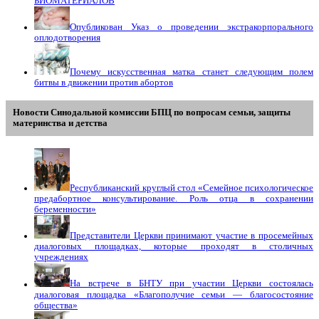
БИОМАТЕРИАЛОВ
Опубликован Указ о проведении экстракорпорального
оплодотворения
Почему искусственная матка станет следующим полем
битвы в движении против абортов
Новости Синодальной комиссии БПЦ по вопросам семьи, защиты
материнства и детства
Республиканский круглый стол «Семейное психологическое
предабортное консультирование. Роль отца в сохранении
беременности»
Представители Церкви принимают участие в просемейных
диалоговых площадках, которые проходят в столичных
учреждениях
На встрече в БНТУ при участии Церкви состоялась
диалоговая площадка «Благополучие семьи — благосостояние
общества»