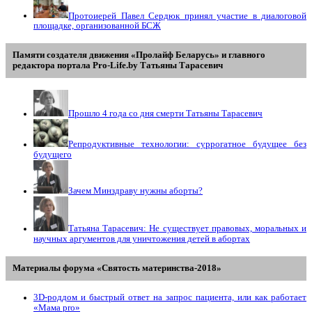
Протоиерей Павел Сердюк принял участие в диалоговой
площадке, организованной БСЖ
Памяти создателя движения «Пролайф Беларусь» и главного
редактора портала Pro-Life.by Tатьяны Tарасевич
Прошло 4 года со дня смерти Татьяны Тарасевич
Репродуктивные технологии: суррогатное будущее без
будущего
Зачем Минздраву нужны аборты?
Татьяна Тарасевич: Не существует правовых, моральных и
научных аргументов для уничтожения детей в абортах
Материалы форума «Святость материнства-2018»
3D-роддом и быстрый ответ на запрос пациента, или как работает
«Мама prо»