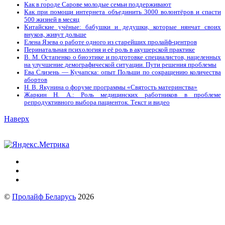
Как в городе Сарове молодые семьи поддерживают
Как при помощи интернета объединить 3000 волонтёров и спасти
500 жизней в месяц
Китайские учёные: бабушки и дедушки, которые нянчат своих
внуков, живут дольше
Елена Язева о работе одного из старейших пролайф-центров
Перинатальная психология и её роль в акушерской практике
В. М. Остапенко о биоэтике и подготовке специалистов, нацеленных
на улучшение демографической ситуации. Пути решения проблемы
Ева Слизень — Кучапска: опыт Польши по сокращению количества
абортов
Н. В. Якунина о форуме программы «Святость материнства»
Жаркин Н. А.: Роль медицинских работников в проблеме
репродуктивного выбора пациенток. Tекст и видео
Наверх
©
Пролайф Беларусь
2026