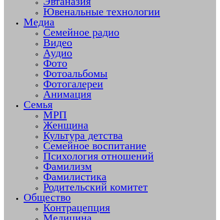
Эвтаназия
Ювенальные технологии
Медиа
Семейное радио
Видео
Аудио
Фото
Фотоальбомы
Фотогалереи
Анимация
Семья
МРП
Женщина
Культура детства
Семейное воспитание
Психология отношений
Фамилизм
Фамилистика
Родительский комитет
Общество
Контрацепция
Медицина