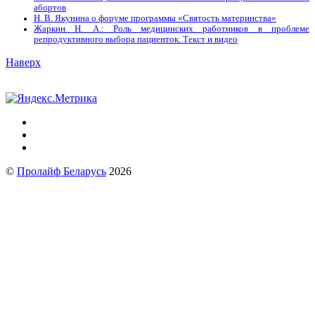
абортов
Н. В. Якунина о форуме программы «Святость материнства»
Жаркин Н. А.: Роль медицинских работников в проблеме
репродуктивного выбора пациенток. Tекст и видео
Наверх
©
Пролайф Беларусь
2026