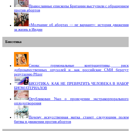
Православные епископы Британии выступили с обращением
против абортов
«Молчание об абортах — не вариант»: история движения
за жизнь в Индии
Биоэтика
Снова: гормональные контрацептивы, риск
доброкачественных опухолей и…как российские СМИ берегут
репутацию Pfizer
БИОЭТИКА: КАК НЕ ПРЕВРАТИТЬ ЧЕЛОВЕКА В НАБОР
БИОМАТЕРИАЛОВ
Опубликован Указ о проведении экстракорпорального
оплодотворения
Почему искусственная матка станет следующим полем
битвы в движении против абортов