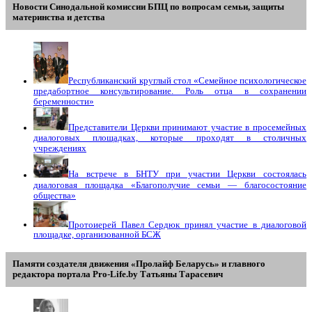
Новости Синодальной комиссии БПЦ по вопросам семьи, защиты
материнства и детства
Республиканский круглый стол «Семейное психологическое
предабортное консультирование. Роль отца в сохранении
беременности»
Представители Церкви принимают участие в просемейных
диалоговых площадках, которые проходят в столичных
учреждениях
На встрече в БНТУ при участии Церкви состоялась
диалоговая площадка «Благополучие семьи — благосостояние
общества»
Протоиерей Павел Сердюк принял участие в диалоговой
площадке, организованной БСЖ
Памяти создателя движения «Пролайф Беларусь» и главного
редактора портала Pro-Life.by Tатьяны Tарасевич