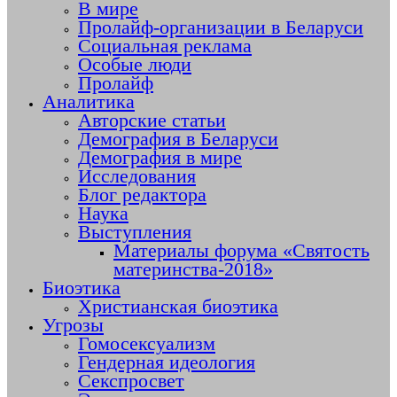
В мире
Пролайф-организации в Беларуси
Социальная реклама
Особые люди
Пролайф
Аналитика
Авторские статьи
Демография в Беларуси
Демография в мире
Исследования
Блог редактора
Наука
Выступления
Материалы форума «Святость
материнства-2018»
Биоэтика
Христианская биоэтика
Угрозы
Гомосексуализм
Гендерная идеология
Секспросвет