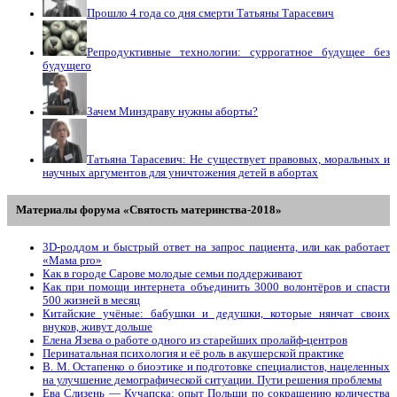
Прошло 4 года со дня смерти Татьяны Тарасевич
Репродуктивные технологии: суррогатное будущее без
будущего
Зачем Минздраву нужны аборты?
Татьяна Тарасевич: Не существует правовых, моральных и
научных аргументов для уничтожения детей в абортах
Материалы форума «Святость материнства-2018»
3D-роддом и быстрый ответ на запрос пациента, или как работает
«Мама prо»
Как в городе Сарове молодые семьи поддерживают
Как при помощи интернета объединить 3000 волонтёров и спасти
500 жизней в месяц
Китайские учёные: бабушки и дедушки, которые нянчат своих
внуков, живут дольше
Елена Язева о работе одного из старейших пролайф-центров
Перинатальная психология и её роль в акушерской практике
В. М. Остапенко о биоэтике и подготовке специалистов, нацеленных
на улучшение демографической ситуации. Пути решения проблемы
Ева Слизень — Кучапска: опыт Польши по сокращению количества