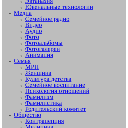
Эвтаназия
Ювенальные технологии
Медиа
Семейное радио
Видео
Аудио
Фото
Фотоальбомы
Фотогалереи
Анимация
Семья
МРП
Женщина
Культура детства
Семейное воспитание
Психология отношений
Фамилизм
Фамилистика
Родительский комитет
Общество
Контрацепция
Медицина