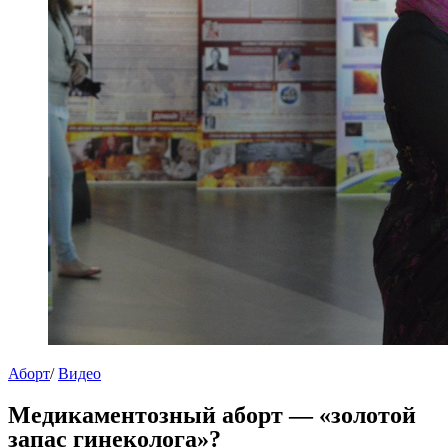
Аборт
/
Видео
Медикаментозный аборт — «золотой
запас гинеколога»?