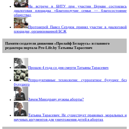
На встрече в БНТУ при участии Церкви состоялась
диалоговая площадка «Благополучие семьи — благосостояние
общества»
Протоиерей Павел Сердюк принял участие в диалоговой
площадке, организованной БСЖ
Памяти создателя движения «Пролайф Беларусь» и главного
редактора портала Pro-Life.by Tатьяны Tарасевич
Прошло 4 года со дня смерти Татьяны Тарасевич
Репродуктивные технологии: суррогатное будущее без
будущего
Зачем Минздраву нужны аборты?
Татьяна Тарасевич: Не существует правовых, моральных и
научных аргументов для уничтожения детей в абортах