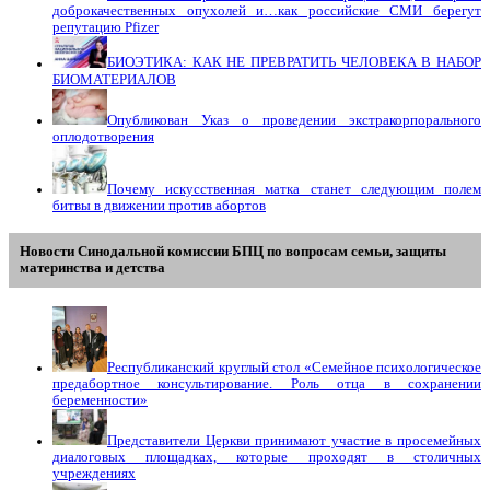
доброкачественных опухолей и…как российские СМИ берегут
репутацию Pfizer
БИОЭТИКА: КАК НЕ ПРЕВРАТИТЬ ЧЕЛОВЕКА В НАБОР
БИОМАТЕРИАЛОВ
Опубликован Указ о проведении экстракорпорального
оплодотворения
Почему искусственная матка станет следующим полем
битвы в движении против абортов
Новости Синодальной комиссии БПЦ по вопросам семьи, защиты
материнства и детства
Республиканский круглый стол «Семейное психологическое
предабортное консультирование. Роль отца в сохранении
беременности»
Представители Церкви принимают участие в просемейных
диалоговых площадках, которые проходят в столичных
учреждениях