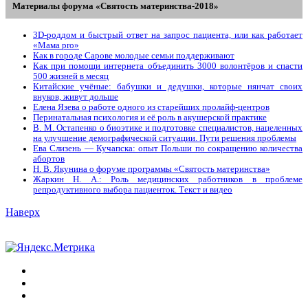
Материалы форума «Святость материнства-2018»
3D-роддом и быстрый ответ на запрос пациента, или как работает
«Мама prо»
Как в городе Сарове молодые семьи поддерживают
Как при помощи интернета объединить 3000 волонтёров и спасти
500 жизней в месяц
Китайские учёные: бабушки и дедушки, которые нянчат своих
внуков, живут дольше
Елена Язева о работе одного из старейших пролайф-центров
Перинатальная психология и её роль в акушерской практике
В. М. Остапенко о биоэтике и подготовке специалистов, нацеленных
на улучшение демографической ситуации. Пути решения проблемы
Ева Слизень — Кучапска: опыт Польши по сокращению количества
абортов
Н. В. Якунина о форуме программы «Святость материнства»
Жаркин Н. А.: Роль медицинских работников в проблеме
репродуктивного выбора пациенток. Tекст и видео
Наверх