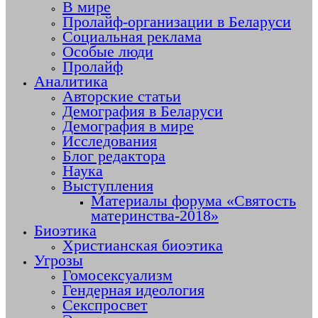
В мире
Пролайф-организации в Беларуси
Социальная реклама
Особые люди
Пролайф
Аналитика
Авторские статьи
Демография в Беларуси
Демография в мире
Исследования
Блог редактора
Наука
Выступления
Материалы форума «Святость
материнства-2018»
Биоэтика
Христианская биоэтика
Угрозы
Гомосексуализм
Гендерная идеология
Секспросвет