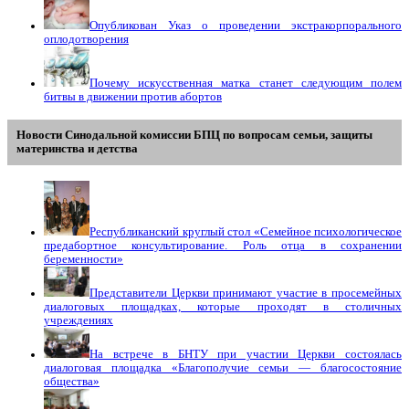
Опубликован Указ о проведении экстракорпорального
оплодотворения
Почему искусственная матка станет следующим полем
битвы в движении против абортов
Новости Синодальной комиссии БПЦ по вопросам семьи, защиты
материнства и детства
Республиканский круглый стол «Семейное психологическое
предабортное консультирование. Роль отца в сохранении
беременности»
Представители Церкви принимают участие в просемейных
диалоговых площадках, которые проходят в столичных
учреждениях
На встрече в БНТУ при участии Церкви состоялась
диалоговая площадка «Благополучие семьи — благосостояние
общества»