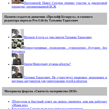
Протоиерей Павел Сердюк принял участие в диалоговой
площадке, организованной БСЖ
Памяти создателя движения «Пролайф Беларусь» и главного
редактора портала Pro-Life.by Tатьяны Tарасевич
Прошло 4 года со дня смерти Татьяны Тарасевич
Репродуктивные технологии: суррогатное будущее без
будущего
Зачем Минздраву нужны аборты?
Татьяна Тарасевич: Не существует правовых, моральных и
научных аргументов для уничтожения детей в абортах
Материалы форума «Святость материнства-2018»
3D-роддом и быстрый ответ на запрос пациента, или как работает
«Мама prо»
Как в городе Сарове молодые семьи поддерживают