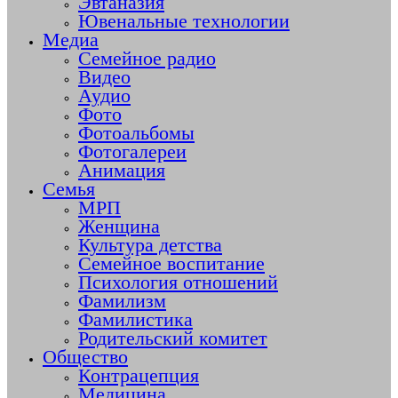
Эвтаназия
Ювенальные технологии
Медиа
Семейное радио
Видео
Аудио
Фото
Фотоальбомы
Фотогалереи
Анимация
Семья
МРП
Женщина
Культура детства
Семейное воспитание
Психология отношений
Фамилизм
Фамилистика
Родительский комитет
Общество
Контрацепция
Медицина