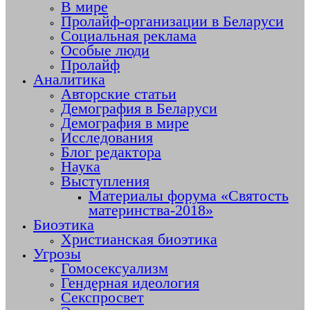
В мире
Пролайф-организации в Беларуси
Социальная реклама
Особые люди
Пролайф
Аналитика
Авторские статьи
Демография в Беларуси
Демография в мире
Исследования
Блог редактора
Наука
Выступления
Материалы форума «Святость
материнства-2018»
Биоэтика
Христианская биоэтика
Угрозы
Гомосексуализм
Гендерная идеология
Секспросвет