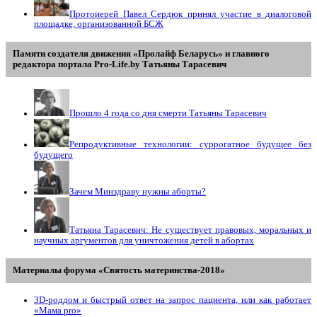
Протоиерей Павел Сердюк принял участие в диалоговой
площадке, организованной БСЖ
Памяти создателя движения «Пролайф Беларусь» и главного
редактора портала Pro-Life.by Tатьяны Tарасевич
Прошло 4 года со дня смерти Татьяны Тарасевич
Репродуктивные технологии: суррогатное будущее без
будущего
Зачем Минздраву нужны аборты?
Татьяна Тарасевич: Не существует правовых, моральных и
научных аргументов для уничтожения детей в абортах
Материалы форума «Святость материнства-2018»
3D-роддом и быстрый ответ на запрос пациента, или как работает
«Мама prо»