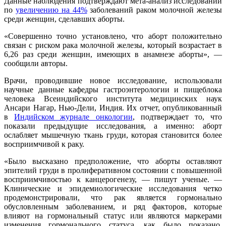
Данные наблюдения подтверждают мета-анализ исследований
по
увеличению на 44%
заболеваний раком молочной железы
среди женщин, сделавших аборты.
«Совершенно точно установлено, что аборт положительно
связан с риском рака молочной железы, который возрастает в
6,26 раз среди женщин, имеющих в анамнезе аборты», —
сообщили авторы.
Врачи, проводившие новое исследование, использовали
научные данные кафедры гастроэнтерологии и пищеблока
человека Всеиндийского института медицинских наук
Ансари Нагар, Нью-Дели, Индия. Их отчет, опубликованный
в
Индийском журнале онкологии
, подтверждает то, что
показали предыдущие исследования, а именно: аборт
ослабляет мышечную ткань груди, которая становится более
восприимчивой к раку.
«Было высказано предположение, что аборты оставляют
эпителий груди в пролиферативном состоянии с повышенной
восприимчивостью к канцерогенезу, — пишут ученые. —
Клинические и эпидемиологические исследования четко
продемонстрировали, что рак является гормонально
обусловленным заболеванием, и ряд факторов, которые
влияют на гормональный статус или являются маркерами
изменения гормонального статуса, как было показано,