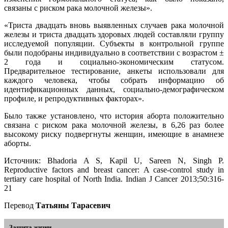
связаны с риском рака молочной железы».
«Триста двадцать вновь выявленных случаев рака молочной
железы и триста двадцать здоровых людей составляли группу
исследуемой популяции. Субъекты в контрольной группе
были подобраны индивидуально в соответствии с возрастом ±
2 года и социально-экономическим статусом.
Предварительное тестирование, анкеты использовали для
каждого человека, чтобы собрать информацию об
идентификационных данных, социально-демографическом
профиле, и репродуктивных факторах».
Было также установлено, что история аборта положительно
связана с риском рака молочной железы, в 6,26 раз более
высокому риску подвергнуты женщин, имеющие в анамнезе
аборты.
Источник: Bhadoria A S, Kapil U, Sareen N, Singh P.
Reproductive factors and breast cancer: A case-control study in
tertiary care hospital of North India. Indian J Cancer 2013;50:316-
21
Перевод
Татьяны Тарасевич
Защита жизни