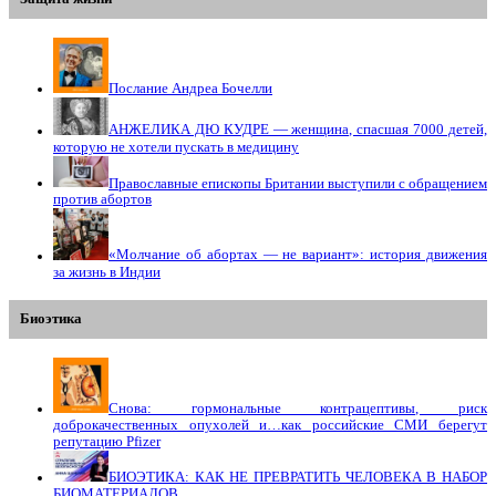
Послание Андреа Бочелли
АНЖЕЛИКА ДЮ КУДРЕ — женщина, спасшая 7000 детей,
которую не хотели пускать в медицину
Православные епископы Британии выступили с обращением
против абортов
«Молчание об абортах — не вариант»: история движения
за жизнь в Индии
Биоэтика
Снова: гормональные контрацептивы, риск
доброкачественных опухолей и…как российские СМИ берегут
репутацию Pfizer
БИОЭТИКА: КАК НЕ ПРЕВРАТИТЬ ЧЕЛОВЕКА В НАБОР
БИОМАТЕРИАЛОВ