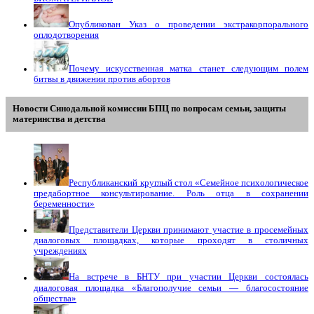
Опубликован Указ о проведении экстракорпорального
оплодотворения
Почему искусственная матка станет следующим полем
битвы в движении против абортов
Новости Синодальной комиссии БПЦ по вопросам семьи, защиты
материнства и детства
Республиканский круглый стол «Семейное психологическое
предабортное консультирование. Роль отца в сохранении
беременности»
Представители Церкви принимают участие в просемейных
диалоговых площадках, которые проходят в столичных
учреждениях
На встрече в БНТУ при участии Церкви состоялась
диалоговая площадка «Благополучие семьи — благосостояние
общества»