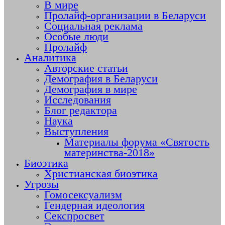
В мире
Пролайф-организации в Беларуси
Социальная реклама
Особые люди
Пролайф
Аналитика
Авторские статьи
Демография в Беларуси
Демография в мире
Исследования
Блог редактора
Наука
Выступления
Материалы форума «Святость
материнства-2018»
Биоэтика
Христианская биоэтика
Угрозы
Гомосексуализм
Гендерная идеология
Секспросвет