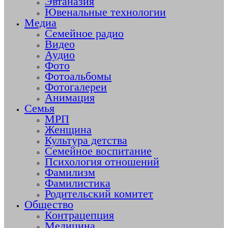
Эвтаназия
Ювенальные технологии
Медиа
Семейное радио
Видео
Аудио
Фото
Фотоальбомы
Фотогалереи
Анимация
Семья
МРП
Женщина
Культура детства
Семейное воспитание
Психология отношений
Фамилизм
Фамилистика
Родительский комитет
Общество
Контрацепция
Медицина